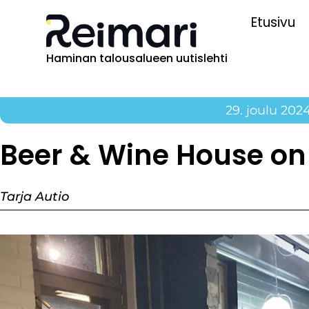
Etusivu
Haminan talousalueen uutislehti
29. joulu 202
Beer & Wine House o
Tarja Autio