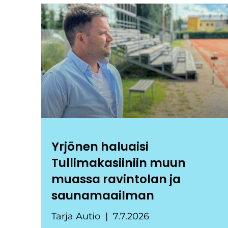
Yrjönen haluaisi
Tullimakasiiniin muun
muassa ravintolan ja
saunamaailman
Tarja Autio
7.7.2026