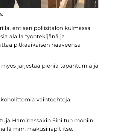
a.
la, entisen poliisitalon kulmassa
ia alalla työntekijänä ja
uttaa pitkäaikaisen haaveensa
 myös järjestää pieniä tapahtumia ja
lkoholittomia vaihtoehtoja,
uttuja Haminassakin Sini tuo moniin
llä mm. makusiirapit itse.