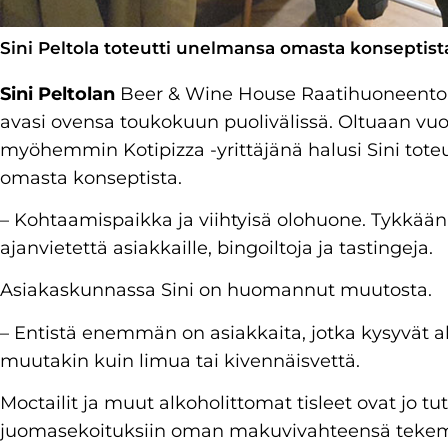
Sini Peltola toteutti unelmansa omasta konseptist
Sini Peltolan
Beer & Wine House Raatihuoneentoril
avasi ovensa toukokuun puolivälissä. Oltuaan vuos
myöhemmin Kotipizza -yrittäjänä halusi Sini tote
omasta konseptista.
– Kohtaamispaikka ja viihtyisä olohuone. Tykkään
ajanvietettä asiakkaille, bingoiltoja ja tastingeja.
Asiakaskunnassa Sini on huomannut muutosta.
– Entistä enemmän on asiakkaita, jotka kysyvät a
muutakin kuin limua tai kivennäisvettä.
Moctailit ja muut alkoholittomat tisleet ovat jo t
juomasekoituksiin oman makuvivahteensä tekemä