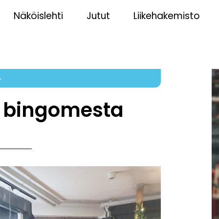
Näköislehti
Jutut
Liikehakemisto
4
n bingomesta