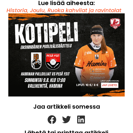
Lue lisää aiheesta:
Historia
,
Joulu
,
Ruoka kahvilat ja ravintolat
Jaa artikkeli somessa
Lähetä tai printtaa artikkeli