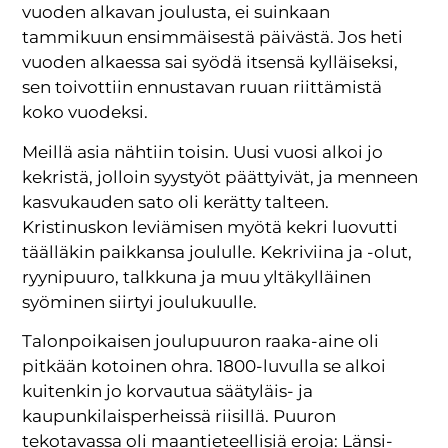
vuoden alkavan joulusta, ei suinkaan
tammikuun ensimmäisestä päivästä. Jos heti
vuoden alkaessa sai syödä itsensä kylläiseksi,
sen toivottiin ennustavan ruuan riittämistä
koko vuodeksi.
Meillä asia nähtiin toisin. Uusi vuosi alkoi jo
kekristä, jolloin syystyöt päättyivät, ja menneen
kasvukauden sato oli kerätty talteen.
Kristinuskon leviämisen myötä kekri luovutti
täälläkin paikkansa joululle. Kekriviina ja -olut,
ryynipuuro, talkkuna ja muu yltäkylläinen
syöminen siirtyi joulukuulle.
Talonpoikaisen joulupuuron raaka-aine oli
pitkään kotoinen ohra. 1800-luvulla se alkoi
kuitenkin jo korvautua säätyläis- ja
kaupunkilaisperheissä riisillä. Puuron
tekotavassa oli maantieteellisiä eroja: Länsi-