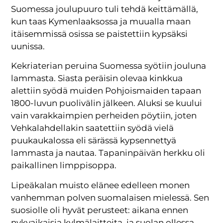
Suomessa joulupuuro tuli tehdä keittämällä,
kun taas Kymenlaaksossa ja muualla maan
itäisemmissä osissa se paistettiin kypsäksi
uunissa.
Kekriaterian peruina Suomessa syötiin jouluna
lammasta. Siasta peräisin olevaa kinkkua
alettiin syödä muiden Pohjoismaiden tapaan
1800-luvun puolivälin jälkeen. Aluksi se kuului
vain varakkaimpien perheiden pöytiin, joten
Vehkalahdellakin saatettiin syödä vielä
puukaukalossa eli särässä kypsennettyä
lammasta ja nautaa. Tapaninpäivän herkku oli
paikallinen limppisoppa.
Lipeäkalan muisto elänee edelleen monen
vanhemman polven suomalaisen mielessä. Sen
suosiolle oli hyvät perusteet: aikana ennen
nykyaikaisia kylmälaitteita, ja suolan ollessa