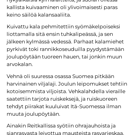
kallista kuivaaminen oli ylivoimaisesti paras
keino säilöä kalansaaliita.
Kuivattu kala pehmitettiin syömäkelpoiseksi
liottamalla sitä ensin tuhkalipeässä, ja sen
jälkeen kylmässä vedessä. Parhaat kalamiehet
pyrkivät toki rannikkoseuduilla pyydystämään
joulupöytään tuoreen hauen, tai jonkin muun
arvokalan.
Vehnä oli suuressa osassa Suomea pitkään
harvinainen viljalaji. Joulun leipomukset tehtiin
kotoisemmista viljoista. Vehkalahdella vieraille
saatettiin tarjota ruiskeksejä, ja ruiskuoreen
tehdyt piirakat kuuluivat Itä-Suomessa ilman
muuta joulupöytään.
Ainakin Reitkallissa syötiin ohrajauhoista ja
sianrasvasta leivottua mausteista rasvarieskaa.