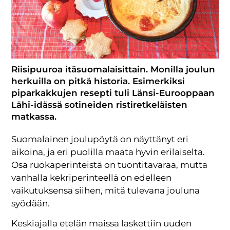
Riisipuuroa itäsuomalaisittain. Monilla joulun
herkuilla on pitkä historia. Esimerkiksi
piparkakkujen resepti tuli Länsi-Eurooppaan
Lähi-idässä sotineiden ristiretkeläisten
matkassa.
Suomalainen joulupöytä on näyttänyt eri
aikoina, ja eri puolilla maata hyvin erilaiselta.
Osa ruokaperinteistä on tuontitavaraa, mutta
vanhalla kekriperinteellä on edelleen
vaikutuksensa siihen, mitä tulevana jouluna
syödään.
Keskiajalla etelän maissa laskettiin uuden