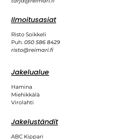
tarja@reimari.fi
Ilmoitusasiat
Risto Soikkeli
Puh.
050 586 8429
risto@reimari.fi
Jakelualue
Hamina
Miehikkälä
Virolahti
Jakeluständit
ABC Kippari