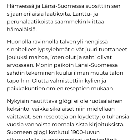
Hämeessä ja Länsi-Suomessa suosittiin sen
sijaan erilaisia laatikoita. Lanttu- ja
perunalaatikoista saammekin kiittää
hämäläisiä.
Huonolla ravinnolla talven yli hengissä
sinnitelleet lypsylehmät eivät juuri tuottaneet
jouluksi maitoa, joten olut ja sahti olivat
arvossaan. Monin paikoin Länsi-Suomessa
sahdin tekeminen kuului ilman muuta talon
tapoihin. Olutta valmistettiin kylien ja
paikkakuntien omien reseptien mukaan.
Nykyisin nautittava glögi ei ole ruotsalainen
keksintö, vaikka sikäläiset niin mielellään
väittävät. Sen reseptejä on löydetty jo tuhansia
vuosia vanhoista roomalaisista kirjoituksista.
Suomeen glögi kotiutui 1900-luvun
alkupuolella, ja ensimmäiset valmisglögit