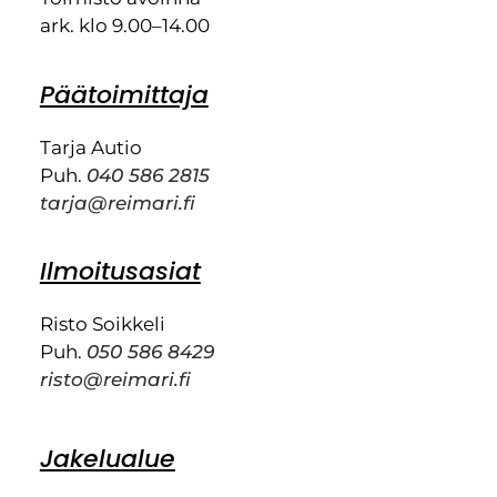
ark. klo 9.00–14.00
Päätoimittaja
Tarja Autio
Puh.
040 586 2815
tarja@reimari.fi
Ilmoitusasiat
Risto Soikkeli
Puh.
050 586 8429
risto@reimari.fi
Jakelualue