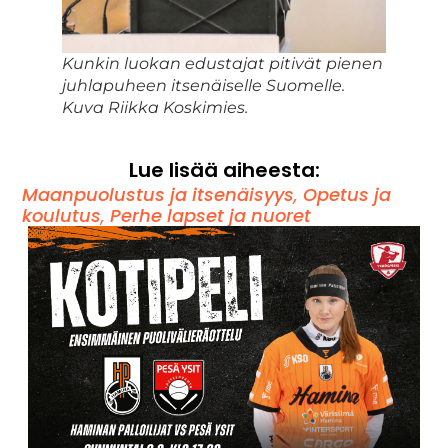
Kunkin luokan edustajat pitivät pienen
juhlapuheen itsenäiselle Suomelle.
Kuva Riikka Koskimies.
Lue lisää aiheesta:
Maanpuolustus ja itsenäisyys
,
Opetus ja
koulutus
,
Perhe lapset ja nuoret