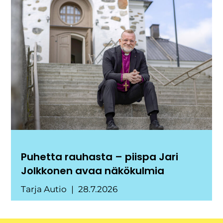
Puhetta rauhasta – piispa Jari
Jolkkonen avaa näkökulmia
Tarja Autio
28.7.2026