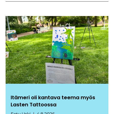
Itämeri oli kantava teema myös
Lasten Tattoossa
Eetu Uski
4.8.2026