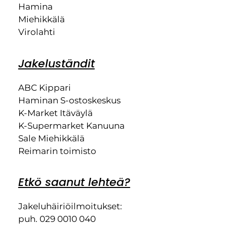
Hamina
Miehikkälä
Virolahti
Jakeluständit
ABC Kippari
Haminan S-ostoskeskus
K-Market Itäväylä
K-Supermarket Kanuuna
Sale Miehikkälä
Reimarin toimisto
Etkö saanut lehteä?
Jakeluhäiriöilmoitukset:
puh. 029 0010 040