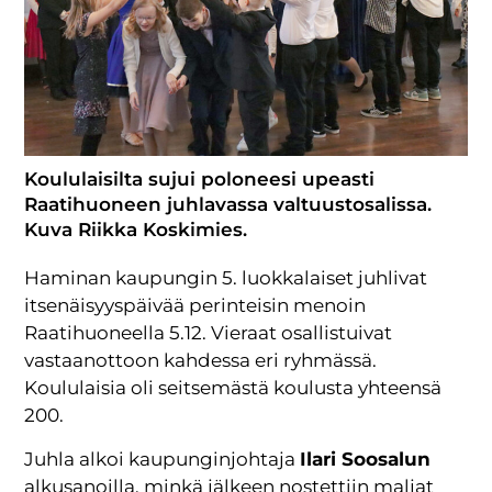
Koululaisilta sujui poloneesi upeasti
Raatihuoneen juhlavassa valtuustosalissa.
Kuva Riikka Koskimies.
Haminan kaupungin 5. luokkalaiset juhlivat
itsenäisyyspäivää perinteisin menoin
Raatihuoneella 5.12. Vieraat osallistuivat
vastaanottoon kahdessa eri ryhmässä.
Koululaisia oli seitsemästä koulusta yhteensä
200.
Juhla alkoi kaupunginjohtaja
Ilari Soosalun
alkusanoilla, minkä jälkeen nostettiin maljat