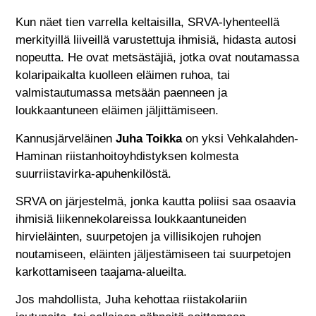
Kun näet tien varrella keltaisilla, SRVA-lyhenteellä
merkityillä liiveillä varustettuja ihmisiä, hidasta autosi
nopeutta. He ovat metsästäjiä, jotka ovat noutamassa
kolaripaikalta kuolleen eläimen ruhoa, tai
valmistautumassa metsään paenneen ja
loukkaantuneen eläimen jäljittämiseen.
Kannusjärveläinen
Juha Toikka
on yksi Vehkalahden-
Haminan riistanhoitoyhdistyksen kolmesta
suurriistavirka-apuhenkilöstä.
SRVA on järjestelmä, jonka kautta poliisi saa osaavia
ihmisiä liikennekolareissa loukkaantuneiden
hirvieläinten, suurpetojen ja villisikojen ruhojen
noutamiseen, eläinten jäljestämiseen tai suurpetojen
karkottamiseen taajama-alueilta.
Jos mahdollista, Juha kehottaa riistakolariin