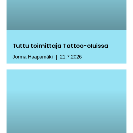
Tuttu toimittaja Tattoo-oluissa
Jorma Haapamäki
21.7.2026