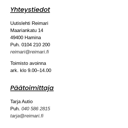
Yhteystiedot
Uutislehti Reimari
Maariankatu 14
49400 Hamina
Puh. 0104 210 200
reimari@reimari.fi
Toimisto avoinna
ark. klo 9.00–14.00
Päätoimittaja
Tarja Autio
Puh.
040 586 2815
tarja@reimari.fi