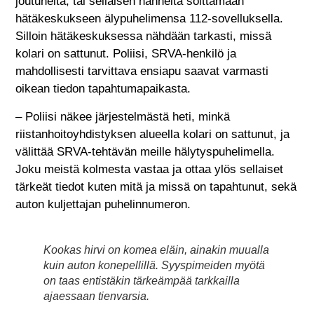
joutuneita, tai sellaisen nähneitä soittamaan
hätäkeskukseen älypuhelimensa 112-sovelluksella.
Silloin hätäkeskuksessa nähdään tarkasti, missä
kolari on sattunut. Poliisi, SRVA-henkilö ja
mahdollisesti tarvittava ensiapu saavat varmasti
oikean tiedon tapahtumapaikasta.
– Poliisi näkee järjestelmästä heti, minkä
riistanhoitoyhdistyksen alueella kolari on sattunut, ja
välittää SRVA-tehtävän meille hälytyspuhelimella.
Joku meistä kolmesta vastaa ja ottaa ylös sellaiset
tärkeät tiedot kuten mitä ja missä on tapahtunut, sekä
auton kuljettajan puhelinnumeron.
Kookas hirvi on komea eläin, ainakin muualla
kuin auton konepellillä. Syyspimeiden myötä
on taas entistäkin tärkeämpää tarkkailla
ajaessaan tienvarsia.