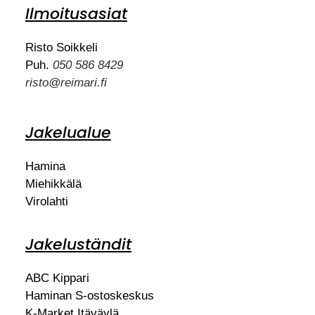
Ilmoitusasiat
Risto Soikkeli
Puh.
050 586 8429
risto@reimari.fi
Jakelualue
Hamina
Miehikkälä
Virolahti
Jakeluständit
ABC Kippari
Haminan S-ostoskeskus
K-Market Itäväylä