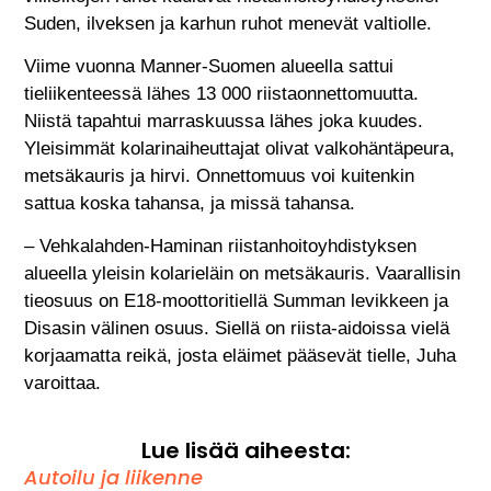
Suden, ilveksen ja karhun ruhot menevät valtiolle.
Viime vuonna Manner-Suomen alueella sattui
tieliikenteessä lähes 13 000 riistaonnettomuutta.
Niistä tapahtui marraskuussa lähes joka kuudes.
Yleisimmät kolarinaiheuttajat olivat valkohäntäpeura,
metsäkauris ja hirvi. Onnettomuus voi kuitenkin
sattua koska tahansa, ja missä tahansa.
– Vehkalahden-Haminan riistanhoitoyhdistyksen
alueella yleisin kolarieläin on metsäkauris. Vaarallisin
tieosuus on E18-moottoritiellä Summan levikkeen ja
Disasin välinen osuus. Siellä on riista-aidoissa vielä
korjaamatta reikä, josta eläimet pääsevät tielle, Juha
varoittaa.
Lue lisää aiheesta:
Autoilu ja liikenne