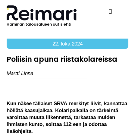
Haminan talousalueen uutislehti
Ilmoita Reimarissa
22. loka 2024
Poliisin apuna riistakolareissa
Martti Linna
Kun näkee tällaiset SRVA-merkityt liivit, kannattaa
höllätä kaasujalkaa. Kolaripaikalla on tärkeintä
varoittaa muuta liikennettä, tarkastaa muiden
ihmisten kunto, soittaa 112:een ja odottaa
lisäohjeita.