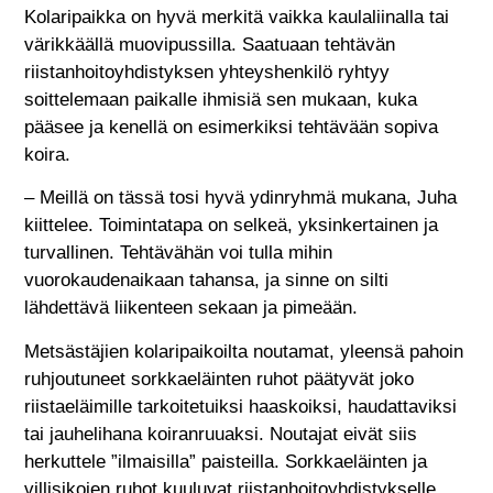
Kolaripaikka on hyvä merkitä vaikka kaulaliinalla tai
värikkäällä muovipussilla. Saatuaan tehtävän
riistanhoitoyhdistyksen yhteyshenkilö ryhtyy
soittelemaan paikalle ihmisiä sen mukaan, kuka
pääsee ja kenellä on esimerkiksi tehtävään sopiva
koira.
– Meillä on tässä tosi hyvä ydinryhmä mukana, Juha
kiittelee. Toimintatapa on selkeä, yksinkertainen ja
turvallinen. Tehtävähän voi tulla mihin
vuorokaudenaikaan tahansa, ja sinne on silti
lähdettävä liikenteen sekaan ja pimeään.
Metsästäjien kolaripaikoilta noutamat, yleensä pahoin
ruhjoutuneet sorkkaeläinten ruhot päätyvät joko
riistaeläimille tarkoitetuiksi haaskoiksi, haudattaviksi
tai jauhelihana koiranruuaksi. Noutajat eivät siis
herkuttele ”ilmaisilla” paisteilla. Sorkkaeläinten ja
villisikojen ruhot kuuluvat riistanhoitoyhdistykselle.