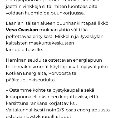
jaettiin vinkkejä siitä, miten luontoasioita
voidaan huomioida puunkorjuussa.
Laanian itäisen alueen puunhankintapäällikkö
Vesa Ovaskan
mukaan yhtiö välittää
poltettavaa erityisesti Mikkelin ja Jyväskylän
kaltaisten maakuntakeskusten
lämpölaitoksille.
Haminan seudulta ostettavan energiapuun
todennäköisimmät käyttöpaikat löytyvät joko
Kotkan Energialta, Porvoosta tai
pääkaupunkiseudulta.
– Ostamme kohteita pystykaupalla sekä
kokopuuna eli oksineen korjattaviksi, että
karsittuna rankana korjattaviksi.
Valtakunnallisesti noin 2/3-osaa energiapuusta
ostetaan pystykaupalla, loput