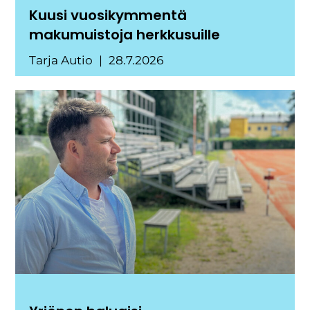
Kuusi vuosikymmentä
makumuistoja herkkusuille
Tarja Autio
28.7.2026