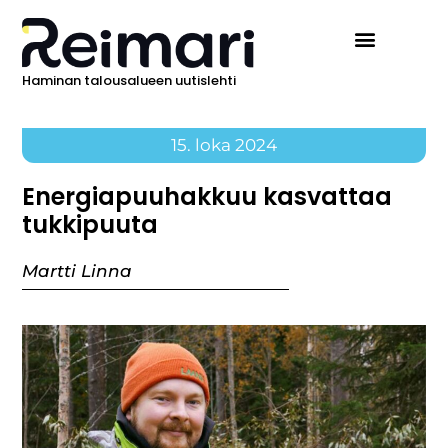
Haminan talousalueen uutislehti
15. loka 2024
Energiapuuhakkuu kasvattaa
tukkipuuta
Martti Linna