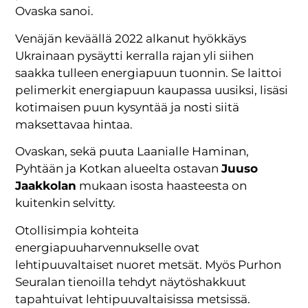
Ovaska sanoi.
Venäjän keväällä 2022 alkanut hyökkäys
Ukrainaan pysäytti kerralla rajan yli siihen
saakka tulleen energiapuun tuonnin. Se laittoi
pelimerkit energiapuun kaupassa uusiksi, lisäsi
kotimaisen puun kysyntää ja nosti siitä
maksettavaa hintaa.
Ovaskan, sekä puuta Laanialle Haminan,
Pyhtään ja Kotkan alueelta ostavan
Juuso
Jaakkolan
mukaan isosta haasteesta on
kuitenkin selvitty.
Otollisimpia kohteita
energiapuuharvennukselle ovat
lehtipuuvaltaiset nuoret metsät. Myös Purhon
Seuralan tienoilla tehdyt näytöshakkuut
tapahtuivat lehtipuuvaltaisissa metsissä.