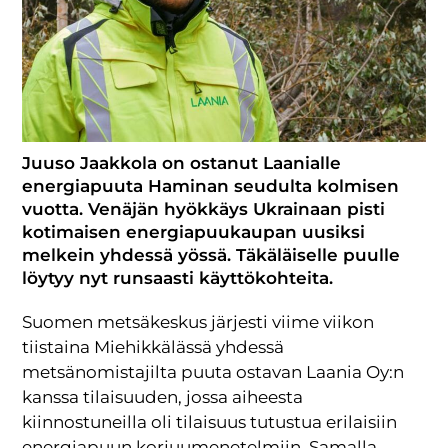
Juuso Jaakkola on ostanut Laanialle
energiapuuta Haminan seudulta kolmisen
vuotta. Venäjän hyökkäys Ukrainaan pisti
kotimaisen energiapuukaupan uusiksi
melkein yhdessä yössä. Täkäläiselle puulle
löytyy nyt runsaasti käyttökohteita.
Suomen metsäkeskus järjesti viime viikon
tiistaina Miehikkälässä yhdessä
metsänomistajilta puuta ostavan Laania Oy:n
kanssa tilaisuuden, jossa aiheesta
kiinnostuneilla oli tilaisuus tutustua erilaisiin
energiapuun korjuumenetelmiin. Samalla