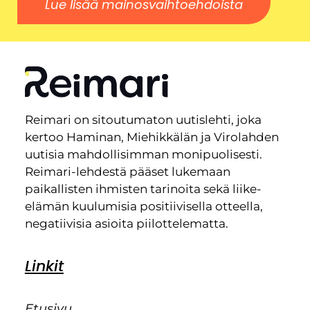
Lue lisää mainosvaihtoehdoista
Reimari on sitoutumaton uutislehti, joka
kertoo Haminan, Miehikkälän ja Virolahden
uutisia mahdollisimman monipuolisesti.
Reimari-lehdestä pääset lukemaan
paikallisten ihmisten tarinoita sekä liike-
elämän kuulumisia positiivisella otteella,
negatiivisia asioita piilottelematta.
Linkit
Etusivu