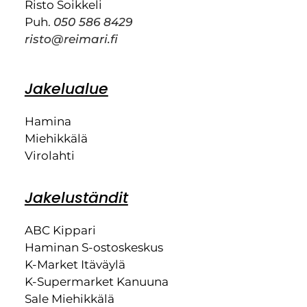
Risto Soikkeli
Puh.
050 586 8429
risto@reimari.fi
Jakelualue
Hamina
Miehikkälä
Virolahti
Jakeluständit
ABC Kippari
Haminan S-ostoskeskus
K-Market Itäväylä
K-Supermarket Kanuuna
Sale Miehikkälä