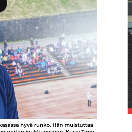
 kasassa hyvä runko. Hän muistuttaa
van eniten joukkueeseen. Kuva: Timo