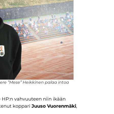
 Jere ”Mese” Heikkinen palaa intoa
lee HP:n vahvuuteen niin ikään
kenut koppari
Juuso Vuorenmäki
,