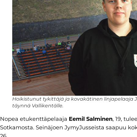
Hoikistunut tykittäjä ja kovakätinen linjapelaaja
täynnä Vallikentälle.
Nopea etukenttäpelaaja
Eemil Salminen
, 19, tu
Sotkamosta. Seinäjoen JymyJusseista saapuu ko
26.