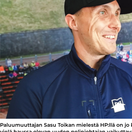
Paluumuuttajan Sasu Toikan mielestä HP:llä on jo
vielä haussa olevan uuden pelinjohtajan vaikutta