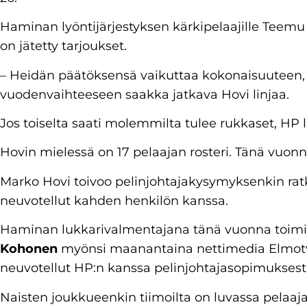
Haminan lyöntijärjestyksen kärkipelaajille Teemu 
on jätetty tarjoukset.
– Heidän päätöksensä vaikuttaa kokonaisuuteen,
vuodenvaihteeseen saakka jatkava Hovi linjaa.
Jos toiselta saati molemmilta tulee rukkaset, HP l
Hovin mielessä on 17 pelaajan rosteri. Tänä vuonna 
Marko Hovi toivoo pelinjohtajakysymyksenkin rat
neuvotellut kahden henkilön kanssa.
Haminan lukkarivalmentajana tänä vuonna toimi
Kohonen
myönsi maanantaina nettimedia Elmotv:
neuvotellut HP:n kanssa pelinjohtajasopimuksest
Naisten joukkueenkin tiimoilta on luvassa pelaajau