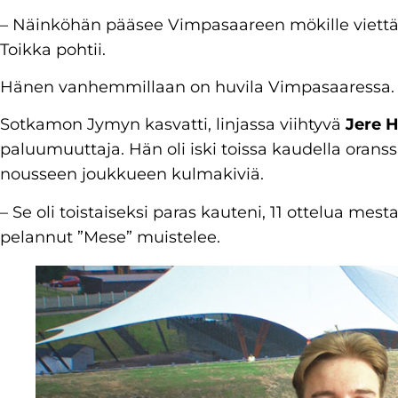
– Näinköhän pääsee Vimpasaareen mökille viettä
Toikka pohtii.
Hänen vanhemmillaan on huvila Vimpasaaressa.
Sotkamon Jymyn kasvatti, linjassa viihtyvä
Jere 
paluumuuttaja. Hän oli iski toissa kaudella oranss
nousseen joukkueen kulmakiviä.
– Se oli toistaiseksi paras kauteni, 11 ottelua mes
pelannut ”Mese” muistelee.