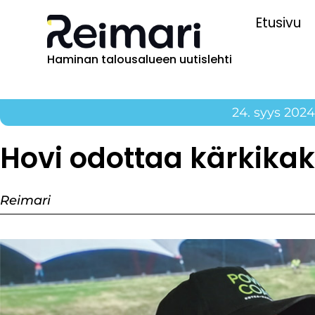
Etusivu
Haminan talousalueen uutislehti
24. syys 2024
Hovi odottaa kärkikak
Reimari