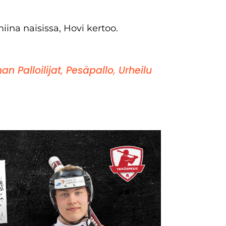
miina naisissa, Hovi kertoo.
n Palloilijat
,
Pesäpallo
,
Urheilu