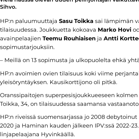
Sihvo.
HP:n paluumuuttaja
Sasu Toikka
sai lämpimän v
tilaisuudessa. Joukkuetta kokoava
Marko Hovi
od
avainpelaajien
Teemu Rouhiaisen
ja
Antti Kortt
sopimustarjouksiin.
– Meillä on 13 sopimusta ja ulkopuolelta ehkä yhtä
HP:n avoimien ovien tilaisuus koki viime perjanta
yleisöryntäyksen. Kausikorttijono oli pitkä.
Oranssipaitojen superpesisjoukkueeseen kolmen
Toikka, 34, on tilaisuudessa saamansa vastaanoton
HP:n riveissä suomensarjassa jo 2008 debytoinut ”
2020 ja Haminan kauden jälkeen IPV:ssä 2022-23. 
linjapelaajana Hyvinkäällä.