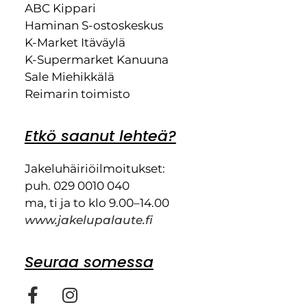
ABC Kippari
Haminan S-ostoskeskus
K-Market Itäväylä
K-Supermarket Kanuuna
Sale Miehikkälä
Reimarin toimisto
Etkö saanut lehteä?
Jakeluhäiriöilmoitukset:
puh. 029 0010 040
ma, ti ja to klo 9.00–14.00
www.jakelupalaute.fi
Seuraa somessa