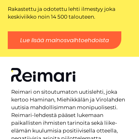
Rakastettu ja odotettu lehti ilmestyy joka
keskiviikko noin 14 500 talouteen.
Lue lisää mainosvaihtoehdoista
Reimari on sitoutumaton uutislehti, joka
kertoo Haminan, Miehikkälän ja Virolahden
uutisia mahdollisimman monipuolisesti.
Reimari-lehdestä pääset lukemaan
paikallisten ihmisten tarinoita sekä liike-
elämän kuulumisia positiivisella otteella,
negatiivisia asioita piilottelematta.