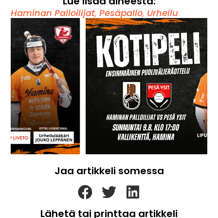
Lue lisää aiheesta:
Haminan Palloilijat
,
Pesäpallo
,
Urheilu
Jaa artikkeli somessa
Lähetä tai printtaa artikkeli