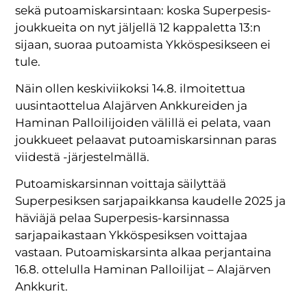
sekä putoamiskarsintaan: koska Superpesis-
joukkueita on nyt jäljellä 12 kappaletta 13:n
sijaan, suoraa putoamista Ykköspesikseen ei
tule.
Näin ollen keskiviikoksi 14.8. ilmoitettua
uusintaottelua Alajärven Ankkureiden ja
Haminan Palloilijoiden välillä ei pelata, vaan
joukkueet pelaavat putoamiskarsinnan paras
viidestä -järjestelmällä.
Putoamiskarsinnan voittaja säilyttää
Superpesiksen sarjapaikkansa kaudelle 2025 ja
häviäjä pelaa Superpesis-karsinnassa
sarjapaikastaan Ykköspesiksen voittajaa
vastaan. Putoamiskarsinta alkaa perjantaina
16.8. ottelulla Haminan Palloilijat – Alajärven
Ankkurit.