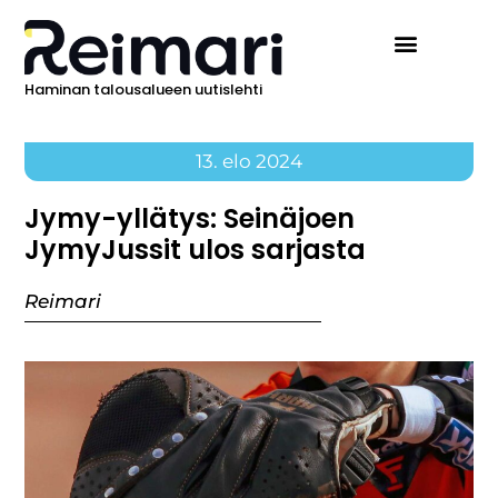
Haminan talousalueen uutislehti
13. elo 2024
Jymy-yllätys: Seinäjoen
JymyJussit ulos sarjasta
Reimari