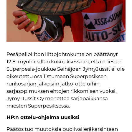
Pesäpalloliiton liittojohtokunta on päättänyt
12.8. myöhäisillan kokouksessaan, että miesten
Superpesis-joukkue Seinäjoen JymyJussit ei ole
oikeutettu osallistumaan Superpesiksen
runkosarjan jälkeisiin jatko-otteluihin
sarjasopimuksen ehtojen rikkomisen vuoksi.
Jymy-Jussit Oy menettää sarjapaikkansa
miesten Superpesiksessä.
HP:n ottelu-ohjelma uusiksi
Päätös tuo muutoksia puolivälieräkarsintaan