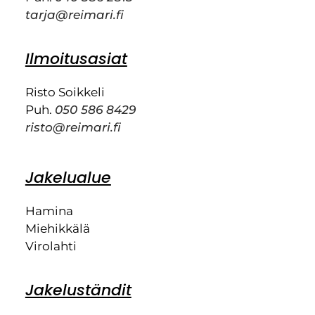
tarja@reimari.fi
Ilmoitusasiat
Risto Soikkeli
Puh.
050 586 8429
risto@reimari.fi
Jakelualue
Hamina
Miehikkälä
Virolahti
Jakeluständit