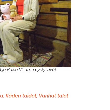
ä ja Kaisa Visamo pystyttivät
ia
,
Käden taidot
,
Vanhat talot