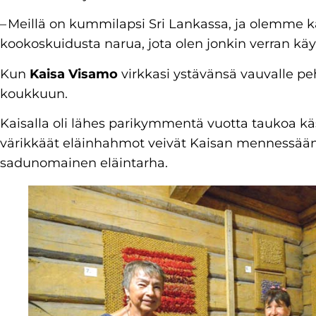
– Meillä on kummilapsi Sri Lankassa, ja olemme 
kookoskuidusta narua, jota olen jonkin verran käyt
Kun
Kaisa Visamo
virkkasi ystävänsä vauvalle pe
koukkuun.
Kaisalla oli lähes parikymmentä vuotta taukoa k
värikkäät eläinhahmot veivät Kaisan mennessään, 
sadunomainen eläintarha.