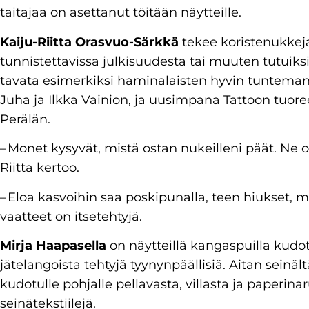
taitajaa on asettanut töitään näytteille.
Kaiju-Riitta Orasvuo-Särkkä
tekee koristenukkeja
tunnistettavissa julkisuudesta tai muuten tutuiksi
tavata esimerkiksi haminalaisten hyvin tunteman
Juha ja Ilkka Vainion, ja uusimpana Tattoon tuoree
Perälän.
– Monet kysyvät, mistä ostan nukeilleni päät. Ne ov
Riitta kertoo.
– Eloa kasvoihin saa poskipunalla, teen hiukset, m
vaatteet on itsetehtyjä.
Mirja Haapasella
on näytteillä kangaspuilla kudot
jätelangoista tehtyjä tyynynpäällisiä. Aitan seinä
kudotulle pohjalle pellavasta, villasta ja paperinar
seinätekstiilejä.