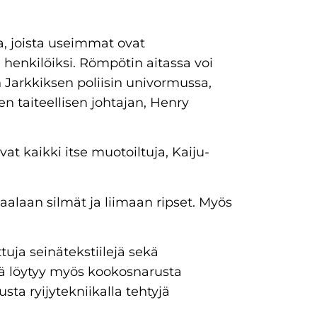
, joista useimmat ovat
 henkilöiksi. Römpötin aitassa voi
 Jarkkiksen poliisin univormussa,
n taiteellisen johtajan, Henry
at kaikki itse muotoiltuja, Kaiju-
aalaan silmät ja liimaan ripset. Myös
tuja seinätekstiilejä sekä
ltä löytyy myös kookosnarusta
usta ryijytekniikalla tehtyjä