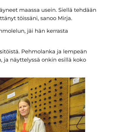
käyneet maassa usein. Siellä tehdään
tänyt töissäni, sanoo Mirja.
hmolelun, jäi hän kerrasta
äsitöistä. Pehmolanka ja lempeän
ja näyttelyssä onkin esillä koko