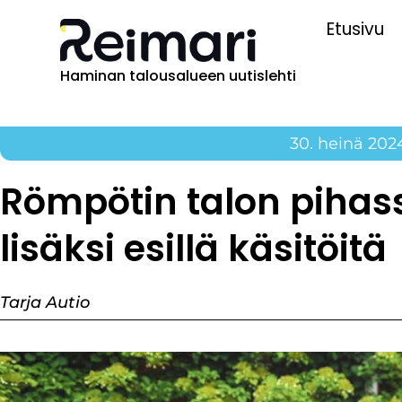
Etusivu
Haminan talousalueen uutislehti
30. heinä 202
Römpötin talon pihas
lisäksi esillä käsitöitä
Tarja Autio