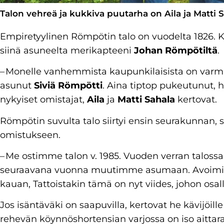
Talon vehreä ja kukkiva puutarha on Aila ja Matti 
Empiretyylinen Römpötin talo on vuodelta 1826.
siinä asuneelta merikapteeni
Johan Römpötiltä
.
– Monelle vanhemmista kaupunkilaisista on varm
asunut
Siviä Römpötti
. Aina tiptop pukeutunut, h
nykyiset omistajat,
Aila
ja
Matti Sahala
kertovat.
Römpötin suvulta talo siirtyi ensin seurakunnan,
omistukseen.
– Me ostimme talon v. 1985. Vuoden verran talossa 
seuraavana vuonna muutimme asumaan. Avoimiin 
kauan, Tattoistakin tämä on nyt viides, johon osa
Jos isäntäväki on saapuvilla, kertovat he kävijöill
rehevän köynnöshortensian varjossa on iso aitta