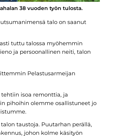
Sahalan 38 vuoden työn tulosta.
 Kutsumanimensä talo on saanut
asti tuttu talossa myöhemmin
ieno ja persoonallinen neiti, talon
 sittemmin Pelastusarmeijan
tehtiin isoa remonttia, ja
pihoihin olemme osallistuneet jo
llistumme.
e talon taustoja. Puutarhan perällä,
rakennus, johon kolme käsityön