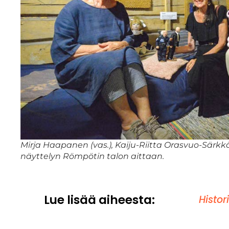
Mirja Haapanen (vas.), Kaiju-Riitta Orasvuo-Särkk
näyttelyn Römpötin talon aittaan.
Lue lisää aiheesta:
Histor