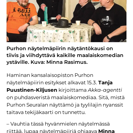
Purhon näytelmäpiirin näytäntökausi on
tiivis ja viihdyttävä kaikille maalaiskomedian
ystäville. Kuva: Minna Rasimus.
Haminan kansalaisopiston Purhon
näytelmäpiirin esitykset alkavat 15.3.
Tanja
Puustinen-Kiljusen
kirjoittama
Akka-agentti
on puhdasveristä maalaiskomediaa. Sitä, mistä
Purhon Seuralan näyttämö ja tyylilajin nyanssit
taitava tekijäkaarti on tunnettu.
– Vauhtia tässä hyvänmielen näytelmässä
riittää, lupaa näytelmäpiiriä ohjaava
Minna