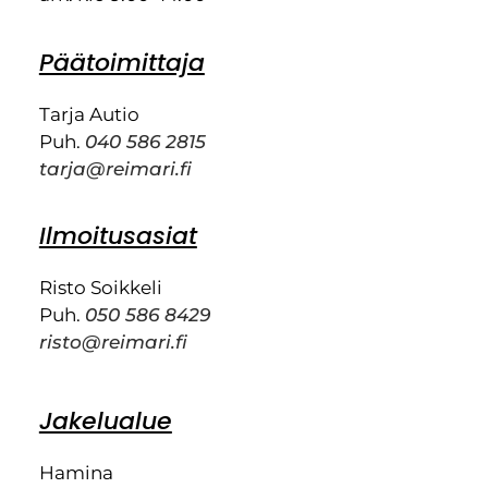
Päätoimittaja
Tarja Autio
Puh.
040 586 2815
tarja@reimari.fi
Ilmoitusasiat
Risto Soikkeli
Puh.
050 586 8429
risto@reimari.fi
Jakelualue
Hamina