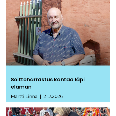
Soittoharrastus kantaa läpi
elämän
Martti Linna
21.7.2026