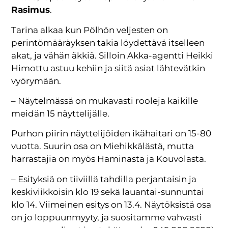
Rasimus
.
Tarina alkaa kun Pölhön veljesten on
perintömääräyksen takia löydettävä itselleen
akat, ja vähän äkkiä. Silloin Akka-agentti Heikki
Himottu astuu kehiin ja siitä asiat lähtevätkin
vyörymään.
– Näytelmässä on mukavasti rooleja kaikille
meidän 15 näyttelijälle.
Purhon piirin näyttelijöiden ikähaitari on 15-80
vuotta. Suurin osa on Miehikkälästä, mutta
harrastajia on myös Haminasta ja Kouvolasta.
– Esityksiä on tiiviillä tahdilla perjantaisin ja
keskiviikkoisin klo 19 sekä lauantai-sunnuntai
klo 14. Viimeinen esitys on 13.4. Näytöksistä osa
on jo loppuunmyyty, ja suositamme vahvasti