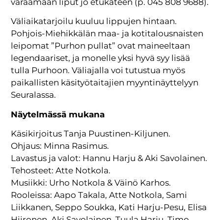
varaamaan liput jo etukäteen (p. 045 808 9688).
Väliaikatarjoilu kuuluu lippujen hintaan.
Pohjois-Miehikkälän maa- ja kotitalousnaisten
leipomat ”Purhon pullat” ovat maineeltaan
legendaariset, ja monelle yksi hyvä syy lisää
tulla Purhoon. Väliajalla voi tutustua myös
paikallisten käsityötaitajien myyntinäyttelyyn
Seuralassa.
Näytelmässä mukana
Käsikirjoitus Tanja Puustinen-Kiljunen.
Ohjaus: Minna Rasimus.
Lavastus ja valot: Hannu Harju & Aki Savolainen.
Tehosteet: Atte Notkola.
Musiikki: Urho Notkola & Väinö Karhos.
Rooleissa: Aapo Takala, Atte Notkola, Sami
Liikkanen, Seppo Soukka, Kati Harju-Pesu, Elisa
Hiironen, Aki Savolainen, Tuula Harju, Timo