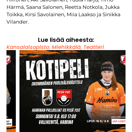
Härmä, Saana Salonen, Reetta Notkola, Jukka
Toikka, Kirsi Savolainen, Miia Laakso ja Sinikka
Vilander.
Lue lisää aiheesta:
Kansalaisopisto
,
Miehikkälä
,
Teatteri