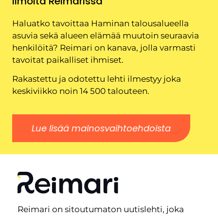
Ilmoita Reimarissa
Haluatko tavoittaa Haminan talousalueella
asuvia sekä alueen elämää muutoin seuraavia
henkilöitä? Reimari on kanava, jolla varmasti
tavoitat paikalliset ihmiset.
Rakastettu ja odotettu lehti ilmestyy joka
keskiviikko noin 14 500 talouteen.
Lue lisää mainosvaihtoehdoista
Reimari on sitoutumaton uutislehti, joka