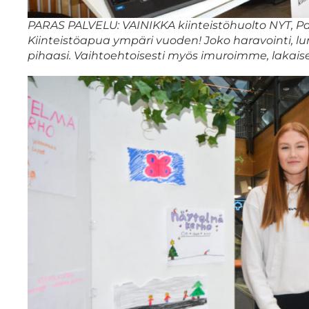
PARAS PALVELU: VAINIKKA kiinteistöhuolto NYT, P
Kiinteistöapua ympäri vuoden! Joko haravointi, lum
pihaasi. Vaihtoehtoisesti myös imuroimme, laka