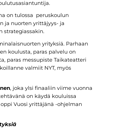
koulutusasiantuntija.
lma on tulossa peruskoulun
 ja nuorten yrittäjyys- ja
 strategiassakin.
inalaisnuorten yrityksiä. Parhaan
en koulusta, paras palvelu on
a, paras messupiste Taikateatteri
koillanne valmiit NYT, myös
inen
, joka ylsi finaaliin viime vuonna
 tehtävänä on käydä kouluissa
oppi Vuosi yrittäjänä -ohjelman
tyksiä