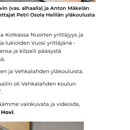
vin (vas. alhaalla) ja Anton Mäkelän
tajat Petri Osola Helilän yläkoulusta
 Kotkassa Nuorten yrittäjyys ja
 lukioiden Vuosi yrittäjänä -
ansa ja kilpaili pääsystä
sä.
men ja Vehkalahden yläkouluista.
naaliin oli Vehkalahden koulun
.
käämme valokuvata ja videoida,
 Hovi
.