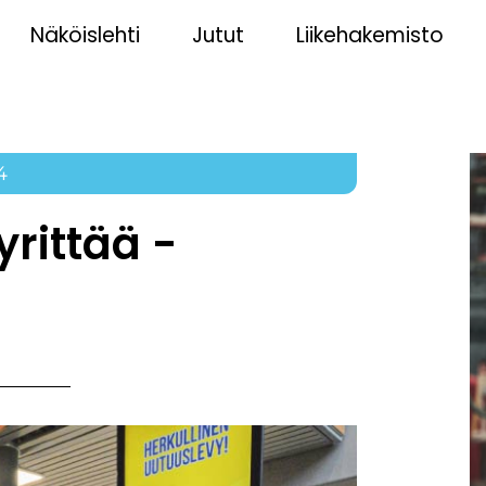
Näköislehti
Jutut
Liikehakemisto
4
yrittää -