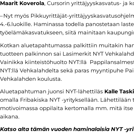
Maarit Koverola
, Cursorin yrittäjyyskasvatus- ja 
– Nyt myös Pikkuyrittäjät-yrittäjyyskasvatusohje
4.-6.luokille. Haminassa todella panostetaan lasten
työelämäkasvatukseen, siitä mainitaan kaupungin
Kotkan aluetapahtumassa palkittiin muitakin ham
tuotteen palkinnon sai Lasimerkit NYT Vehkalahd
Vainikka kiinteistöhuolto NYT:llä Pappilansalmest
NYT:llä Vehkalahdelta sekä paras myyntipuhe Pai
Vehkalahden koulusta.
Aluetapahtuman juonsi NYT-lähettiläs
Kalle Task
omalla Fribakiska NYT -yrityksellään. Lähettilään
motivoimassa oppilaita kertomalla mm. mitä itse 
aikana.
Katso alta tämän vuoden haminalaisia NYT -yri