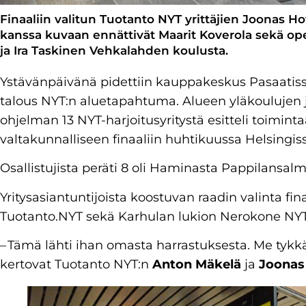
Finaaliin valitun Tuotanto NYT yrittäjien Joonas Ho
kanssa kuvaan ennättivät Maarit Koverola sekä opet
ja Ira Taskinen Vehkalahden koulusta.
Ystävänpäivänä pidettiin kauppakeskus Pasaatissa
talous NYT:n aluetapahtuma. Alueen yläkoulujen ja
ohjelman 13 NYT-harjoitusyritystä esitteli toiminta
valtakunnalliseen finaaliin huhtikuussa Helsingis
Osallistujista peräti 8 oli Haminasta Pappilansal
Yritysasiantuntijoista koostuvan raadin valinta fi
Tuotanto.NYT sekä Karhulan lukion Nerokone NYT
– Tämä lähti ihan omasta harrastuksesta. Me tyk
kertovat Tuotanto NYT:n
Anton Mäkelä
ja
Joonas