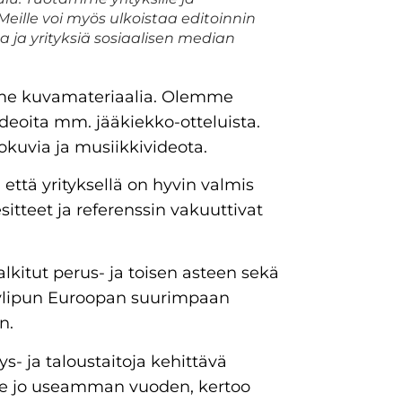
 Meille voi myös ulkoistaa editoinnin
 ja yrityksiä sosiaalisen median
mme kuvamateriaalia. Olemme
eoita mm. jääkiekko-otteluista.
kuvia ja musiikkivideota.
 että yrityksellä on hyvin valmis
sitteet ja referenssin vakuuttivat
alkitut perus- ja toisen asteen sekä
äsylipun Euroopan suurimpaan
an.
s- ja taloustaitoja kehittävä
ille jo useamman vuoden, kertoo