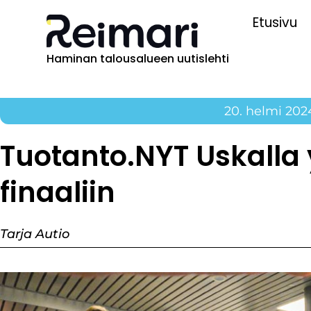
Etusivu
Haminan talousalueen uutislehti
20. helmi 202
Tuotanto.NYT Uskalla 
finaaliin
Tarja Autio