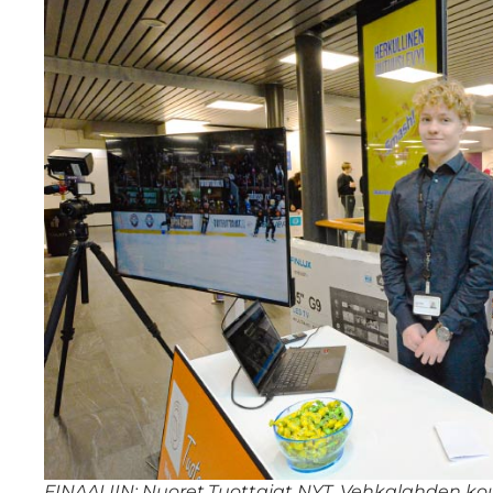
FINAALIIN: Nuoret.Tuottajat NYT, Vehkalahden kou