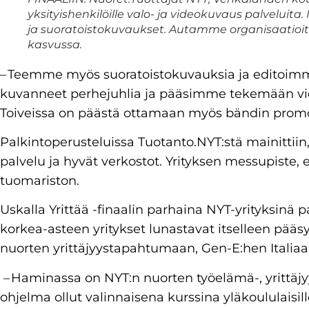
yksityishenkilöille valo- ja videokuvaus palveluita.
ja suoratoistokuvaukset. Autamme organisaatioita
kasvussa.
– Teemme myös suoratoistokuvauksia ja editoi
kuvanneet perhejuhlia ja pääsimme tekemään vid
Toiveissa on päästä ottamaan myös bändin promo
Palkintoperusteluissa Tuotanto.NYT:stä mainittiin,
palvelu ja hyvät verkostot. Yrityksen messupiste, e
tuomariston.
Uskalla Yrittää -finaalin parhaina NYT-yrityksinä p
korkea-asteen yritykset lunastavat itselleen pä
nuorten yrittäjyystapahtumaan, Gen-E:hen Italia
– Haminassa on NYT:n nuorten työelämä-, yrittäjyy
ohjelma ollut valinnaisena kurssina yläkoululais