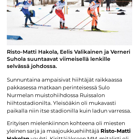
Risto-Matti Hakola, Eelis Valikainen ja Verneri
Suhola suuntaavat viimeisellä lenkille
selvässä johdossa.
Sunnuntaina ampaisivat hiihtäjät raikkaassa
pakkasessa matkaan perinteisessä Sulo
Nurmelan muistohiihdossa Ruissalon
hiihtostadionilta. Yleisöäkin oli mukavasti
paikalla niin itse stadionilla kuin ladun varressa.
Erityisen mielenkiinnon kohteena oli miesten
yleinen sarja ja maajoukkuehiihtäjä
Risto-Matti
Hakolan
vauhti. Kirittäjäkseen MM-mitalisti oli