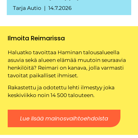
Tarja Autio
14.7.2026
Ilmoita Reimarissa
Haluatko tavoittaa Haminan talousalueella
asuvia sekä alueen elämää muutoin seuraavia
henkilöitä? Reimari on kanava, jolla varmasti
tavoitat paikalliset ihmiset.
Rakastettu ja odotettu lehti ilmestyy joka
keskiviikko noin 14 500 talouteen.
Lue lisää mainosvaihtoehdoista