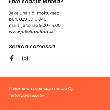
Etkö saanut lehteä?
Jakeluhäiriöilmoitukset:
puh. 029 0010 040
ma, ti ja to klo 9.00–14.00
www.jakelupalaute.fi
Seuraa somessa
©
Haminan mainos ja media Oy
Tietosuojaseloste