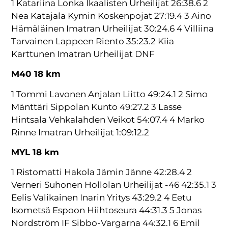
1 Katariina Lonka Ikaalisten Urheilijat 26:38.6 2
Nea Katajala Kymin Koskenpojat 27:19.4 3 Aino
Hämäläinen Imatran Urheilijat 30:24.6 4 Villiina
Tarvainen Lappeen Riento 35:23.2 Kiia
Karttunen Imatran Urheilijat DNF
M40 18 km
1 Tommi Lavonen Anjalan Liitto 49:24.1 2 Simo
Mänttäri Sippolan Kunto 49:27.2 3 Lasse
Hintsala Vehkalahden Veikot 54:07.4 4 Marko
Rinne Imatran Urheilijat 1:09:12.2
MYL 18 km
1 Ristomatti Hakola Jämin Jänne 42:28.4 2
Verneri Suhonen Hollolan Urheilijat -46 42:35.1 3
Eelis Valikainen Inarin Yritys 43:29.2 4 Eetu
Isometsä Espoon Hiihtoseura 44:31.3 5 Jonas
Nordström IF Sibbo-Vargarna 44:32.1 6 Emil