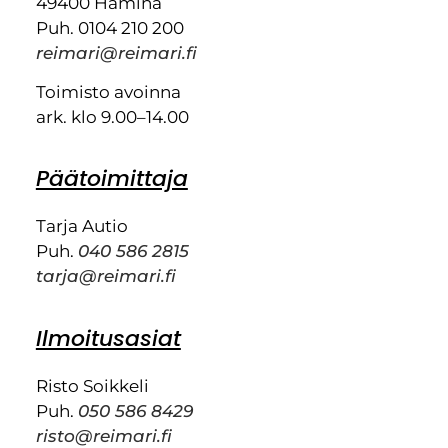
49400 Hamina
Puh. 0104 210 200
reimari@reimari.fi
Toimisto avoinna
ark. klo 9.00–14.00
Päätoimittaja
Tarja Autio
Puh.
040 586 2815
tarja@reimari.fi
Ilmoitusasiat
Risto Soikkeli
Puh.
050 586 8429
risto@reimari.fi