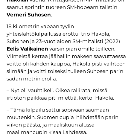
saanut sprintin tuoreen SM-hopeamitalistin
Verneri Suhosen
.
18 kilometrin vapaan tyylin
yhteislähtökilpailussa erottui trio Hakola,
Suhonen ja 23-vuotiaiden SM-mitalisti (2022)
Eelis Valikainen
varsin pian omille teilleen.
Viimeistä kertaa jäähallin mäkeen saavuttaessa
voitto oli kahden kauppa, Hakola pisti vaihteen
silmään ja voitti toiseksi tulleen Suhosen parin
sadan metrin erolla.
– Nyt oli vauhtikeli. Oikea rallirata, missä
irtioton paikkaa piti miettiä, kertoi Hakola.
– Tämä kilpailu sattui sopivaan saumaan
muutenkin. Suomen cupia hiihdetään parin
viikon päästä, ja maaliskuun alussa
maailmancupin kisaa Lahdessa.