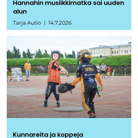
Hannahin musiikkimatka sai uuden
alun
Tarja Autio
14.7.2026
Kunnareita ja koppeja