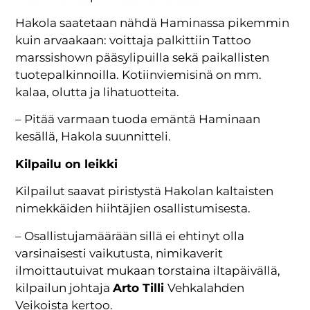
Hakola saatetaan nähdä Haminassa pikemmin
kuin arvaakaan: voittaja palkittiin Tattoo
marssishown pääsylipuilla sekä paikallisten
tuotepalkinnoilla. Kotiinviemisinä on mm.
kalaa, olutta ja lihatuotteita.
– Pitää varmaan tuoda emäntä Haminaan
kesällä, Hakola suunnitteli.
Kilpailu on leikki
Kilpailut saavat piristystä Hakolan kaltaisten
nimekkäiden hiihtäjien osallistumisesta.
– Osallistujamäärään sillä ei ehtinyt olla
varsinaisesti vaikutusta, nimikaverit
ilmoittautuivat mukaan torstaina iltapäivällä,
kilpailun johtaja
Arto Tilli
Vehkalahden
Veikoista kertoo.