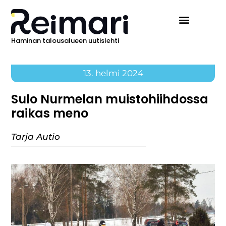
Haminan talousalueen uutislehti
13. helmi 2024
Sulo Nurmelan muistohiihdossa
raikas meno
Tarja Autio