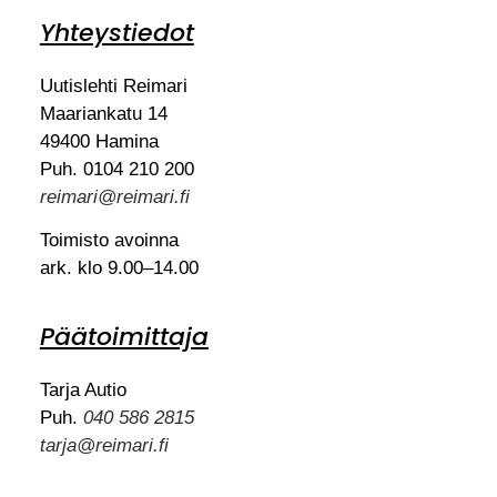
Yhteystiedot
Uutislehti Reimari
Maariankatu 14
49400 Hamina
Puh. 0104 210 200
reimari@reimari.fi
Toimisto avoinna
ark. klo 9.00–14.00
Päätoimittaja
Tarja Autio
Puh.
040 586 2815
tarja@reimari.fi