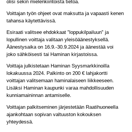
olisi sekin mielenkiintoista tietoa.
Voittajan työn ohjeet ovat maksutta ja vapaasti kenen
tahansa käytettävissä.
Esiraati valitsee ehdokkaat ”loppukilpailuun” ja
lopullinen voittaja valitaan yleisöäänestyksellä.
Äänestysaika on 16.9.-30.9.2024 ja äänestää voi
joko sähköisesti tai Haminan kirjastoissa.
Voittaja julkistetaan Haminan Syysmarkkinoilla
lokakuussa 2024. Palkinto on 200 € lahjakortti
voittajan valitsemaan haminalaiseen liikkeeseen.
Lisäksi Haminan kaupunki varaa mahdollisuuden
kunniamaininnan antamiselle.
Voittajan palkitseminen järjestetään Raatihuoneella
ajankohtaan sopivan valtuuston kokouksen
yhteydessä.