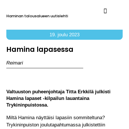
Haminan talousalueen uutislehti
Ilmoita Reimarissa
19. joulu 2023
Hamina lapasessa
Reimari
Valtuuston puheenjohtaja Titta Erkkilä julkisti
Hamina lapaset -kilpailun lauantaina
Trykininpuistossa.
Miltä Hamina näyttäisi lapasiin sommiteltuna?
Trykininpuiston joulutapahtumassa julkistettiin