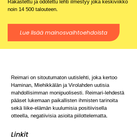
Rakastettu ja odotettu lehti ilmestyy joka keskiviikko
noin 14 500 talouteen.
Lue lisää mainosvaihtoehdoista
Reimari on sitoutumaton uutislehti, joka kertoo
Haminan, Miehikkälän ja Virolahden uutisia
mahdollisimman monipuolisesti. Reimari-lehdestä
pääset lukemaan paikallisten ihmisten tarinoita
sekä liike-elämän kuulumisia positiivisella
otteella, negatiivisia asioita piilottelematta.
Linkit