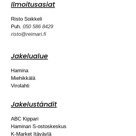
Ilmoitusasiat
Risto Soikkeli
Puh.
050 586 8429
risto@reimari.fi
Jakelualue
Hamina
Miehikkälä
Virolahti
Jakeluständit
ABC Kippari
Haminan S-ostoskeskus
K-Market Itäväylä