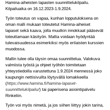
Hamina-aiheisten lapasten suunnittelukilpailu.
Kilpailuaika on 16.12.2023-1.9.2024.
Työn toteutus on vapaa, kunhan lopputuloksena on
oman malli mukaan toteutetut Hamina-aiheiset
lapaset sekä kaava, jolla muutkin innokkaat pääsevät
toteuttamaan käsityön. Mallia voidaan hyödyntää
tulevaisuudessa esimerkiksi myös erilaisten kurssien
muodossa.
Mallin tulee olla täysin omaa suunnittelua. Valokuva
valmiista työstä ja ohjeet työhön toimitetaan
yhteystiedoilla varustettuna 1.9.2024 mennessä joko
kaupungin nettisivuilta löytyvällä lomakkeella
(
https://www.hamina.fi/hamina-lapaset-
suunnittelukilpailu/
) tai paperisena asiointipalvelu
Rinkeliin.
Työn voi myös nimetä, ja jos siihen liittyy jokin tarina,