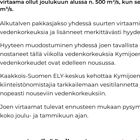
virtaama ollut joulukuun alussa n. 500 m³/s, kun s
m³/s.
Alkutalven pakkasjakso yhdessä suurten virtaam
vedenkorkeuksia ja lisänneet merkittävästi hyydet
Hyyteen muodostuminen yhdessä joen tavallist
nostaneet tällä viikolla vedenkorkeuksia Kymijoe
vedenkorkeudet ovat edelleen nousussa.
Kaakkois-Suomen ELY-keskus kehottaa Kymijoen r
kiinteistönomistajia tarkkailemaan vesitilannett
nopeasti nouseviin vedenkorkeuksiin.
Joen virtaamat tulevat ennusteen mukaan pysy
koko joulu- ja tammikuun ajan.