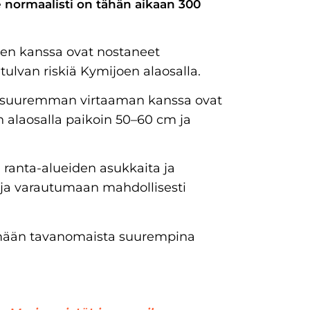
e normaalisti on tähän aikaan 300
ien kanssa ovat nostaneet
ulvan riskiä Kymijoen alaosalla.
a suuremman virtaaman kanssa ovat
n alaosalla paikoin 50–60 cm ja
anta-alueiden asukkaita ja
a ja varautumaan mahdollisesti
mään tavanomaista suurempina