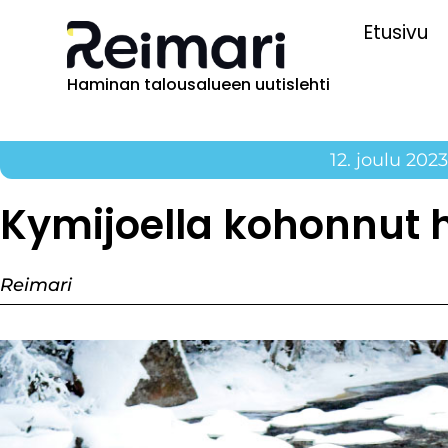
Etusivu
Haminan talousalueen uutislehti
12. joulu 2023
Kymijoella kohonnut h
Reimari