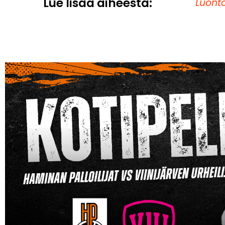
Lue lisää aiheesta:
Luont