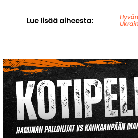
Hyvän
Lue lisää aiheesta:
Ukrai