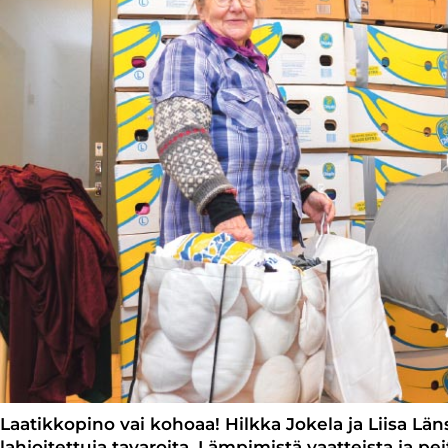
Laatikkopino vai kohoaa! Hilkka Jokela ja Liisa L
lahjoitettuja tavaroita. Lämpimistä vaatteista ja pei