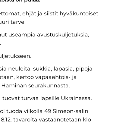
ttomat, ehjät ja siistit hyväkuntoiset
uuri tarve.
nut useampia avustuskuljetuksia,
.
uljetukseen.
sia neuleita, sukkia, lapasia, pipoja
staan, kertoo vapaaehtois- ja
Haminan seurakunnasta.
 tuovat turvaa lapsille Ukrainassa.
i tuoda viikolla 49 Simeon-salin
a 8.12. tavaroita vastaanotetaan klo