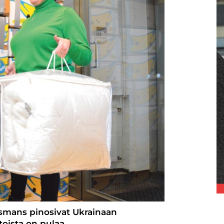
änsmans pinosivat Ukrainaan
toista on pulaa.