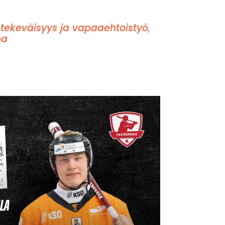
tekeväisyys ja vapaaehtoistyö
,
na