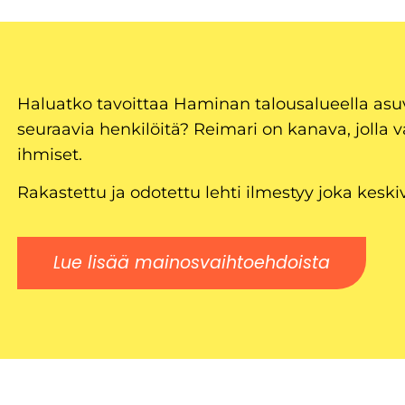
Haluatko tavoittaa Haminan talousalueella as
seuraavia henkilöitä? Reimari on kanava, jolla v
ihmiset.
Rakastettu ja odotettu lehti ilmestyy joka keski
Lue lisää mainosvaihtoehdoista