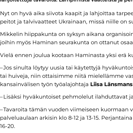
Nyt on hyvä aika siivota kaapit ja lahjoittaa tarpee
peitot ja talvivaatteet Ukrainaan, missä niille on s
Mikkelin hiippakunta on syksyn aikana organisoi
joihin myös Haminan seurakunta on ottanut osaa
Vielä ennen joulua kootaan Haminasta yksi erä k
– Jos sinulta löytyy uusia tai käytettyjä hyväkuntoi
tai huiveja, niin ottaisimme niitä mielellämme va
kansainvälisen työn työalajohtaja
Liisa Länsmans
– Lisäksi hyväkuntoiset pehmolelut ilahduttavat ja
– Tavaroita tämän vuoden viimeiseen kuormaan vo
palveluaulaan arkisin klo 8-12 ja 13-15. Perjantain
16-20.