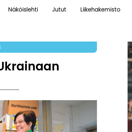
Näköislehti
Jutut
Liikehakemisto
3
 Ukrainaan