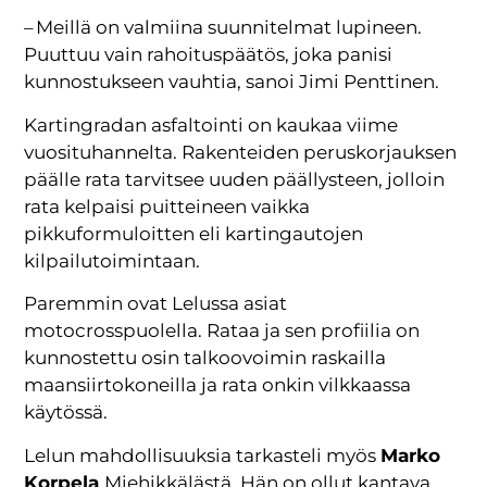
– Meillä on valmiina suunnitelmat lupineen.
Puuttuu vain rahoituspäätös, joka panisi
kunnostukseen vauhtia, sanoi Jimi Penttinen.
Kartingradan asfaltointi on kaukaa viime
vuosituhannelta. Rakenteiden peruskorjauksen
päälle rata tarvitsee uuden päällysteen, jolloin
rata kelpaisi puitteineen vaikka
pikkuformuloitten eli kartingautojen
kilpailutoimintaan.
Paremmin ovat Lelussa asiat
motocrosspuolella. Rataa ja sen profiilia on
kunnostettu osin talkoovoimin raskailla
maansiirtokoneilla ja rata onkin vilkkaassa
käytössä.
Lelun mahdollisuuksia tarkasteli myös
Marko
Korpela
Miehikkälästä. Hän on ollut kantava