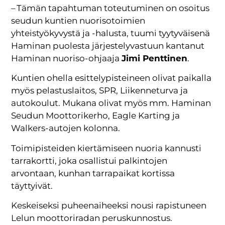
– Tämän tapahtuman toteutuminen on osoitus
seudun kuntien nuorisotoimien
yhteistyökyvystä ja -halusta, tuumi tyytyväisenä
Haminan puolesta järjestelyvastuun kantanut
Haminan nuoriso-ohjaaja
Jimi Penttinen
.
Kuntien ohella esittelypisteineen olivat paikalla
myös pelastuslaitos, SPR, Liikenneturva ja
autokoulut. Mukana olivat myös mm. Haminan
Seudun Moottorikerho, Eagle Karting ja
Walkers-autojen kolonna.
Toimipisteiden kiertämiseen nuoria kannusti
tarrakortti, joka osallistui palkintojen
arvontaan, kunhan tarrapaikat kortissa
täyttyivät.
Keskeiseksi puheenaiheeksi nousi rapistuneen
Lelun moottoriradan peruskunnostus.