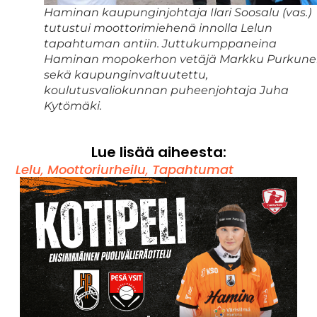
Haminan kaupunginjohtaja Ilari Soosalu (vas.)
tutustui moottorimiehenä innolla Lelun
tapahtuman antiin. Juttukumppaneina
Haminan mopokerhon vetäjä Markku Purkun
sekä kaupunginvaltuutettu,
koulutusvaliokunnan puheenjohtaja Juha
Kytömäki.
Lue lisää aiheesta:
Lelu
,
Moottoriurheilu
,
Tapahtumat