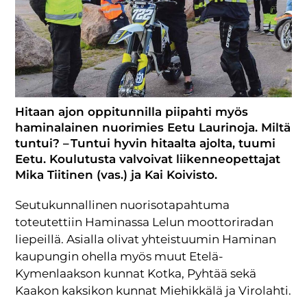
Hitaan ajon oppitunnilla piipahti myös
haminalainen nuorimies Eetu Laurinoja. Miltä
tuntui? – Tuntui hyvin hitaalta ajolta, tuumi
Eetu. Koulutusta valvoivat liikenneopettajat
Mika Tiitinen (vas.) ja Kai Koivisto.
Seutukunnallinen nuorisotapahtuma
toteutettiin Haminassa Lelun moottoriradan
liepeillä. Asialla olivat yhteistuumin Haminan
kaupungin ohella myös muut Etelä-
Kymenlaakson kunnat Kotka, Pyhtää sekä
Kaakon kaksikon kunnat Miehikkälä ja Virolahti.