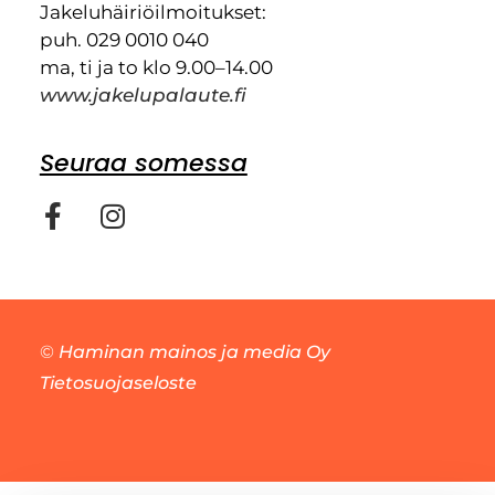
Jakeluhäiriöilmoitukset:
puh. 029 0010 040
ma, ti ja to klo 9.00–14.00
www.jakelupalaute.fi
Seuraa somessa
©
Haminan mainos ja media Oy
Tietosuojaseloste