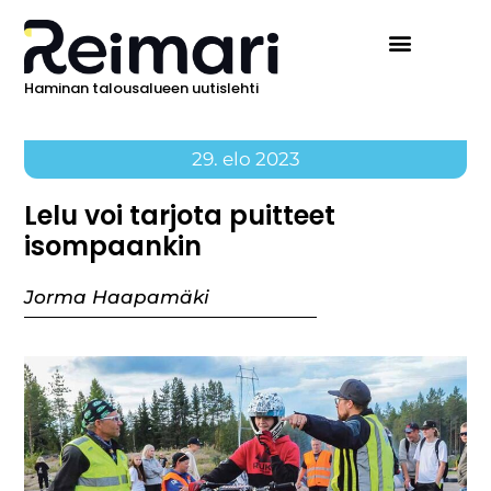
Haminan talousalueen uutislehti
29. elo 2023
Lelu voi tarjota puitteet
isompaankin
Jorma Haapamäki