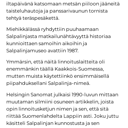
iltapäivänä katsomaan metsän piiloon jääneitä
taisteluhautoja ja panssarivaunun tornista
tehtyä teräspesäkettä.
Miehikkälässä ryhdyttiin puuhaamaan
Salpalinjasta matkailunähtävyyttä historiaa
kunnioittaen samoihin aikoihin ja
Salpalinjamuseo avattiin 1987.
Ymmärsin, että näitä linnoituslaitteita oli
enemmänkin täällä Kaakkois-Suomessa,
mutten muista käytettiinkö ensimmäisellä
piipahduksellani Salpalinja-nimeä.
Helsingin Sanomat julkaisi 1990-luvun mittaan
muutaman silmiini osuneen artikkelin, joista
opin linnoitusketjun nimen ja sen, että sitä
riittää Suomenlahdelta Lappiin asti. Joku juttu
käsitteli Salpalinjan kunnostusta ja sen