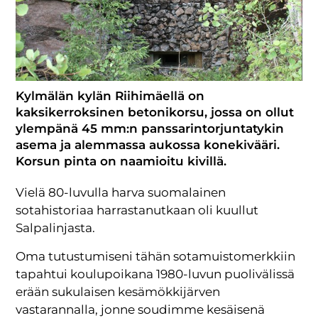
Kylmälän kylän Riihimäellä on
kaksikerroksinen betonikorsu, jossa on ollut
ylempänä 45 mm:n panssarintorjuntatykin
asema ja alemmassa aukossa konekivääri.
Korsun pinta on naamioitu kivillä.
Vielä 80-luvulla harva suomalainen
sotahistoriaa harrastanutkaan oli kuullut
Salpalinjasta.
Oma tutustumiseni tähän sotamuistomerkkiin
tapahtui koulupoikana 1980-luvun puolivälissä
erään sukulaisen kesämökkijärven
vastarannalla, jonne soudimme kesäisenä