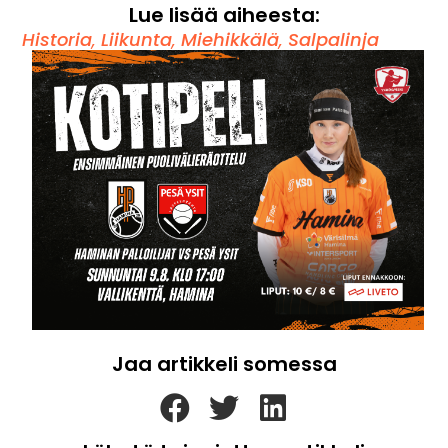
Lue lisää aiheesta:
Historia
,
Liikunta
,
Miehikkälä
,
Salpalinja
Jaa artikkeli somessa