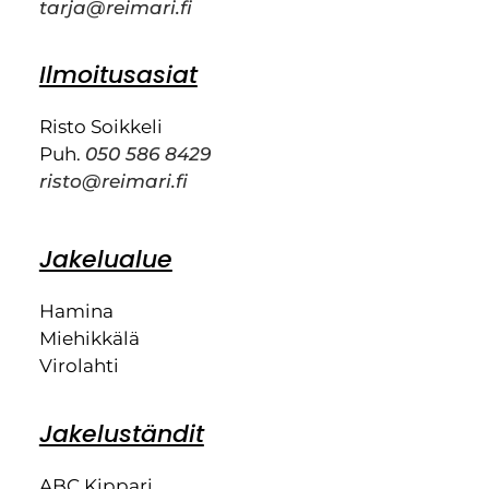
tarja@reimari.fi
Ilmoitusasiat
Risto Soikkeli
Puh.
050 586 8429
risto@reimari.fi
Jakelualue
Hamina
Miehikkälä
Virolahti
Jakeluständit
ABC Kippari