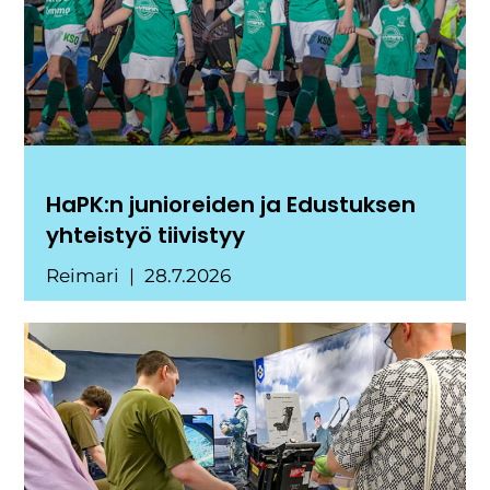
HaPK:n junioreiden ja Edustuksen
yhteistyö tiivistyy
Reimari
28.7.2026