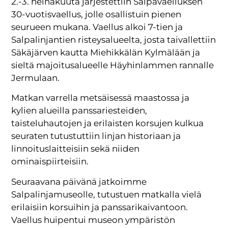
2.-3. heinäkuuta järjestettiin Salpavaelluksen
30-vuotisvaellus, jolle osallistuin pienen
seurueen mukana. Vaellus alkoi 7-tien ja
Salpalinjantien risteysalueelta, josta taivallettiin
Säkäjärven kautta Miehikkälän Kylmälään ja
sieltä majoitusalueelle Häyhinlammen rannalle
Jermulaan.
Matkan varrella metsäisessä maastossa ja
kylien alueilla panssariesteiden,
taisteluhautojen ja erilaisten korsujen kulkua
seuraten tutustuttiin linjan historiaan ja
linnoituslaitteisiin sekä niiden
ominaispiirteisiin.
Seuraavana päivänä jatkoimme
Salpalinjamuseolle, tutustuen matkalla vielä
erilaisiin korsuihin ja panssarikaivantoon.
Vaellus huipentui museon ympäristön