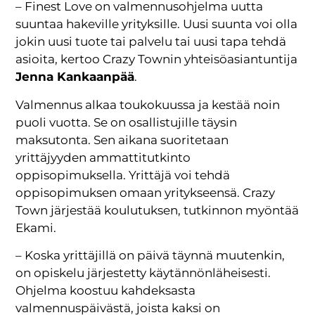
– Finest Love on valmennusohjelma uutta
suuntaa hakeville yrityksille. Uusi suunta voi olla
jokin uusi tuote tai palvelu tai uusi tapa tehdä
asioita, kertoo Crazy Townin yhteisöasiantuntija
Jenna Kankaanpää
.
Valmennus alkaa toukokuussa ja kestää noin
puoli vuotta. Se on osallistujille täysin
maksutonta. Sen aikana suoritetaan
yrittäjyyden ammattitutkinto
oppisopimuksella. Yrittäjä voi tehdä
oppisopimuksen omaan yritykseensä. Crazy
Town järjestää koulutuksen, tutkinnon myöntää
Ekami.
– Koska yrittäjillä on päivä täynnä muutenkin,
on opiskelu järjestetty käytännönläheisesti.
Ohjelma koostuu kahdeksasta
valmennuspäivästä, joista kaksi on