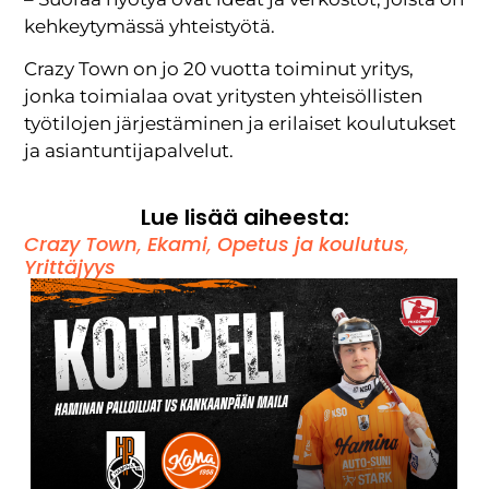
kehkeytymässä yhteistyötä.
Crazy Town on jo 20 vuotta toiminut yritys,
jonka toimialaa ovat yritysten yhteisöllisten
työtilojen järjestäminen ja erilaiset koulutukset
ja asiantuntijapalvelut.
Lue lisää aiheesta:
Crazy Town
,
Ekami
,
Opetus ja koulutus
,
Yrittäjyys