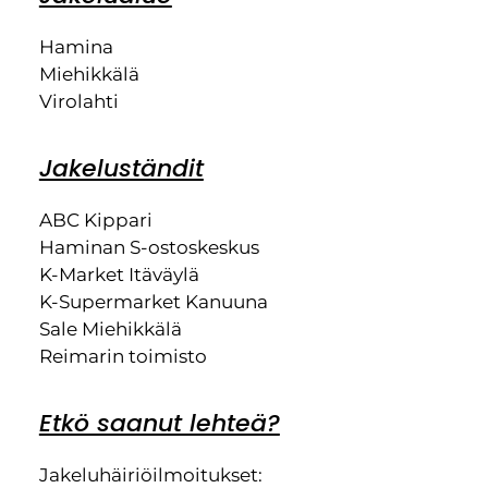
Hamina
Miehikkälä
Virolahti
Jakeluständit
ABC Kippari
Haminan S-ostoskeskus
K-Market Itäväylä
K-Supermarket Kanuuna
Sale Miehikkälä
Reimarin toimisto
Etkö saanut lehteä?
Jakeluhäiriöilmoitukset: