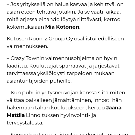
– Jos yrityksellä on halua kasvaa ja kehittyä, on
asian eteen tehtävä jotakin. Ja se vaatii aikaa,
mitä arjessa ei tahdo löytyä riittävästi, kertoo
kokemuksiaan
Mia Kotonen
.
Kotosen Roomz Group Oy osallistui edelliseen
valmennukseen.
– Crazy Townin valmennusohjelma on hyvin
laadittu. Kouluttajat sparraavat ja järjestävät
tarvittaessa yksilöidysti tarpeiden mukaan
asiantuntijoiden puheille.
– Kun puhuin yritysneuvojan kanssa siitä miten
välttää paikalleen jämähtäminen, innosti hän
hakemaan tähän koulutukseen, kertoo
Jaana
Mattila
Linnoituksen hyvinvointi- ja
terveystalosta.
– Suoraa hyötyä ovat ideat ja verkostot, joista on