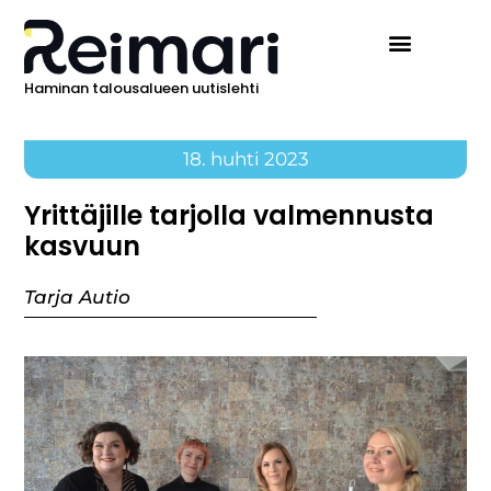
Haminan talousalueen uutislehti
18. huhti 2023
Yrittäjille tarjolla valmennusta
kasvuun
Tarja Autio