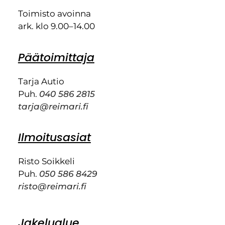
Toimisto avoinna
ark. klo 9.00–14.00
Päätoimittaja
Tarja Autio
Puh.
040 586 2815
tarja@reimari.fi
Ilmoitusasiat
Risto Soikkeli
Puh.
050 586 8429
risto@reimari.fi
Jakelualue