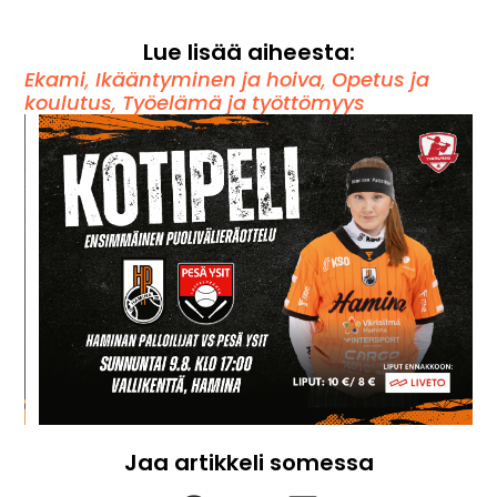
Lue lisää aiheesta:
Ekami
,
Ikääntyminen ja hoiva
,
Opetus ja
koulutus
,
Työelämä ja työttömyys
Jaa artikkeli somessa