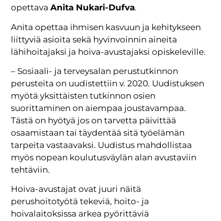
opettava
Anita Nukari-Dufva
.
Anita opettaa ihmisen kasvuun ja kehitykseen
liittyviä asioita sekä hyvinvoinnin aineita
lähihoitajaksi ja hoiva-avustajaksi opiskeleville.
– Sosiaali- ja terveysalan perustutkinnon
perusteita on uudistettiin v. 2020. Uudistuksen
myötä yksittäisten tutkinnon osien
suorittaminen on aiempaa joustavampaa.
Tästä on hyötyä jos on tarvetta päivittää
osaamistaan tai täydentää sitä työelämän
tarpeita vastaavaksi. Uudistus mahdollistaa
myös nopean koulutusväylän alan avustaviin
tehtäviin.
Hoiva-avustajat ovat juuri näitä
perushoitotyötä tekeviä, hoito- ja
hoivalaitoksissa arkea pyörittäviä