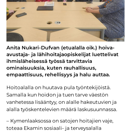
Anita Nukari-Dufvan (etualalla oik.) hoiva-
avustaja- ja lähihoitajaopiskelijat luettelivat
ihmisläheisessä työssä tarvittavia
ominaisuuksia, kuten rauhallisuus,
empaattisuus, rehellisyys ja halu auttaa.
Hoitoalalla on huutava pula työntekijöistä.
Samalla kun hoidon ja tuen tarve väestön
vanhetessa lisääntyy, on alalle hakeutuvien ja
alalla työskentelevien määrä laskusuunnassa.
– Kymenlaaksossa on satojen hoitajien vaje,
toteaa Ekamin sosiaali- ja terveysalalla