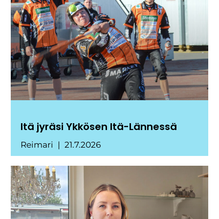
Itä jyräsi Ykkösen Itä-Lännessä
Reimari
21.7.2026