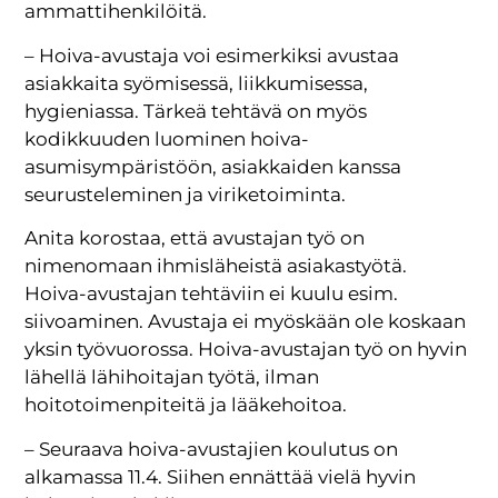
ammattihenkilöitä.
– Hoiva-avustaja voi esimerkiksi avustaa
asiakkaita syömisessä, liikkumisessa,
hygieniassa. Tärkeä tehtävä on myös
kodikkuuden luominen hoiva-
asumisympäristöön, asiakkaiden kanssa
seurusteleminen ja viriketoiminta.
Anita korostaa, että avustajan työ on
nimenomaan ihmisläheistä asiakastyötä.
Hoiva-avustajan tehtäviin ei kuulu esim.
siivoaminen. Avustaja ei myöskään ole koskaan
yksin työvuorossa. Hoiva-avustajan työ on hyvin
lähellä lähihoitajan työtä, ilman
hoitotoimenpiteitä ja lääkehoitoa.
– Seuraava hoiva-avustajien koulutus on
alkamassa 11.4. Siihen ennättää vielä hyvin