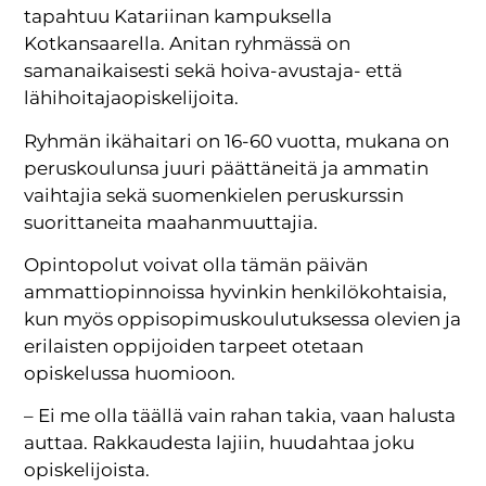
tapahtuu Katariinan kampuksella
Kotkansaarella. Anitan ryhmässä on
samanaikaisesti sekä hoiva-avustaja- että
lähihoitajaopiskelijoita.
Ryhmän ikähaitari on 16-60 vuotta, mukana on
peruskoulunsa juuri päättäneitä ja ammatin
vaihtajia sekä suomenkielen peruskurssin
suorittaneita maahanmuuttajia.
Opintopolut voivat olla tämän päivän
ammattiopinnoissa hyvinkin henkilökohtaisia,
kun myös oppisopimuskoulutuksessa olevien ja
erilaisten oppijoiden tarpeet otetaan
opiskelussa huomioon.
– Ei me olla täällä vain rahan takia, vaan halusta
auttaa. Rakkaudesta lajiin, huudahtaa joku
opiskelijoista.