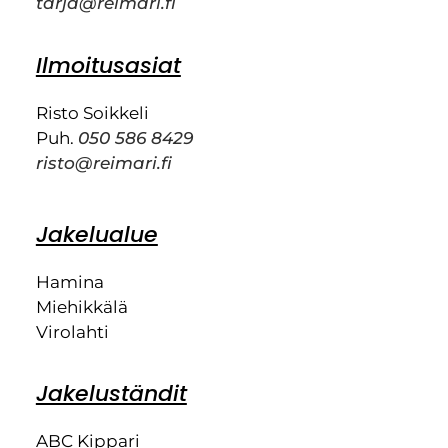
tarja@reimari.fi
Ilmoitusasiat
Risto Soikkeli
Puh.
050 586 8429
risto@reimari.fi
Jakelualue
Hamina
Miehikkälä
Virolahti
Jakeluständit
ABC Kippari