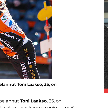
elannut Toni Laakso, 35, on
 pelannut
Toni Laakso
, 35, on
olla oli seuran kanssa sopimus myös