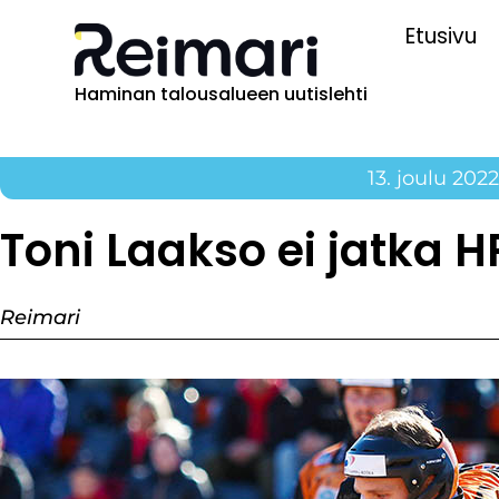
Etusivu
Haminan talousalueen uutislehti
13. joulu 2022
Toni Laakso ei jatka 
Reimari