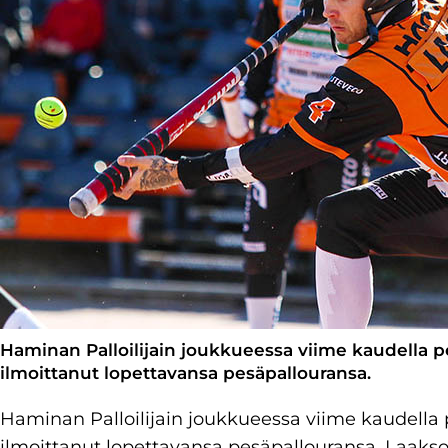
Haminan Palloilijain joukkueessa viime kaudella p
ilmoittanut lopettavansa pesäpallouransa.
Haminan Palloilijain joukkueessa viime kaudella
ilmoittanut lopettavansa pesäpallouransa. Laaks