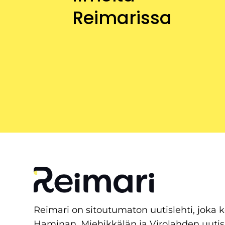
Reimarissa
Reimari on sitoutumaton uutislehti, joka 
Haminan, Miehikkälän ja Virolahden uutis