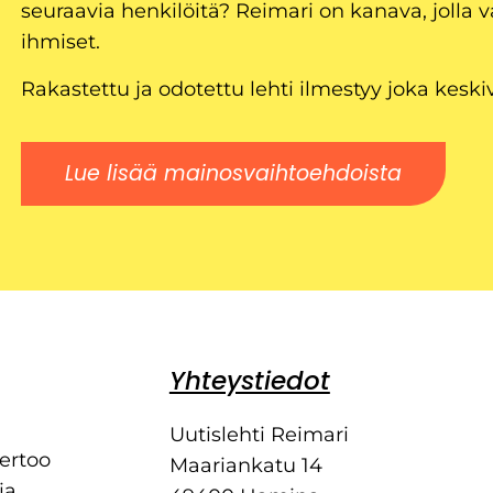
seuraavia henkilöitä? Reimari on kanava, jolla v
ihmiset.
Rakastettu ja odotettu lehti ilmestyy joka keski
Lue lisää mainosvaihtoehdoista
Yhteystiedot
Uutislehti Reimari
kertoo
Maariankatu 14
ia