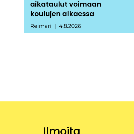
aikataulut voimaan
koulujen alkaessa
Reimari
4.8.2026
Ilmoita