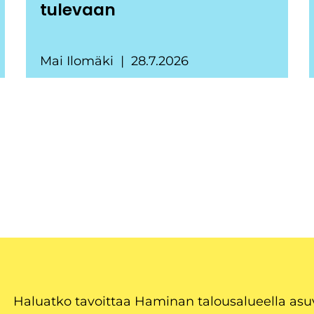
tulevaan
Mai Ilomäki
28.7.2026
Haluatko tavoittaa Haminan talousalueella as