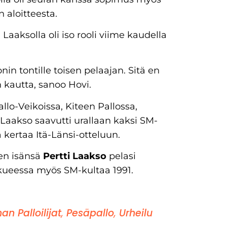
 aloitteesta.
Laaksolla oli iso rooli viime kaudella
in tontille toisen pelaajan. Sitä en
 kautta, sanoo Hovi.
llo-Veikoissa, Kiteen Pallossa,
Laakso saavutti urallaan kaksi SM-
 kertaa Itä-Länsi-otteluun.
en isänsä
Pertti Laakso
pelasi
ukkueessa myös SM-kultaa 1991.
n Palloilijat
,
Pesäpallo
,
Urheilu