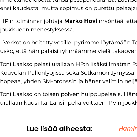
ensi kaudesta, mutta sopimus on purettu pelaajan
HP:n toiminnanjohtaja
Marko Hovi
myöntää, että 
joukkueen menestyksessä.
– Verkot on heitetty vesille, pyrimme löytämään Ton
usko, että hän palaisi ryhmäämme vielä takaoven
Toni Laakso pelasi urallaan HP:n lisäksi Imatran Pa
Kouvolan Pallonlyöjissä sekä Sotkamon Jymyssä. 
hopeaa, yhden SM-pronssin ja hänet valittiin neljä
Toni Laakso on toisen polven huippupelaaja. Hän
urallaan kuusi Itä-Länsi -peliä voittaen IPV:n jo
Lue lisää aiheesta:
Hamina