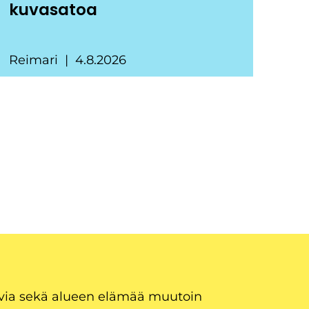
kuvasatoa
Reimari
4.8.2026
uvia sekä alueen elämää muutoin