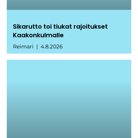
Sikarutto toi tiukat rajoitukset
Kaakonkulmalle
Reimari
4.8.2026