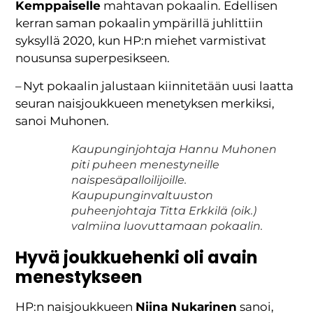
Kemppaiselle
mahtavan pokaalin. Edellisen
kerran saman pokaalin ympärillä juhlittiin
syksyllä 2020, kun HP:n miehet varmistivat
nousunsa superpesikseen.
– Nyt pokaalin jalustaan kiinnitetään uusi laatta
seuran naisjoukkueen menetyksen merkiksi,
sanoi Muhonen.
Kaupunginjohtaja Hannu Muhonen
piti puheen menestyneille
naispesäpalloilijoille.
Kaupupunginvaltuuston
puheenjohtaja Titta Erkkilä (oik.)
valmiina luovuttamaan pokaalin.
Hyvä joukkuehenki
oli avain
menestykseen
HP:n naisjoukkueen
Niina Nukarinen
sanoi,