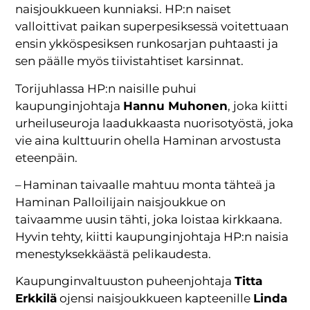
naisjoukkueen kunniaksi. HP:n naiset
valloittivat paikan superpesiksessä voitettuaan
ensin ykköspesiksen runkosarjan puhtaasti ja
sen päälle myös tiivistahtiset karsinnat.
Torijuhlassa HP:n naisille puhui
kaupunginjohtaja
Hannu Muhonen
, joka kiitti
urheiluseuroja laadukkaasta nuorisotyöstä, joka
vie aina kulttuurin ohella Haminan arvostusta
eteenpäin.
– Haminan taivaalle mahtuu monta tähteä ja
Haminan Palloilijain naisjoukkue on
taivaamme uusin tähti, joka loistaa kirkkaana.
Hyvin tehty, kiitti kaupunginjohtaja HP:n naisia
menestyksekkäästä pelikaudesta.
Kaupunginvaltuuston puheenjohtaja
Titta
Erkkilä
ojensi naisjoukkueen kapteenille
Linda