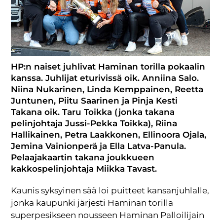
HP:n naiset juhlivat Haminan torilla pokaalin
kanssa. Juhlijat eturivissä oik. Anniina Salo.
Niina Nukarinen, Linda Kemppainen, Reetta
Juntunen, Piitu Saarinen ja Pinja Kesti
Takana oik. Taru Toikka (jonka takana
pelinjohtaja Jussi-Pekka Toikka), Riina
Hallikainen, Petra Laakkonen, Ellinoora Ojala,
Jemina Vainionperä ja Ella Latva-Panula.
Pelaajakaartin takana joukkueen
kakkospelinjohtaja Miikka Tavast.
Kaunis syksyinen sää loi puitteet kansanjuhlalle,
jonka kaupunki järjesti Haminan torilla
superpesikseen nousseen Haminan Palloilijain