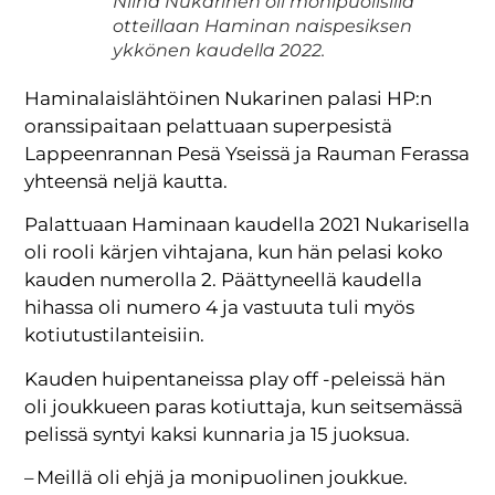
Niina Nukarinen oli monipuolisilla
otteillaan Haminan naispesiksen
ykkönen kaudella 2022.
Haminalaislähtöinen Nukarinen palasi HP:n
oranssipaitaan pelattuaan superpesistä
Lappeenrannan Pesä Yseissä ja Rauman Ferassa
yhteensä neljä kautta.
Palattuaan Haminaan kaudella 2021 Nukarisella
oli rooli kärjen vihtajana, kun hän pelasi koko
kauden numerolla 2. Päättyneellä kaudella
hihassa oli numero 4 ja vastuuta tuli myös
kotiutustilanteisiin.
Kauden huipentaneissa play off -peleissä hän
oli joukkueen paras kotiuttaja, kun seitsemässä
pelissä syntyi kaksi kunnaria ja 15 juoksua.
– Meillä oli ehjä ja monipuolinen joukkue.