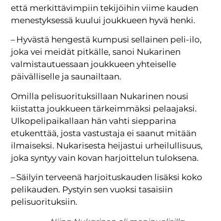
että merkittävimpiin tekijöihin viime kauden
menestyksessä kuului joukkueen hyvä henki.
– Hyvästä hengestä kumpusi sellainen peli-ilo,
joka vei meidät pitkälle, sanoi Nukarinen
valmistautuessaan joukkueen yhteiselle
päivälliselle ja saunailtaan.
Omilla pelisuorituksillaan Nukarinen nousi
kiistatta joukkueen tärkeimmäksi pelaajaksi.
Ulkopelipaikallaan hän vahti siepparina
etukenttää, josta vastustaja ei saanut mitään
ilmaiseksi. Nukarisesta heijastui urheilullisuus,
joka syntyy vain kovan harjoittelun tuloksena.
– Säilyin terveenä harjoituskauden lisäksi koko
pelikauden. Pystyin sen vuoksi tasaisiin
pelisuorituksiin.