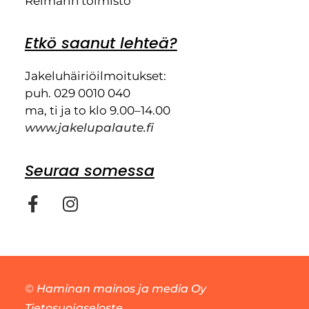
Reimarin toimisto
Etkö saanut lehteä?
Jakeluhäiriöilmoitukset:
puh. 029 0010 040
ma, ti ja to klo 9.00–14.00
www.jakelupalaute.fi
Seuraa somessa
©
Haminan mainos ja media Oy
Tietosuojaseloste