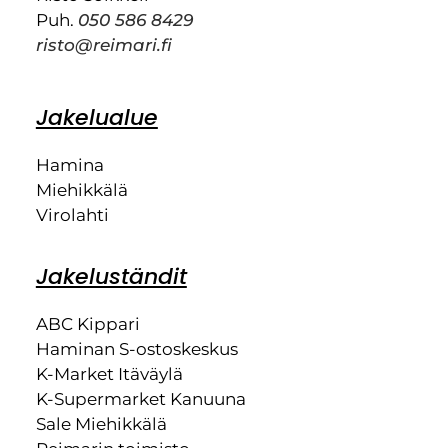
Puh.
050 586 8429
risto@reimari.fi
Jakelualue
Hamina
Miehikkälä
Virolahti
Jakeluständit
ABC Kippari
Haminan S-ostoskeskus
K-Market Itäväylä
K-Supermarket Kanuuna
Sale Miehikkälä