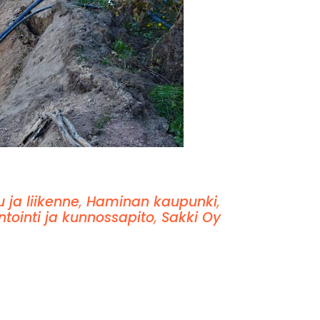
u ja liikenne
,
Haminan kaupunki
,
tointi ja kunnossapito
,
Sakki Oy