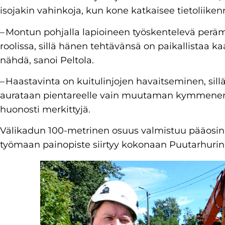
isojakin vahinkoja, kun kone katkaisee tietoliike
– Montun pohjalla lapioineen työskentelevä perä
roolissa, sillä hänen tehtävänsä on paikallistaa kaa
nähdä, sanoi Peltola.
– Haastavinta on kuitulinjojen havaitseminen, s
aurataan pientareelle vain muutaman kymmenen s
huonosti merkittyjä.
Välikadun 100-metrinen osuus valmistuu pääosin t
työmaan painopiste siirtyy kokonaan Puutarhurin