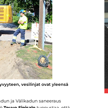
yyteen, vesilinjat ovat yleensä
dun ja Välikadun saneeraus
kö
Teuvo Sinisalo
tunnustaa, että