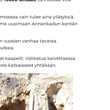
isessa vain tulee aina yllätyksiä.
duimme uusimaan Annankadun kentän
 vuosien vanhaa tavaraa.
putkea.
t kaapelit. Välikatua kaivettaessa
 ole katkaisseet yhtäkään.