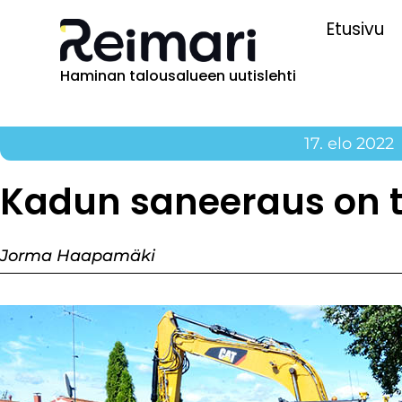
Etusivu
Haminan talousalueen uutislehti
17. elo 2022
Kadun saneeraus on 
Jorma Haapamäki