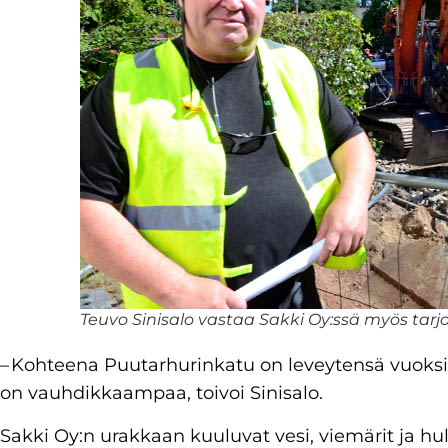
Teuvo Sinisalo vastaa Sakki Oy:ssä myös tar
– Kohteena Puutarhurinkatu on leveytensä vuoks
on vauhdikkaampaa, toivoi Sinisalo.
Sakki Oy:n urakkaan kuuluvat vesi, viemärit ja hu