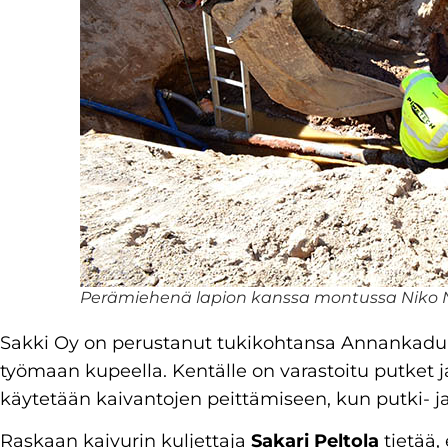
Perämiehenä lapion kanssa montussa Niko 
Sakki Oy on perustanut tukikohtansa Annankadun k
työmaan kupeella. Kentälle on varastoitu putket 
käytetään kaivantojen peittämiseen, kun putki- ja
Raskaan kaivurin kuljettaja
Sakari Peltola
tietää,