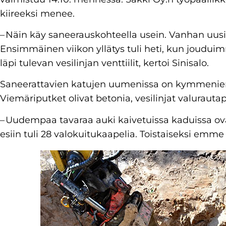
kiireeksi menee.
– Näin käy saneerauskohteella usein. Vanhan uusim
Ensimmäinen viikon yllätys tuli heti, kun jou
läpi tulevan vesilinjan venttiilit, kertoi Sinisalo.
Saneerattavien katujen uumenissa on kymmenien
Viemäriputket olivat betonia, vesilinjat valurauta
– Uudempaa tavaraa auki kaivetuissa kaduissa ova
esiin tuli 28 valokuitukaapelia. Toistaiseksi emme