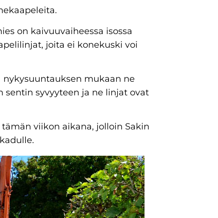
nnekaapeleita.
mies on kaivuuvaiheessa isossa
pelilinjat, joita ei konekuski voi
illä nykysuuntauksen mukaan ne
entin syvyyteen ja ne linjat ovat
ämän viikon aikana, jolloin Sakin
kadulle.