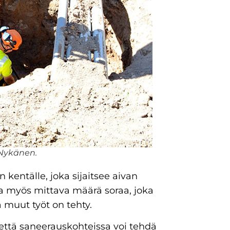
Nykänen.
entälle, joka sijaitsee aivan
ja myös mittava määrä soraa, joka
 muut työt on tehty.
 että saneerauskohteissa voi tehdä