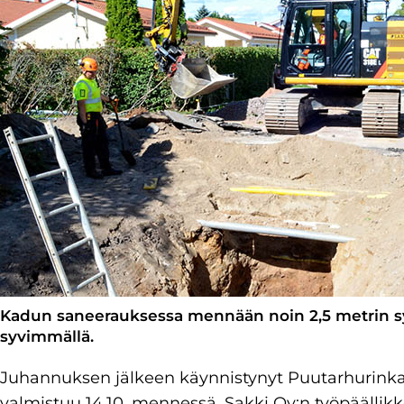
Kadun saneerauksessa mennään noin 2,5 metrin syv
syvimmällä.
Juhannuksen jälkeen käynnistynyt Puutarhurinka
valmistuu 14.10. mennessä. Sakki Oy:n työpäällik