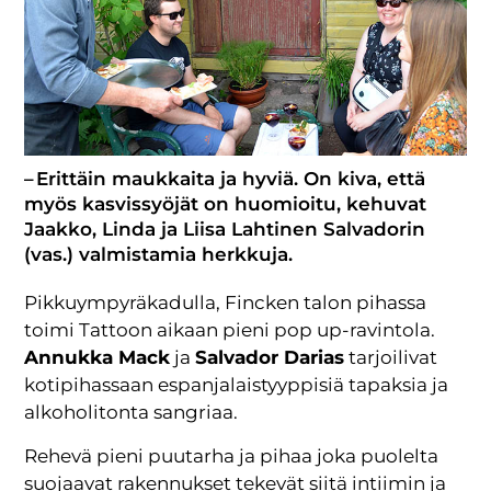
– Erittäin maukkaita ja hyviä. On kiva, että
myös kasvissyöjät on huomioitu, kehuvat
Jaakko, Linda ja Liisa Lahtinen Salvadorin
(vas.) valmistamia herkkuja.
Pikkuympyräkadulla, Fincken talon pihassa
toimi Tattoon aikaan pieni pop up-ravintola.
Annukka Mack
ja
Salvador Darias
tarjoilivat
kotipihassaan espanjalaistyyppisiä tapaksia ja
alkoholitonta sangriaa.
Rehevä pieni puutarha ja pihaa joka puolelta
suojaavat rakennukset tekevät siitä intiimin ja