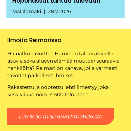
Höpönassut tähtää tulevaan
Mai Ilomäki
28.7.2026
Ilmoita Reimarissa
Haluatko tavoittaa Haminan talousalueella
asuvia sekä alueen elämää muutoin seuraavia
henkilöitä? Reimari on kanava, jolla varmasti
tavoitat paikalliset ihmiset.
Rakastettu ja odotettu lehti ilmestyy joka
keskiviikko noin 14 500 talouteen.
Lue lisää mainosvaihtoehdoista