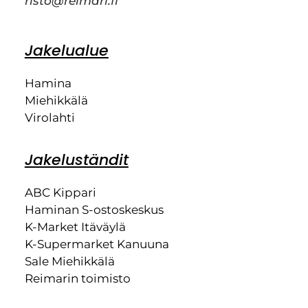
risto@reimari.fi
Jakelualue
Hamina
Miehikkälä
Virolahti
Jakeluständit
ABC Kippari
Haminan S-ostoskeskus
K-Market Itäväylä
K-Supermarket Kanuuna
Sale Miehikkälä
Reimarin toimisto