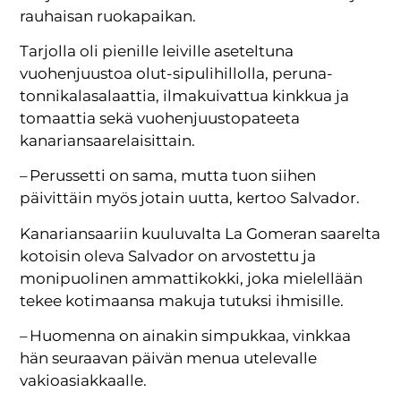
rauhaisan ruokapaikan.
Tarjolla oli pienille leiville aseteltuna
vuohenjuustoa olut-sipulihillolla, peruna-
tonnikalasalaattia, ilmakuivattua kinkkua ja
tomaattia sekä vuohenjuustopateeta
kanariansaarelaisittain.
– Perussetti on sama, mutta tuon siihen
päivittäin myös jotain uutta, kertoo Salvador.
Kanariansaariin kuuluvalta La Gomeran saarelta
kotoisin oleva Salvador on arvostettu ja
monipuolinen ammattikokki, joka mielellään
tekee kotimaansa makuja tutuksi ihmisille.
– Huomenna on ainakin simpukkaa, vinkkaa
hän seuraavan päivän menua utelevalle
vakioasiakkaalle.