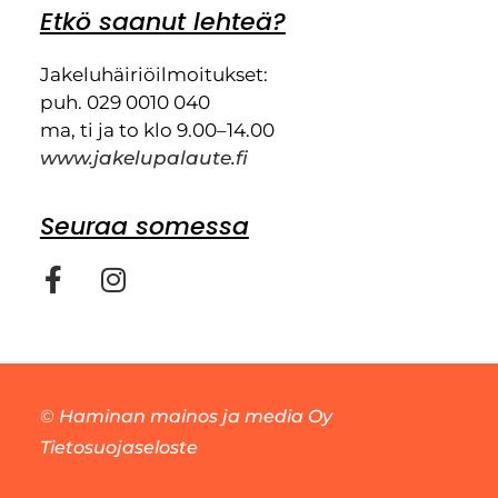
Etkö saanut lehteä?
Jakeluhäiriöilmoitukset:
puh. 029 0010 040
ma, ti ja to klo 9.00–14.00
www.jakelupalaute.fi
Seuraa somessa
©
Haminan mainos ja media Oy
Tietosuojaseloste