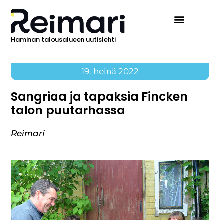
Haminan talousalueen uutislehti
Ilmoita Reimarissa
19. heinä 2022
Sangriaa ja tapaksia Fincken
talon puutarhassa
Reimari