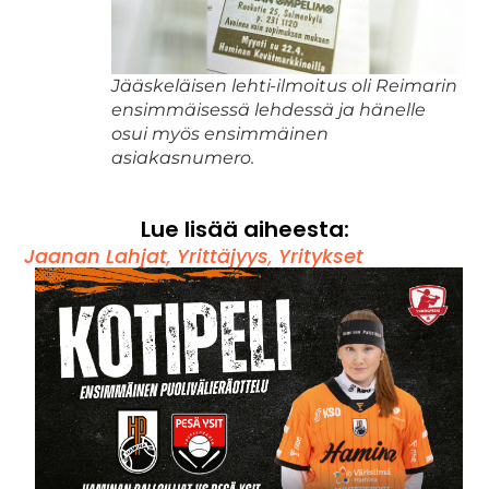
Jääskeläisen lehti-ilmoitus oli Reimarin
ensimmäisessä lehdessä ja hänelle
osui myös ensimmäinen
asiakasnumero.
Lue lisää aiheesta:
Jaanan Lahjat
,
Yrittäjyys
,
Yritykset