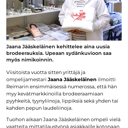
Jaana Jääskeläinen kehittelee aina uusia
brodeerauksia. Upeaan sydänkuvioon saa
myös nimikoinnin.
Viisitoista vuotta sitten yrittäjä ja
ompelijamestari
Jaana Jääskeläinen
ilmoitti
Reimarin ensimmäisessä numerossa, että hän
myy kevätmarkkinoilla brodeeraamiaan
pyyhkeitä, tyynyliinoja, lippiksiä sekä yhden tai
kahden pepun laudeliinoja.
Tuohon aikaan Jaana Jääskeläinen ompeli vielä
vaatteita mittatilaustyönä asiakkaille kotonaan