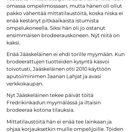
omassa ompelimossaan, mutta hänen oli ollut
pakko vähentää mittatilaustöitä, koska niska ei
enää kestänyt pitkäaikaista istumista
ompelukoneella. Siksi hän oli jo ostanut
ensimmäisen brodeerauskoneen. Nyt niitä on
kaksi.
Enää Jääskeläinen ei ehdi torille myymään. Kun
brodeerattujen tuotteiden kysyntä kasvoi
toivotusti, Jääskeläinen otti 2010 käyttöön
aputoiminimen Jaanan Lahjat ja avasi
verkkokaupan.
Nyt Jääskeläinen tekee päivät töitä
Fredrikinkadun myymälässä ja iltaisin
brodeeraa kotona tilauksia.
Mittatilaustöitä hän ei enää tee lainkaan ja
ohjaa korjauksetkin muille ompelijoille. Töiden