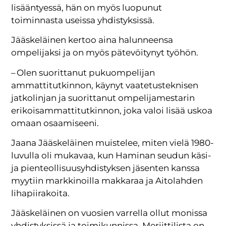
lisääntyessä, hän on myös luopunut
toiminnasta useissa yhdistyksissä.
Jääskeläinen kertoo aina halunneensa
ompelijaksi ja on myös pätevöitynyt työhön.
– Olen suorittanut puku­om­pelijan
ammattitutkinnon, käynyt vaatetusteknisen
jatkolinjan ja suorittanut ompelijamestarin
erikoisammattitutkinnon, joka valoi lisää uskoa
omaan osaamiseeni.
Jaana Jääskeläinen muistelee, miten vielä 1980-
luvulla oli mukavaa, kun Haminan seudun käsi-
ja pienteollisuusyhdistyksen jäsenten kanssa
myytiin markkinoilla makkaraa ja Aitolahden
lihapiirakoita.
Jääskeläinen on vuosien varrella ollut monissa
yhdistyksissä ja toimikunnissa. Meriittilista on