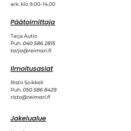
ark. klo 9.00–14.00
Päätoimittaja
Tarja Autio
Puh.
040 586 2815
tarja@reimari.fi
Ilmoitusasiat
Risto Soikkeli
Puh.
050 586 8429
risto@reimari.fi
Jakelualue