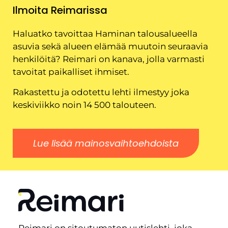
Ilmoita Reimarissa
Haluatko tavoittaa Haminan talousalueella
asuvia sekä alueen elämää muutoin seuraavia
henkilöitä? Reimari on kanava, jolla varmasti
tavoitat paikalliset ihmiset.
Rakastettu ja odotettu lehti ilmestyy joka
keskiviikko noin 14 500 talouteen.
Lue lisää mainosvaihtoehdoista
Reimari on sitoutumaton uutislehti, joka