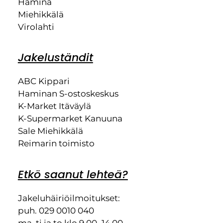
Hamina
Miehikkälä
Virolahti
Jakeluständit
ABC Kippari
Haminan S-ostoskeskus
K-Market Itäväylä
K-Supermarket Kanuuna
Sale Miehikkälä
Reimarin toimisto
Etkö saanut lehteä?
Jakeluhäiriöilmoitukset:
puh. 029 0010 040
ma, ti ja to klo 9.00–14.00