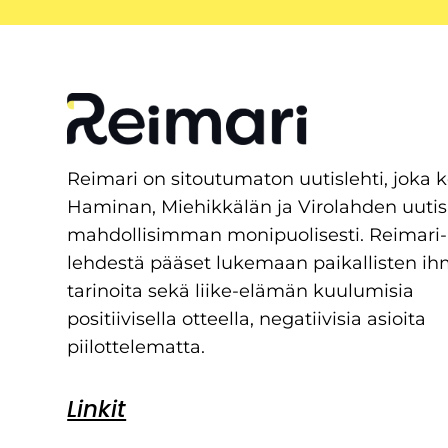
Reimari on sitoutumaton uutislehti, joka 
Haminan, Miehikkälän ja Virolahden uutis
mahdollisimman monipuolisesti. Reimari-
lehdestä pääset lukemaan paikallisten ih
tarinoita sekä liike-elämän kuulumisia
positiivisella otteella, negatiivisia asioita
piilottelematta.
Linkit