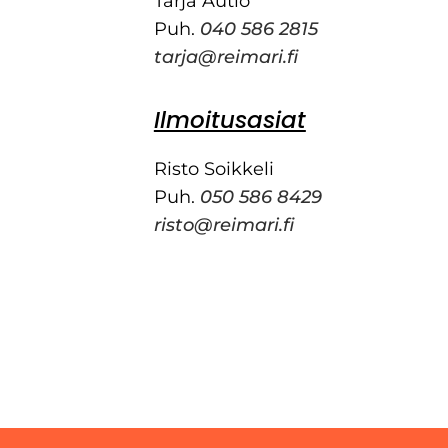
Tarja Autio
Puh.
040 586 2815
tarja@reimari.fi
Ilmoitusasiat
Risto Soikkeli
Puh.
050 586 8429
risto@reimari.fi