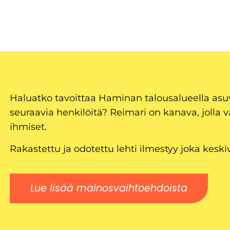
Haluatko tavoittaa Haminan talousalueella as
seuraavia henkilöitä? Reimari on kanava, jolla v
ihmiset.
Rakastettu ja odotettu lehti ilmestyy joka keski
Lue lisää mainosvaihtoehdoista