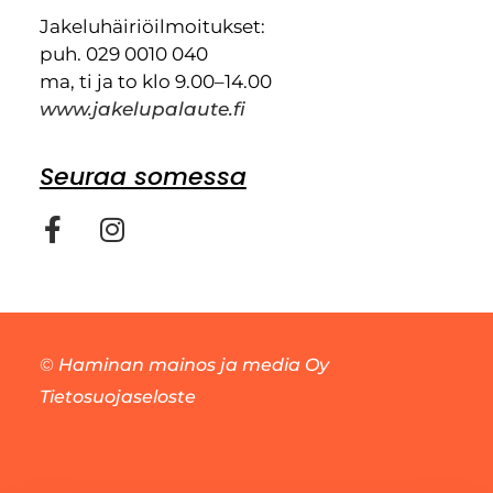
Jakeluhäiriöilmoitukset:
puh. 029 0010 040
ma, ti ja to klo 9.00–14.00
www.jakelupalaute.fi
Seuraa somessa
©
Haminan mainos ja media Oy
Tietosuojaseloste