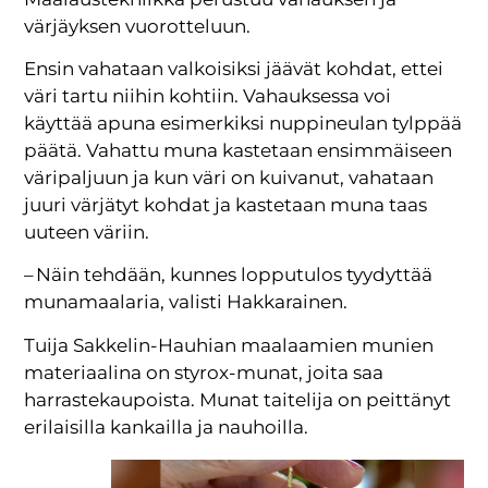
värjäyksen vuorotteluun.
Ensin vahataan valkoisiksi jäävät kohdat, ettei
väri tartu niihin kohtiin. Vahauksessa voi
käyttää apuna esimerkiksi nuppineulan tylppää
päätä. Vahattu muna kastetaan ensimmäiseen
väripaljuun ja kun väri on kuivanut, vahataan
juuri värjätyt kohdat ja kastetaan muna taas
uuteen väriin.
– Näin tehdään, kunnes lopputulos tyydyttää
munamaalaria, valisti Hakkarainen.
Tuija Sakkelin-Hauhian maalaamien munien
materiaalina on styrox-munat, joita saa
harrastekaupoista. Munat taitelija on peittänyt
erilaisilla kankailla ja nauhoilla.