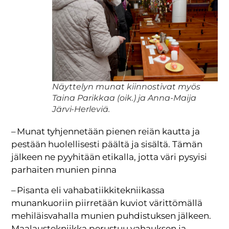
Näyttelyn munat kiinnostivat myös
Taina Parikkaa (oik.) ja Anna-Maija
Järvi-Herleviä.
– Munat tyhjennetään pienen reiän kautta ja
pestään huolellisesti päältä ja sisältä. Tämän
jälkeen ne pyyhitään etikalla, jotta väri pysyisi
parhaiten munien pinna
– Pisanta eli vahabatiikkitekniikassa
munankuoriin piirretään kuviot värittömällä
mehiläisvahalla munien puhdistuksen jälkeen.
Maalaustekniikka perustuu vahauksen ja