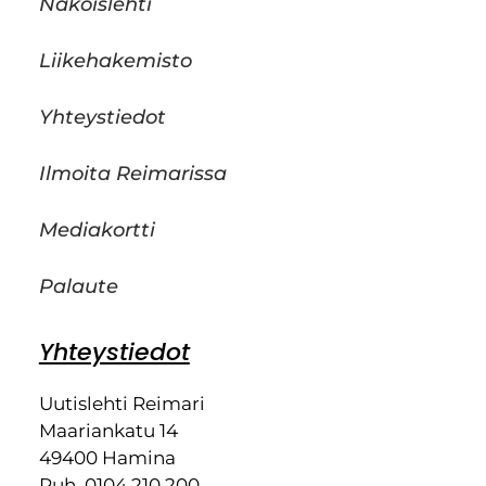
Näköislehti
Liikehakemisto
Yhteystiedot
Ilmoita Reimarissa
Mediakortti
Palaute
Yhteystiedot
Uutislehti Reimari
Maariankatu 14
49400 Hamina
Puh. 0104 210 200