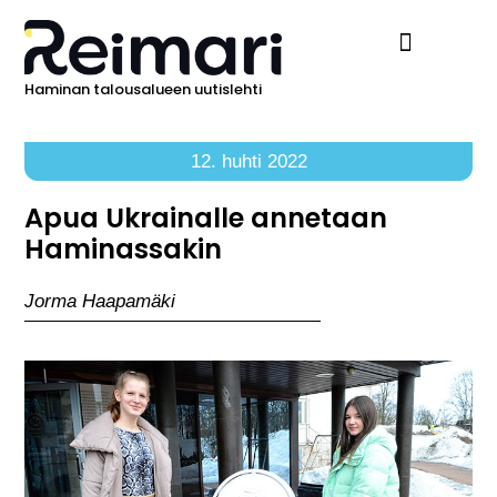
Haminan talousalueen uutislehti
Ilmoita Reimarissa
12. huhti 2022
Apua Ukrainalle annetaan
Haminassakin
Jorma Haapamäki