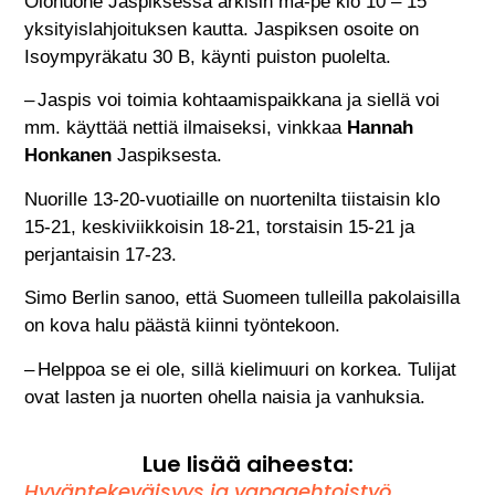
Olohuone Jaspiksessa arkisin ma-pe klo 10 – 15
yksityislahjoituksen kautta. Jaspiksen osoite on
Isoympyräkatu 30 B, käynti puiston puolelta.
– Jaspis voi toimia kohtaamispaikkana ja siellä voi
mm. käyttää nettiä ilmaiseksi, vinkkaa
Hannah
Honkanen
Jaspiksesta.
Nuorille 13-20-vuotiaille on nuortenilta tiistaisin klo
15-21, keskiviikkoisin 18-21, torstaisin 15-21 ja
perjantaisin 17-23.
Simo Berlin sanoo, että Suomeen tulleilla pakolaisilla
on kova halu päästä kiinni työntekoon.
– Helppoa se ei ole, sillä kielimuuri on korkea. Tulijat
ovat lasten ja nuorten ohella naisia ja vanhuksia.
Lue lisää aiheesta:
Hyväntekeväisyys ja vapaaehtoistyö
,