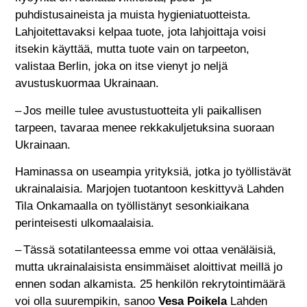
puhdistusaineista ja muista hygieniatuotteista.
Lahjoitettavaksi kelpaa tuote, jota lahjoittaja voisi
itsekin käyttää, mutta tuote vain on tarpeeton,
valistaa Berlin, joka on itse vienyt jo neljä
avustuskuormaa Ukrainaan.
– Jos meille tulee avustustuotteita yli paikallisen
tarpeen, tavaraa menee rekkakuljetuksina suoraan
Ukrainaan.
Haminassa on useampia yrityksiä, jotka jo työllistävät
ukrainalaisia. Marjojen tuotantoon keskittyvä Lahden
Tila Onkamaalla on työllistänyt sesonkiaikana
perinteisesti ulkomaalaisia.
– Tässä sotatilanteessa emme voi ottaa venäläisiä,
mutta ukrainalaisista ensimmäiset aloittivat meillä jo
ennen sodan alkamista. 25 henkilön rekrytointimäärä
voi olla suurempikin, sanoo
Vesa Poikela
Lahden