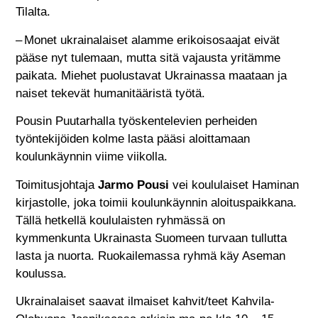
Tilalta.
– Monet ukrainalaiset alamme erikoisosaajat eivät
pääse nyt tulemaan, mutta sitä vajausta yritämme
paikata. Miehet puolustavat Ukrainassa maataan ja
naiset tekevät humanitääristä työtä.
Pousin Puutarhalla työskentelevien perheiden
työntekijöiden kolme lasta pääsi aloittamaan
koulunkäynnin viime viikolla.
Toimitusjohtaja
Jarmo Pousi
vei koululaiset Haminan
kirjastolle, joka toimii koulunkäynnin aloituspaikkana.
Tällä hetkellä koululaisten ryhmässä on
kymmenkunta Ukrainasta Suomeen turvaan tullutta
lasta ja nuorta. Ruokailemassa ryhmä käy Aseman
koulussa.
Ukrainalaiset saavat ilmaiset kahvit/teet Kahvila-