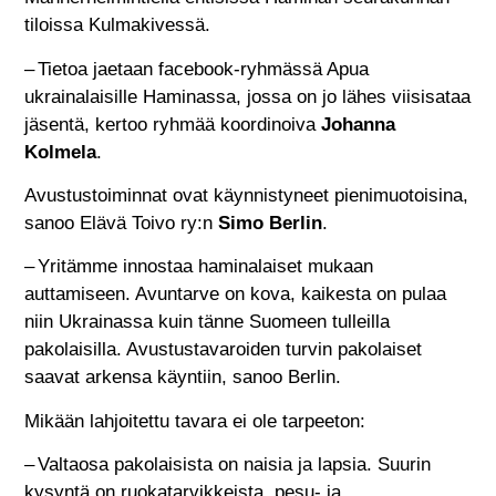
tiloissa Kulmakivessä.
– Tietoa jaetaan facebook-ryhmässä Apua
ukrainalaisille Haminassa, jossa on jo lähes viisisataa
jäsentä, kertoo ryhmää koordinoiva
Johanna
Kolmela
.
Avustustoiminnat ovat käynnistyneet pienimuotoisina,
sanoo Elävä Toivo ry:n
Simo Berlin
.
– Yritämme innostaa haminalaiset mukaan
auttamiseen. Avuntarve on kova, kaikesta on pulaa
niin Ukrainassa kuin tänne Suomeen tulleilla
pakolaisilla. Avustustavaroiden turvin pakolaiset
saavat arkensa käyntiin, sanoo Berlin.
Mikään lahjoitettu tavara ei ole tarpeeton:
– Valtaosa pakolaisista on naisia ja lapsia. Suurin
kysyntä on ruokatarvikkeista, pesu- ja