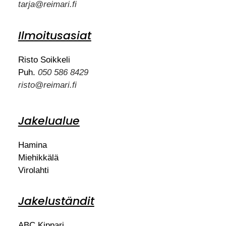
tarja@reimari.fi
Ilmoitusasiat
Risto Soikkeli
Puh.
050 586 8429
risto@reimari.fi
Jakelualue
Hamina
Miehikkälä
Virolahti
Jakeluständit
ABC Kippari