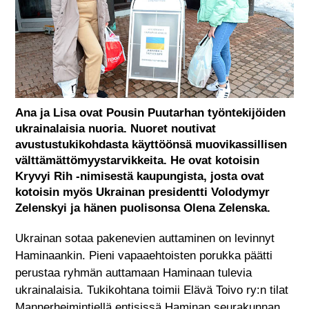
Ana ja Lisa ovat Pousin Puutarhan työntekijöiden
ukrainalaisia nuoria. Nuoret noutivat
avustustukikohdasta käyttöönsä muovikassillisen
välttämättömyystarvikkeita. He ovat kotoisin
Kryvyi Rih -nimisestä kaupungista, josta ovat
kotoisin myös Ukrainan presidentti Volodymyr
Zelenskyi ja hänen puolisonsa Olena Zelenska.
Ukrainan sotaa pakenevien auttaminen on levinnyt
Haminaankin. Pieni vapaaehtoisten porukka päätti
perustaa ryhmän auttamaan Haminaan tulevia
ukrainalaisia. Tukikohtana toimii Elävä Toivo ry:n tilat
Mannerheimintiellä entisissä Haminan seurakunnan