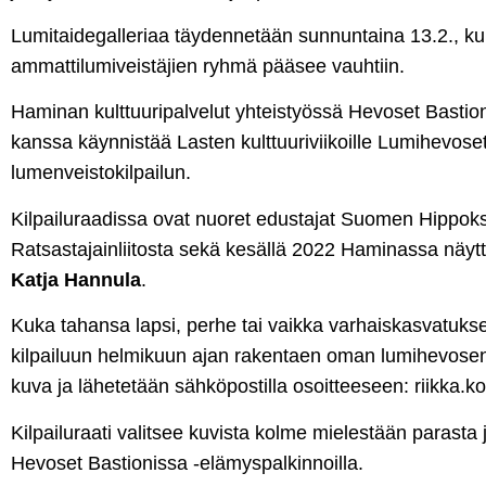
Lumitaidegalleriaa täydennetään sunnuntaina 13.2., ku
ammattilumiveistäjien ryhmä pääsee vauhtiin.
Haminan kulttuuripalvelut yhteistyössä Hevoset Basti
kanssa käynnistää Lasten kulttuuriviikoille Lumihevoset
lumenveistokilpailun.
Kilpailuraadissa ovat nuoret edustajat Suomen Hippok
Ratsastajainliitosta sekä kesällä 2022 Haminassa näytte
Katja Hannula
.
Kuka tahansa lapsi, perhe tai vaikka varhaiskasvatukse
kilpailuun helmikuun ajan rakentaen oman lumihevose
kuva ja lähetetään sähköpostilla osoitteeseen: riikka.
Kilpailuraati valitsee kuvista kolme mielestään parasta j
Hevoset Bastionissa -elämyspalkinnoilla.