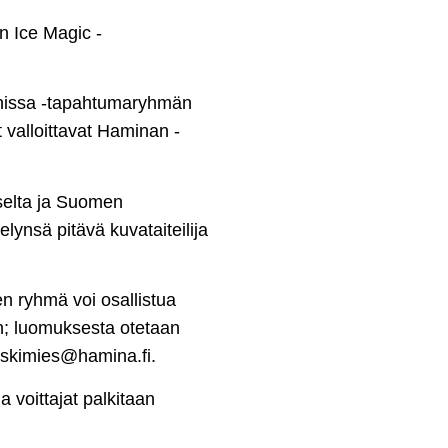
n Ice Magic -
onissa -tapahtumaryhmän
 valloittavat Haminan -
selta ja Suomen
lynsä pitävä kuvataiteilija
n ryhmä voi osallistua
n; luomuksesta otetaan
koskimies@hamina.fi.
a voittajat palkitaan