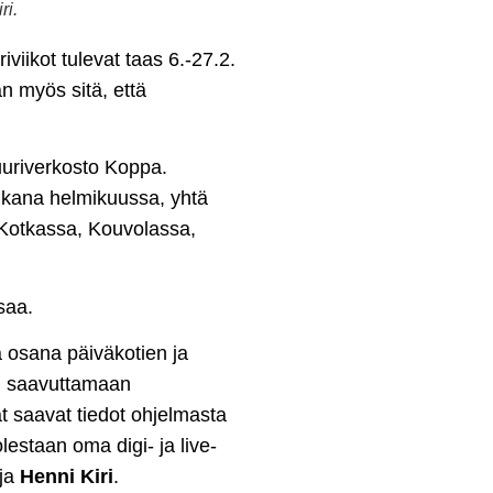
ri.
viikot tulevat taas 6.-27.2.
an myös sitä, että
tuuriverkosto Koppa.
 aikana helmikuussa, yhtä
Kotkassa, Kouvolassa,
saa.
ä osana päiväkotien ja
in saavuttamaan
 saavat tiedot ohjelmasta
lestaan oma digi- ja live-
aja
Henni Kiri
.