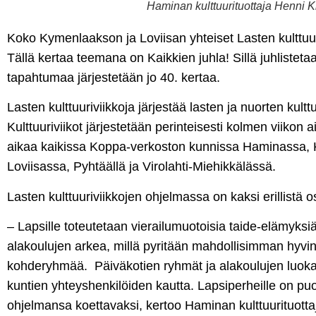
Haminan kulttuurituottaja Henni Ki
Koko Kymenlaakson ja Loviisan yhteiset Lasten kulttuuri
Tällä kertaa teemana on Kaikkien juhla! Sillä juhlisteta
tapahtumaa järjestetään jo 40. kertaa.
Lasten kulttuuriviikkoja järjestää lasten ja nuorten kult
Kulttuuriviikot järjestetään perinteisesti kolmen viikon
aikaa kaikissa Koppa-verkoston kunnissa Haminassa, 
Loviisassa, Pyhtäällä ja Virolahti-Miehikkälässä.
Lasten kulttuuriviikkojen ohjelmassa on kaksi erillistä o
– Lapsille toteutetaan vierailumuotoisia taide-elämyksi
alakoulujen arkea, millä pyritään mahdollisimman hyv
kohderyhmää. Päiväkotien ryhmät ja alakoulujen luokat
kuntien yhteyshenkilöiden kautta. Lapsiperheille on puo
ohjelmansa koettavaksi, kertoo Haminan kulttuurituott