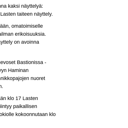
na kaksi näyttelyä:
Lasten taiteen näyttely.
sään, omatoimiselle
ilman erikoisuuksia.
äyttely on avoinna
 Hevoset Bastionissa -
lyyn Haminan
nikkopajojen nuoret
n.
ään klo 17 Lasten
iintyy paikallisen
uokiolle kokoonnutaan klo