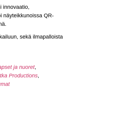
 innovaatio,
pi näyteikkunoissa QR-
nä.
kailuun, sekä ilmapalloista
apset ja nuoret
,
ka Productions
,
umat