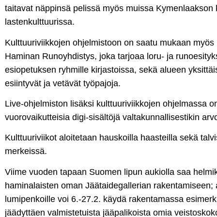
taitavat näppinsä pelissä myös muissa Kymenlaakson 
lastenkulttuurissa.
Kulttuuriviikkojen ohjelmistoon on saatu mukaan myös pa
Haminan Runoyhdistys, joka tarjoaa loru- ja runoesity
esiopetuksen ryhmille kirjastoissa, sekä alueen yksittäisiä
esiintyvät ja vetävät työpajoja.
Live-ohjelmiston lisäksi kulttuuriviikkojen ohjelmassa on
vuorovaikutteisia digi-sisältöjä valtakunnallisestikin arvos
Kulttuuriviikot aloitetaan hauskoilla haasteilla sekä tal
merkeissä.
Viime vuoden tapaan Suomen lipun aukiolla saa helmik
haminalaisten oman Jäätaidegallerian rakentamiseen; a
lumipenkoille voi 6.-27.2. käydä rakentamassa esimerkik
jäädyttäen valmistetuista jääpalikoista omia veistosko