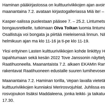
Haminan pääkirjastossa on kulttuuriviikkojen ajan avoin
maanantaina 7.2. avataan kirjastogalleriassa Miä ite! – 
Kasper-salissa puolestaan pääsee 7. – 25.2. Lintumet
bongausretkelle, tutkimaan
Oiva Toikan
luomia lintuma
Osallistuja voi bongata ja piirtää mieleisensä linnun. N
helmikuun ajan ma klo 11-16 ja ti-pe klo 11-19.
Yksi erityinen Lasten kulttuuriviikkojen kohde linkittyy
tapahtumaan sekä kesän 2022 Tove Janssonin näytte
Raatihuoneella. Maanantaista 7.2. alkaen EKAMIn Ran
rakentavat Raatihuoneen edustalle suuren lumihevose
Maanantaina 7.2. Haminan torilla, Vepan lavalla vietet
kulttuuriviikkojen kunniaksi Merirosvojuhlat. Juhlissa es
rosvojoukon lisäksi Maddaleena, jonka leikki- ja taikat
17.30.