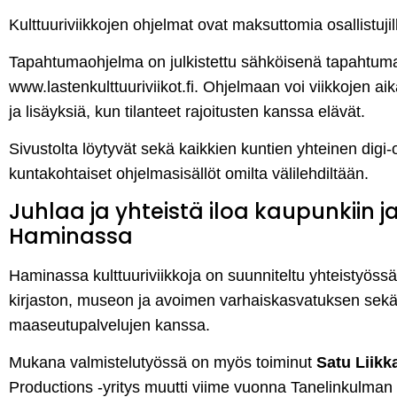
Kulttuuriviikkojen ohjelmat ovat maksuttomia osallistujil
Tapahtumaohjelma on julkistettu sähköisenä tapahtuman
www.lastenkulttuuriviikot.fi. Ohjelmaan voi viikkojen aika
ja lisäyksiä, kun tilanteet rajoitusten kanssa elävät.
Sivustolta löytyvät sekä kaikkien kuntien yhteinen digi-o
kuntakohtaiset ohjelmasisällöt omilta välilehdiltään.
Juhlaa ja yhteistä iloa kaupunkiin ja 
Haminassa
Haminassa kulttuuriviikkoja on suunniteltu yhteistyössä 
kirjaston, museon ja avoimen varhaiskasvatuksen sekä l
maaseutupalvelujen kanssa.
Mukana valmistelutyössä on myös toiminut
Satu Liikk
Productions -yritys muutti viime vuonna Tanelinkulman