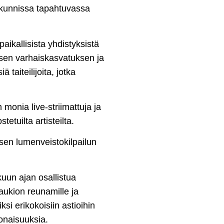
kunnissa tapahtuvassa
ikallisista yhdistyksistä
ksen varhaiskasvatuksen ja
 taiteilijoita, jotka
 monia live-striimattuja ja
tetuilta artisteilta.
visen lumenveistokilpailun
uun ajan osallistua
ukion reunamille ja
si erikokoisiin astioihin
konaisuuksia.