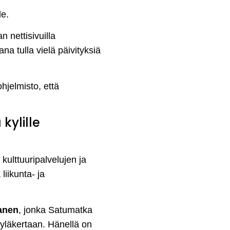
le.
 nettisivuilla
na tulla vielä päivityksiä
hjelmisto, että
kylille
kulttuuripalvelujen ja
iikunta- ja
anen
, jonka Satumatka
 yläkertaan. Hänellä on