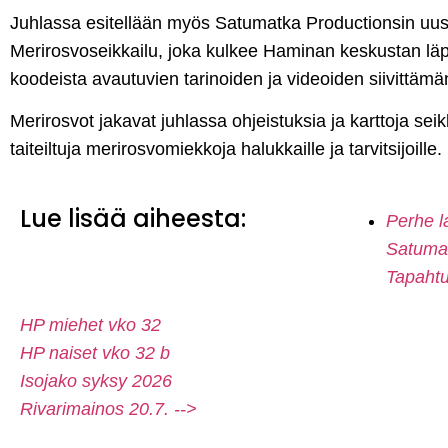
Juhlassa esitellään myös Satumatka Productionsin uusi
Merirosvoseikkailu, joka kulkee Haminan keskustan lä
koodeista avautuvien tarinoiden ja videoiden siivittämä
Merirosvot jakavat juhlassa ohjeistuksia ja karttoja seik
taiteiltuja merirosvomiekkoja halukkaille ja tarvitsijoille.
Lue lisää aiheesta:
Perhe l
Satumat
Tapaht
HP miehet vko 32
HP naiset vko 32 b
Isojako syksy 2026
Rivarimainos 20.7. -->