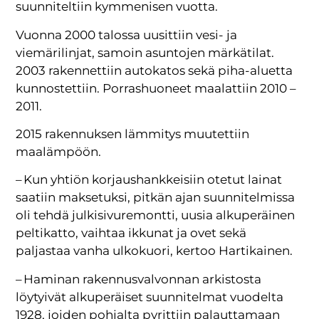
suunniteltiin kymmenisen vuotta.
Vuonna 2000 talossa uusittiin vesi- ja
viemärilinjat, samoin asuntojen märkätilat.
2003 rakennettiin autokatos sekä piha-aluetta
kunnostettiin. Porrashuoneet maalattiin 2010 –
2011.
2015 rakennuksen lämmitys muutettiin
maalämpöön.
– Kun yhtiön korjaushankkeisiin otetut lainat
saatiin maksetuksi, pitkän ajan suunnitelmissa
oli tehdä julkisivuremontti, uusia alkuperäinen
peltikatto, vaihtaa ikkunat ja ovet sekä
paljastaa vanha ulkokuori, kertoo Hartikainen.
– Haminan rakennusvalvonnan arkistosta
löytyivät alkuperäiset suunnitelmat vuodelta
1928, joiden pohjalta pyrittiin palauttamaan