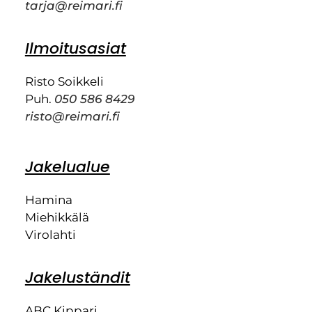
tarja@reimari.fi
Ilmoitusasiat
Risto Soikkeli
Puh.
050 586 8429
risto@reimari.fi
Jakelualue
Hamina
Miehikkälä
Virolahti
Jakeluständit
ABC Kippari