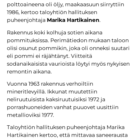
polttoaineena oli öljy, maakaasuun siirryttiin
1986, kertoo taloyhtiön hallituksen
puheenjohtaja
Marika Hartikainen
.
Rakennus koki kolhuja sotien aikana
pommituksissa. Perimätiedon mukaan taloon
olisi osunut pommikin, joka oli onneksi suutari
eli pommi ei räjähtänyt. Viitteitä
sodanaikaisista vaurioista löytyi myös nykyisen
remontin aikana.
Vuonna 1963 rakennus verhoiltiin
mineritlevyillä. Ikkunat muutettiin
neliruutuisista kaksiruutuisiksi 1972 ja
porrashuoneiden vanhat puuovet uusittiin
metalli­oviksi 1977.
Taloyhtiön hallituksen puheenjohtaja Marika
Hartikainen kertoo, että mittavaa saneerausta