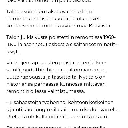
joka vastasi remontin pääurakasta..
Talon asuntojen takat ovat edelleen
toimintakuntoisia. Ikkunat ja ulko-ovet
kohteeseen toimitti Lasivuorimaa Kotkasta.
Talon julkisivusta poistettiin remontissa 1960-
luvulla asennetut asbestia sisältäneet minerit-
levyt.
Vanhojen rappausten poistamisen jälkeen
seiniä jouduttiin hieman oikomaan ennen
uutta rappausta ja tasoitteita. Nyt talo on
historiansa parhaassa kunnossa mittavan
remontin ollessa valmistumassa.
– Lisähaasteita työhön toi kohteen keskeinen
sijainti kaupungin vilkkaimman kadun varrella.
Uteliaita ohikulkijoita riitti aamusta iltaan.
Rakennus on muuntunut vuosien varrella.