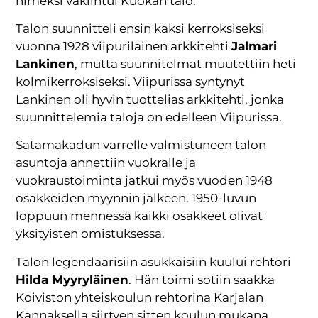
nimeksi vakiintui Kuokan talo.
Talon suunnitteli ensin kaksi kerroksiseksi
vuonna 1928 viipurilainen arkkitehti
Jalmari
Lankinen
, mutta suunnitelmat muutettiin heti
kolmikerroksiseksi. Viipurissa syntynyt
Lankinen oli hyvin tuottelias arkkitehti, jonka
suunnittelemia taloja on edelleen Viipurissa.
Satamakadun varrelle valmistuneen talon
asuntoja annettiin vuokralle ja
vuokraustoiminta jatkui myös vuoden 1948
osakkeiden myynnin jälkeen. 1950-luvun
loppuun mennessä kaikki osakkeet olivat
yksityisten omistuksessa.
Talon legendaarisiin asukkaisiin kuului rehtori
Hilda Myyryläinen
. Hän toimi sotiin saakka
Koiviston yhteiskoulun rehtorina Karjalan
Kannaksella siirtyen sitten koulun mukana