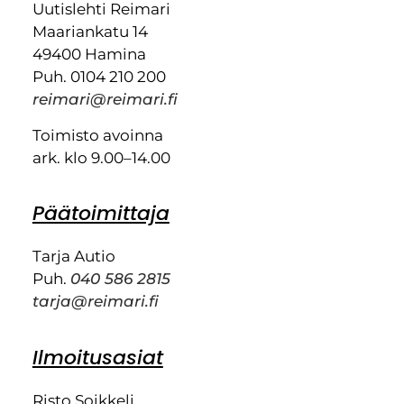
Uutislehti Reimari
Maariankatu 14
49400 Hamina
Puh. 0104 210 200
reimari@reimari.fi
Toimisto avoinna
ark. klo 9.00–14.00
Päätoimittaja
Tarja Autio
Puh.
040 586 2815
tarja@reimari.fi
Ilmoitusasiat
Risto Soikkeli