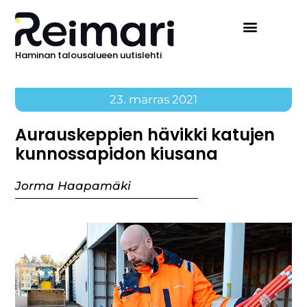
Haminan talousalueen uutislehti
23. marras 2021
Aurauskeppien hävikki katujen
kunnossapidon kiusana
Jorma Haapamäki