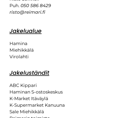
Puh.
050 586 8429
risto@reimari.fi
Jakelualue
Hamina
Miehikkälä
Virolahti
Jakeluständit
ABC Kippari
Haminan S-ostoskeskus
K-Market Itäväylä
K-Supermarket Kanuuna
Sale Miehikkälä