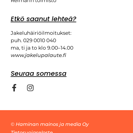
Reimarin toimisto
Etkö saanut lehteä?
Jakeluhäiriöilmoitukset:
puh. 029 0010 040
ma, ti ja to klo 9.00–14.00
www.jakelupalaute.fi
Seuraa somessa
©
Haminan mainos ja media Oy
Tietosuojaseloste