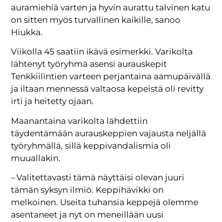
auramiehiä varten ja hyvin aurattu talvinen katu
on sitten myös turvallinen kaikille, sanoo
Hiukka.
Viikolla 45 saatiin ikävä esimerkki. Varikolta
lähtenyt työryhmä asensi aurauskepit
Tenkkiilintien varteen perjantaina aamupäivällä
ja iltaan mennessä valtaosa kepeistä oli revitty
irti ja heitetty ojaan.
Maanantaina varikolta lähdettiin
täydentämään aurauskeppien vajausta neljällä
työryhmällä, sillä keppivandalismia oli
muuallakin.
– Valitettavasti tämä näyttäisi olevan juuri
tämän syksyn ilmiö. Keppihävikki on
melkoinen. Useita tuhansia keppejä olemme
asentaneet ja nyt on meneillään uusi