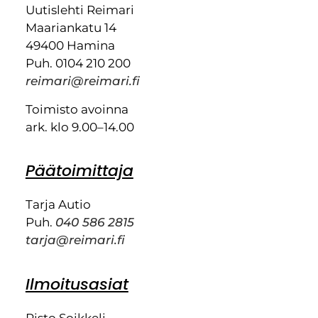
Uutislehti Reimari
Maariankatu 14
49400 Hamina
Puh. 0104 210 200
reimari@reimari.fi
Toimisto avoinna
ark. klo 9.00–14.00
Päätoimittaja
Tarja Autio
Puh.
040 586 2815
tarja@reimari.fi
Ilmoitusasiat
Risto Soikkeli