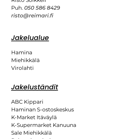
Puh.
050 586 8429
risto@reimari.fi
Jakelualue
Hamina
Miehikkälä
Virolahti
Jakeluständit
ABC Kippari
Haminan S-ostoskeskus
K-Market Itäväylä
K-Supermarket Kanuuna
Sale Miehikkälä