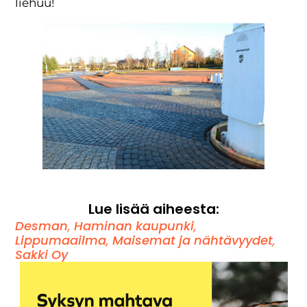
liehuu!
Lue lisää aiheesta:
Desman
,
Haminan kaupunki
,
Lippumaailma
,
Maisemat ja nähtävyydet
,
Sakki Oy