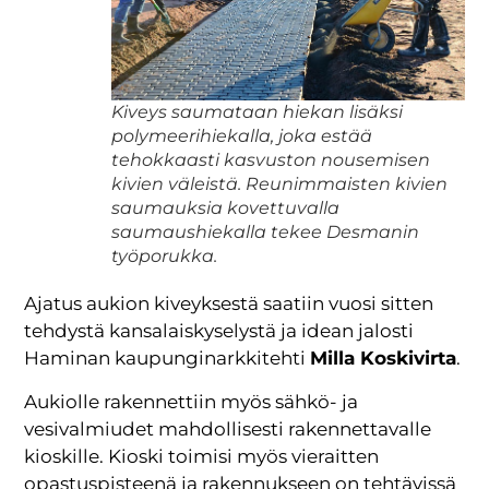
Kiveys saumataan hiekan lisäksi
polymeerihiekalla, joka estää
tehokkaasti kasvuston nousemisen
kivien väleistä. Reunimmaisten kivien
saumauksia kovettuvalla
saumaushiekalla tekee Desmanin
työporukka.
Ajatus aukion kiveyksestä saatiin vuosi sitten
tehdystä kansalaiskyselystä ja idean jalosti
Haminan kaupunginarkkitehti
Milla Koskivirta
.
Aukiolle rakennettiin myös sähkö- ja
vesivalmiudet mahdollisesti rakennettavalle
kioskille. Kioski toimisi myös vieraitten
opastuspisteenä ja rakennukseen on tehtävissä