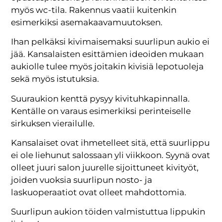
myös wc-tila. Rakennus vaatii kuitenkin
esimerkiksi asemakaavamuutoksen.
Ihan pelkäksi kivimaisemaksi suurlipun aukio ei
jää. Kansalaisten esittämien ideoiden mukaan
aukiolle tulee myös joitakin kivisiä lepotuoleja
sekä myös istutuksia.
Suuraukion kenttä pysyy kivituhkapinnalla.
Kentälle on varaus esimerkiksi perinteiselle
sirkuksen vierailulle.
Kansalaiset ovat ihmetelleet sitä, että suurlippu
ei ole liehunut salossaan yli viikkoon. Syynä ovat
olleet juuri salon juurelle sijoittuneet kivityöt,
joiden vuoksia suurlipun nosto- ja
laskuoperaatiot ovat olleet mahdottomia.
Suurlipun aukion töiden valmistuttua lippukin