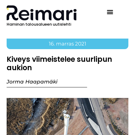
Haminan talousalueen uutislehti
16. marras 2021
Kiveys viimeistelee suurlipun
aukion
Jorma Haapamäki