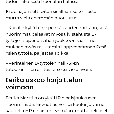
todennäköisesti Ruonalan hallissa.
16 pelaajan setti pitää sisällään kokemusta
mutta vielä enemmän nuoruutta:
– Kaikille kyllä tulee pelejä kauden mittaan, sillä
nuorimmat pelaavat myös tiivistahtista B-
tyttöjen superia, siihen joukkoon saamme
mukaan myös muutamia Lappeenrannan Pesä
Ysien tyttöjä, paljastaa Toikka.
– Perinteinen B-tyttöjen halli-SM:n
toteutuminen on toistaiseksi vielä avoin.
Eerika uskoo harjoittelun
voimaan
Eerika Marttila on yksi HP:n naisjoukkueen
nuorimmista. 16-vuotias Eerika kuului jo viime
kaudella HP:n naisten ryhmään, mutta pelilliset