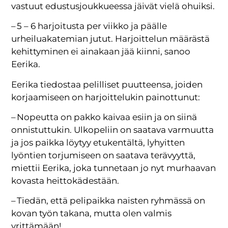
vastuut edustusjoukkueessa jäivät vielä ohuiksi.
– 5 – 6 harjoitusta per viikko ja päälle
urheiluakatemian jutut. Harjoittelun määrästä
kehittyminen ei ainakaan jää kiinni, sanoo
Eerika.
Eerika tiedostaa pelilliset puutteensa, joiden
korjaamiseen on harjoittelukin painottunut:
– Nopeutta on pakko kaivaa esiin ja on siinä
onnistuttukin. Ulkopeliin on saatava varmuutta
ja jos paikka löytyy etukentältä, lyhyitten
lyöntien torjumiseen on saatava terävyyttä,
miettii Eerika, joka tunnetaan jo nyt murhaavan
kovasta heittokädestään.
– Tiedän, että pelipaikka naisten ryhmässä on
kovan työn takana, mutta olen valmis
yrittämään!