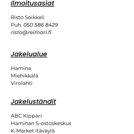
Ilmoitusasiat
Risto Soikkeli
Puh.
050 586 8429
risto@reimari.fi
Jakelualue
Hamina
Miehikkälä
Virolahti
Jakeluständit
ABC Kippari
Haminan S-ostoskeskus
K-Market Itäväylä