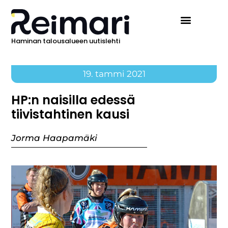
Haminan talousalueen uutislehti
19. tammi 2021
HP:n naisilla edessä
tiivistahtinen kausi
Jorma Haapamäki