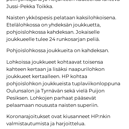
Jussi-Pekka Toikka.
Naisten ykköspesis pelataan kaksilohkoisena.
Etelälohkossa on yhdeksän joukkuetta,
pohjoislohkossa kahdeksan. Jokaiselle
joukkueelle tulee 24 runkosarjan peliä.
Pohjoislohkossa joukkueita on kahdeksan.
Lohkoissa joukkueet kohtaavat toisensa
kahteen kertaan ja lisäksi naapurilohkon
joukkueet kertaalleen. HP kohtaa
pohjoislohkon joukkueista tuplaviikonloppuna
Oulunsalon ja Tyrnävän sekä vielä Puijon
Pesiksen. Lohkojen parhaat pääsevät
pelaamaan noususta naisten superiin.
Koronarajoitukset ovat kiusanneet HP:nkin
valmistautumista ja harjoittelua.