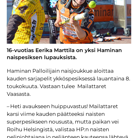
16-vuotias Eerika Marttila on yksi Haminan
naispesiksen lupauksista.
Haminan Palloilijain naisjoukkue aloittaa
kauden sarjapelit ykköspesiksessä lauantaina 8.
toukokuuta. Vastaan tulee Mailattaret
Vaasasta.
– Heti avaukseen huippuvastus! Mailattaret
karsi viime kauden päätteeksi naisten
superpesikseen noususta, mutta paikan vei
Roihu Helsingistä, valistaa HP:n naisten
pelinjohtajana jo neljänteen kauteensa lähtevä