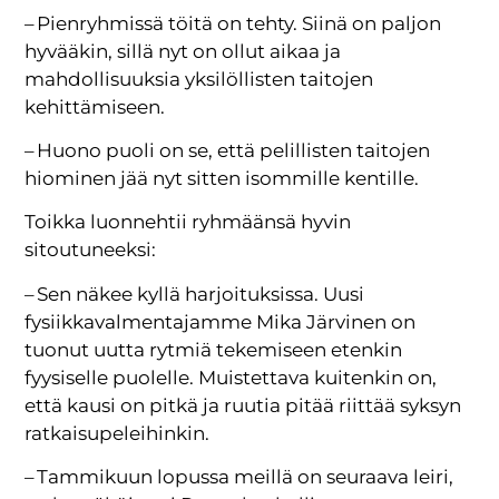
– Pienryhmissä töitä on tehty. Siinä on paljon
hyvääkin, sillä nyt on ollut aikaa ja
mahdollisuuksia yksilöllisten taitojen
kehittämiseen.
– Huono puoli on se, että pelillisten taitojen
hiominen jää nyt sitten isommille kentille.
Toikka luonnehtii ryhmäänsä hyvin
sitoutuneeksi:
– Sen näkee kyllä harjoituksissa. Uusi
fysiikkavalmentajamme Mika Järvinen on
tuonut uutta rytmiä tekemiseen etenkin
fyysiselle puolelle. Muistettava kuitenkin on,
että kausi on pitkä ja ruutia pitää riittää syksyn
ratkaisupeleihinkin.
– Tammikuun lopussa meillä on seuraava leiri,