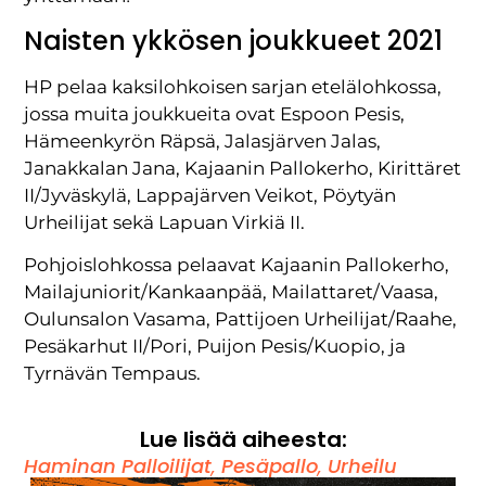
Naisten ykkösen joukkueet 2021
HP pelaa kaksilohkoisen sarjan etelälohkossa,
jossa muita joukkueita ovat Espoon Pesis,
Hämeenkyrön Räpsä, Jalasjärven Jalas,
Janakkalan Jana, Kajaanin Pallokerho, Kirittäret
II/Jyväskylä, Lappajärven Veikot, Pöytyän
Urheilijat sekä Lapuan Virkiä II.
Pohjoislohkossa pelaavat Kajaanin Pallokerho,
Mailajuniorit/Kankaanpää, Mailattaret/Vaasa,
Oulunsalon Vasama, Pattijoen Urheilijat/Raahe,
Pesäkarhut II/Pori, Puijon Pesis/Kuopio, ja
Tyrnävän Tempaus.
Lue lisää aiheesta:
Haminan Palloilijat
,
Pesäpallo
,
Urheilu