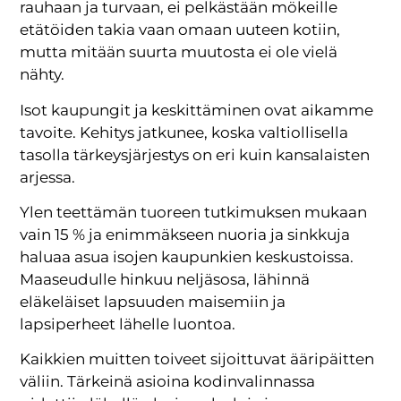
rauhaan ja turvaan, ei pelkästään mökeille
etätöiden takia vaan omaan uuteen kotiin,
mutta mitään suurta muutosta ei ole vielä
nähty.
Isot kaupungit ja keskittäminen ovat aikamme
tavoite. Kehitys jatkunee, koska valtiollisella
tasolla tärkeysjärjestys on eri kuin kansalaisten
arjessa.
Ylen teettämän tuoreen tutkimuksen mukaan
vain 15 % ja enimmäkseen nuoria ja sinkkuja
haluaa asua isojen kaupunkien keskustoissa.
Maaseudulle hinkuu neljäsosa, lähinnä
eläkeläiset lapsuuden maisemiin ja
lapsiperheet lähelle luontoa.
Kaikkien muitten toiveet sijoittuvat ääripäitten
väliin. Tärkeinä asioina kodinvalinnassa