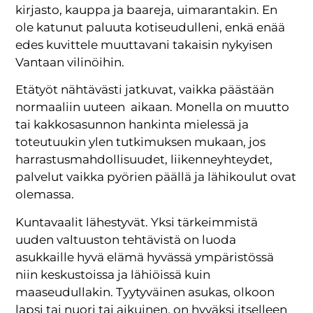
kirjasto, kauppa ja baareja, uimarantakin. En
ole katunut paluuta kotiseudulleni, enkä enää
edes kuvittele muuttavani takaisin nykyisen
Vantaan vilinöihin.
Etätyöt nähtävästi jatkuvat, vaikka päästään
normaaliin uuteen aikaan. Monella on muutto
tai kakkosasunnon hankinta mielessä ja
toteutuukin ylen tutkimuksen mukaan, jos
harrastusmahdollisuudet, liikenneyhteydet,
palvelut vaikka pyörien päällä ja lähikoulut ovat
olemassa.
Kuntavaalit lähestyvät. Yksi tärkeimmistä
uuden valtuuston tehtävistä on luoda
asukkaille hyvä elämä hyvässä ympäristössä
niin keskustoissa ja lähiöissä kuin
maaseudullakin. Tyytyväinen asukas, olkoon
lapsi tai nuori tai aikuinen, on hyväksi itselleen