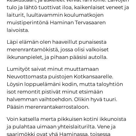
tulo ja lähtö tuottivat iloa, kaikenlaiset veneet ja
laiturit, luultavammin koulumatkojen
muistiperintönä Haminan Tervasaaren
laivoista.
Läpi elämän olen haaveillut punaisesta
merenrantamökistä, jossa olisi valkoiset
ikkunanpielet, ja pihaan pääsisi autolla.
Lumityöt saivat minut muuttamaan
Neuvottomasta puistojen Kotkansaarelle.
Löysin loppuelämäni kodin, mutta taloyhtiön
isot remontit pistivät minut etsimään
halvemman vaihtoehdon. Olikin hyvä tuuri.
Pääsin merenrantakerrostaloon.
Voin katsella merta pikkuisen kotini ikkunoista
ja pulahtaa uimaan yhteislaiturilta. Vene ja
saarimökki ovat yhä Haminassa, toisessa