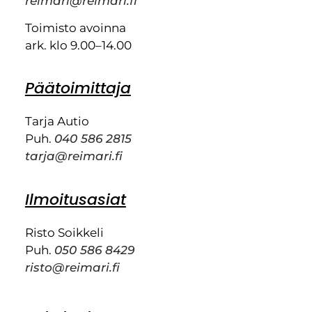
reimari@reimari.fi
Toimisto avoinna
ark. klo 9.00–14.00
Päätoimittaja
Tarja Autio
Puh.
040 586 2815
tarja@reimari.fi
Ilmoitusasiat
Risto Soikkeli
Puh.
050 586 8429
risto@reimari.fi