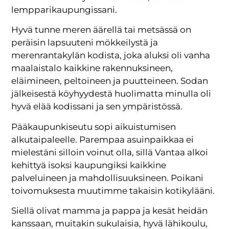
lempparikaupungissani.
Hyvä tunne meren äärellä tai metsässä on
peräisin lapsuuteni mökkeilystä ja
merenrantakylän kodista, joka aluksi oli vanha
maalaistalo kaikkine rakennuksineen,
eläimineen, peltoineen ja puutteineen. Sodan
jälkeisestä köyhyydestä huolimatta minulla oli
hyvä elää kodissani ja sen ympäristössä.
Pääkaupunkiseutu sopi aikuistumisen
alkutaipaleelle. Parempaa asuinpaikkaa ei
mielestäni silloin voinut olla, sillä Vantaa alkoi
kehittyä isoksi kaupungiksi kaikkine
palveluineen ja mahdollisuuksineen. Poikani
toivomuksesta muutimme takaisin kotikylääni.
Siellä olivat mamma ja pappa ja kesät heidän
kanssaan, muitakin sukulaisia, hyvä lähikoulu,