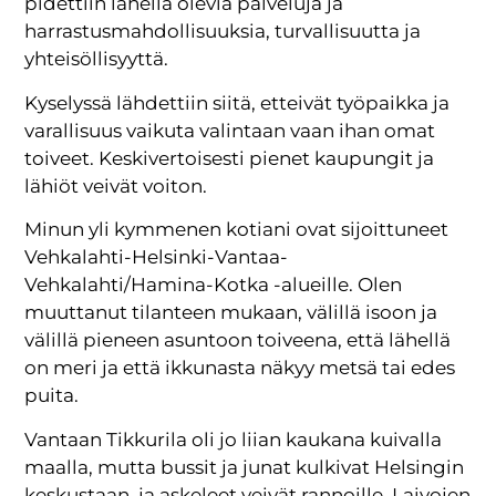
pidettiin lähellä olevia palveluja ja
harrastusmahdollisuuksia, turvallisuutta ja
yhteisöllisyyttä.
Kyselyssä lähdettiin siitä, etteivät työpaikka ja
varallisuus vaikuta valintaan vaan ihan omat
toiveet. Keskivertoisesti pienet kaupungit ja
lähiöt veivät voiton.
Minun yli kymmenen kotiani ovat sijoittuneet
Vehkalahti-Helsinki-Vantaa-
Vehkalahti/Hamina-Kotka -alueille. Olen
muuttanut tilanteen mukaan, välillä isoon ja
välillä pieneen asuntoon toiveena, että lähellä
on meri ja että ikkunasta näkyy metsä tai edes
puita.
Vantaan Tikkurila oli jo liian kaukana kuivalla
maalla, mutta bussit ja junat kulkivat Helsingin
keskustaan, ja askeleet veivät rannoille. Laivojen