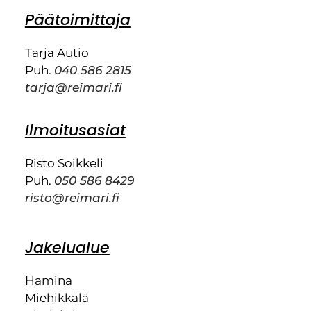
Päätoimittaja
Tarja Autio
Puh.
040 586 2815
tarja@reimari.fi
Ilmoitusasiat
Risto Soikkeli
Puh.
050 586 8429
risto@reimari.fi
Jakelualue
Hamina
Miehikkälä