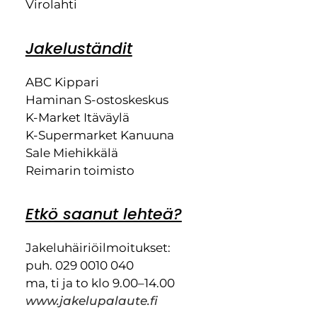
Virolahti
Jakeluständit
ABC Kippari
Haminan S-ostoskeskus
K-Market Itäväylä
K-Supermarket Kanuuna
Sale Miehikkälä
Reimarin toimisto
Etkö saanut lehteä?
Jakeluhäiriöilmoitukset:
puh. 029 0010 040
ma, ti ja to klo 9.00–14.00
www.jakelupalaute.fi