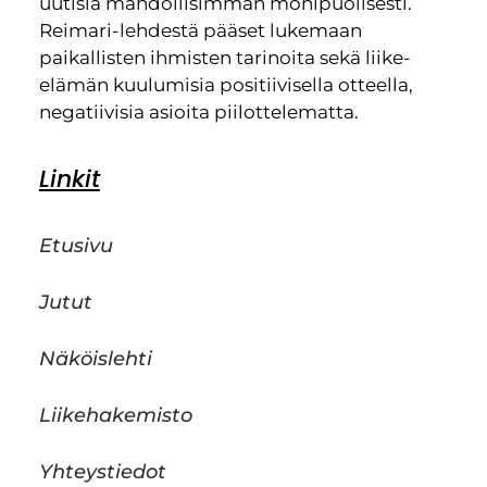
uutisia mahdollisimman monipuolisesti.
Reimari-lehdestä pääset lukemaan
paikallisten ihmisten tarinoita sekä liike-
elämän kuulumisia positiivisella otteella,
negatiivisia asioita piilottelematta.
Linkit
Etusivu
Jutut
Näköislehti
Liikehakemisto
Yhteystiedot