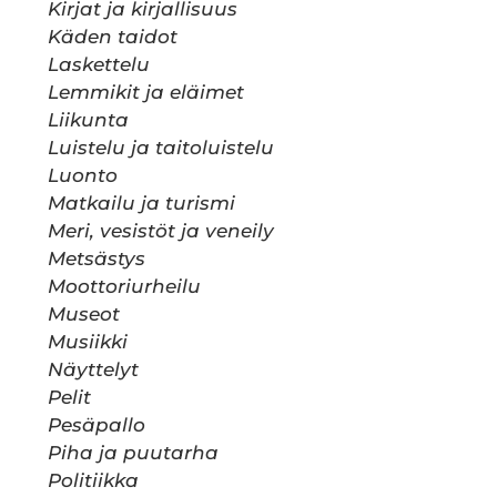
Kirjat ja kirjallisuus
Käden taidot
Laskettelu
Lemmikit ja eläimet
Liikunta
Luistelu ja taitoluistelu
Luonto
Matkailu ja turismi
Meri, vesistöt ja veneily
Metsästys
Moottoriurheilu
Museot
Musiikki
Näyttelyt
Pelit
Pesäpallo
Piha ja puutarha
Politiikka