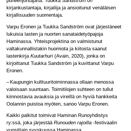
puheenjohtajana. Tuukka Sandström on
kirjankustantaja, kirjailija ja ansioitunut venäläisen
kirjallisuuden suomentaja.
Varpu Eronen ja Tuukka Sandström ovat järjestäneet
lukuisia lasten ja nuorten sanataidetyöpajoja
Haminassa. Yhteisprojektina on valmistunut
valtakunnallistakin huomiota ja kiitosta saanut
lastenkirja
Kuutarhuri
(Avain, 2020), jonka on
kirjoittanut Tuukka Sandström ja kuvittanut Varpu
Eronen.
– Kaupungin kulttuuritoiminnassa ollaan menossa
valoisaan suuntaan. Toimitilojen suhteen on tullut
kiinnostavia avauksia ja vireillä on hyviä hankkeita
Oolannin puistoa myöten, sanoo Varpu Eronen.
Kaikki palkitut toimivat Haminan Runoyhdistys
ry:ssä, joka järjestää
Runouden rajoilla
-festivaalin
vuosittain syyskuussa Haminassa.