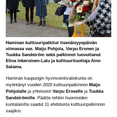
Haminan kulttuuripalkitut itsenäisyyspäivän
viimassa vas. Maiju Pohjola, Varpu Eronen ja
Tuukka Sandström sekä palkinnot luovuttanut
Elina Inkeroinen-Lalu ja kulttuurituottaja Aino
Satama.
Haminan kaupungin hyvinvointivaliokunta on
myöntänyt vuoden 2020 kulttuuripalkinnon
Maiju
Pohjolalle
ja yhteisesti
Varpu Eroselle
ja
Tuukka
Sandströmille
. Päätös tehtiin huomioiden
kuntalaisilta saadut 11 ehdotusta kulttuuripalkinnon
saajiksi.