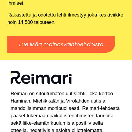
ihmiset.
Rakastettu ja odotettu lehti ilmestyy joka keskiviikko
noin 14 500 talouteen.
Lue lisää mainosvaihtoehdoista
Reimari on sitoutumaton uutislehti, joka kertoo
Haminan, Miehikkälän ja Virolahden uutisia
mahdollisimman monipuolisesti. Reimari-lehdestä
pääset lukemaan paikallisten ihmisten tarinoita
sekä liike-elämän kuulumisia positiivisella
otteella, negatiivisia asioita piilottelematta.