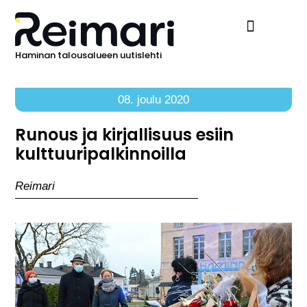
Haminan talousalueen uutislehti
Ilmoita Reimarissa
08. joulu 2020
Runous ja kirjallisuus esiin
kulttuuripalkinnoilla
Reimari