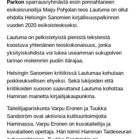
Parkon
sparrausryhmästä esiin ponnahtaneen
esikoisrunoilija Maiju Pohjolan teos
Lautuma
on ollut
ehdolla Helsingin Sanomien kirjallisuuspalkinnon
vuoden 2020 esikoisteokseksi.
Lautuma
on pelkistetyistä pienistä teksteistä
koostuva yhtenäinen teoskokonaisuus, jonka
yksityiskohdista voi lukea useamman sukupolven
tarinan molemmin puolin itärajaa.
Helsingin Sanomien kritiikissä Lautumaa kehutaan
poikkeuksellisen ehyeksi. Sekä lukijoiden että
kriitikoiden suosion saavuttanut
Lautuma
kohottaa
Haminan mainetta kirjailijakaupunkina.
Taiteilijapariskunta Varpu Eronen ja Tuukka
Sandström ovat aktiivisia kulttuuritoimijoita
Haminassa. Varpu Eronen on kuvataiteilija ja
kuvataiteen opettaja. Hän toimii Haminan Taideseuran