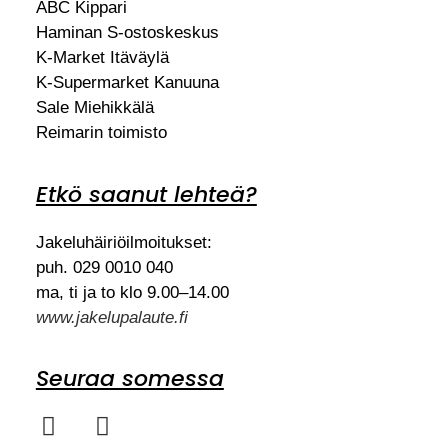
ABC Kippari
Haminan S-ostoskeskus
K-Market Itäväylä
K-Supermarket Kanuuna
Sale Miehikkälä
Reimarin toimisto
Etkö saanut lehteä?
Jakeluhäiriöilmoitukset:
puh. 029 0010 040
ma, ti ja to klo 9.00–14.00
www.jakelupalaute.fi
Seuraa somessa