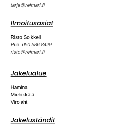
tarja@reimari.fi
Ilmoitusasiat
Risto Soikkeli
Puh.
050 586 8429
risto@reimari.fi
Jakelualue
Hamina
Miehikkälä
Virolahti
Jakeluständit