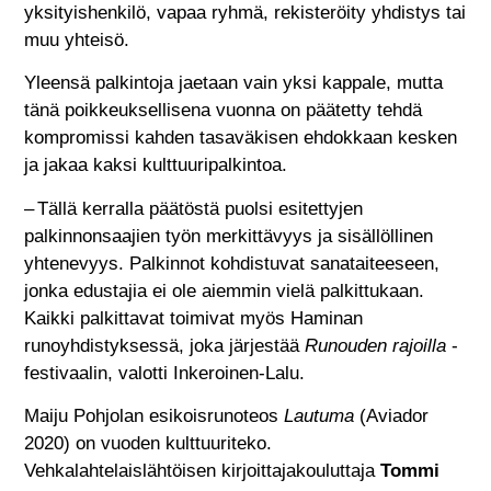
yksityishenkilö, vapaa ryhmä, rekisteröity yhdistys tai
muu yhteisö.
Yleensä palkintoja jaetaan vain yksi kappale, mutta
tänä poikkeuksellisena vuonna on päätetty tehdä
kompromissi kahden tasaväkisen ehdokkaan kesken
ja jakaa kaksi kulttuuripalkintoa.
– Tällä kerralla päätöstä puolsi esitettyjen
palkinnonsaajien työn merkittävyys ja sisällöllinen
yhtenevyys. Palkinnot kohdistuvat sanataiteeseen,
jonka edustajia ei ole aiemmin vielä palkittukaan.
Kaikki palkittavat toimivat myös Haminan
runoyhdistyksessä, joka järjestää
Runouden rajoilla
-
festivaalin, valotti Inkeroinen-Lalu.
Maiju Pohjolan esikoisrunoteos
Lautuma
(Aviador
2020) on vuoden kulttuuriteko.
Vehkalahtelaislähtöisen kirjoittajakouluttaja
Tommi