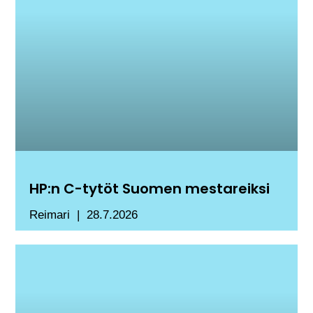
HP:n C-tytöt Suomen mestareiksi
Reimari
28.7.2026