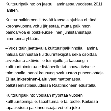
Kulttuuripalkinto on jaettu Haminassa vuodesta 2011
lähtien.
Kultturipalkintoon liittyvää kansalaisjuhlaa ei tänä
koronavuonna voitu järjestää, mutta palkinnon
painoarvoa ei poikkeuksellinen juhlistamistapa
himmennä yhtään.
– Vuosittain jaettavalla kulttuuripalkinnolla Hamina
haluaa kannustaa kulttuurintekijöitä sekä osoittaa
arvostusta aktiivisille toimijoille ja kaupungin
kulttuuritoimintaa edistäneelle tai innovatiiviselle
toiminnalle, sanoi kaupunginvaltuuston puheenjohtaja
Elina Inkeroinen-Lalu
vaatimattomassa
palkitsemistilaisuudessa Raatihuoneen edustalla.
Kulttuuripalkinto voidaan myöntää vuoden
kulttuuritoimijalle, tapahtumalle tai teolle. Kaikissa
tapauksissa palkinnonsaaja voi olla joko