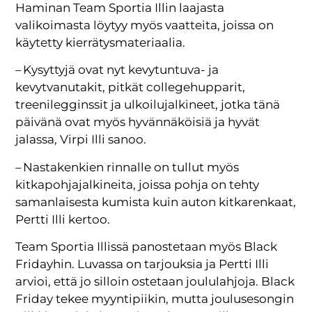
Haminan Team Sportia Illin laajasta
valikoimasta löytyy myös vaatteita, joissa on
käytetty kierrätysmateriaalia.
– Kysyttyjä ovat nyt kevytuntuva- ja
kevytvanutakit, pitkät collegehupparit,
treenilegginssit ja ulkoilujalkineet, jotka tänä
päivänä ovat myös hyvännäköisiä ja hyvät
jalassa, Virpi Illi sanoo.
– Nastakenkien rinnalle on tullut myös
kitkapohjajalkineita, joissa pohja on tehty
samanlaisesta kumista kuin auton kitkarenkaat,
Pertti Illi kertoo.
Team Sportia Illissä panostetaan myös Black
Fridayhin. Luvassa on tarjouksia ja Pertti Illi
arvioi, että jo silloin ostetaan joululahjoja. Black
Friday tekee myyntipiikin, mutta joulusesongin