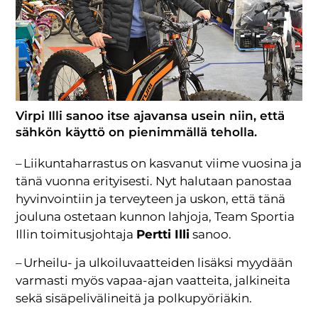
Virpi Illi sanoo itse ajavansa usein niin, että
sähkön käyttö on pienimmällä teholla.
– Liikuntaharrastus on kasvanut viime vuosina ja
tänä vuonna erityisesti. Nyt halutaan panostaa
hyvinvointiin ja terveyteen ja uskon, että tänä
jouluna ostetaan kunnon lahjoja, Team Sportia
Illin toimitusjohtaja
Pertti Illi
sanoo.
– Urheilu- ja ulkoiluvaatteiden lisäksi myydään
varmasti myös vapaa-ajan vaatteita, jalkineita
sekä sisäpelivälineitä ja polkupyöriäkin.