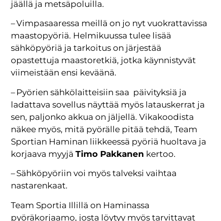
jäällä ja metsäpoluilla.
– Vimpasaaressa meillä on jo nyt vuokrattavissa
maastopyöriä. Helmikuussa tulee lisää
sähköpyöriä ja tarkoitus on järjestää
opastettuja maastoretkiä, jotka käynnistyvät
viimeistään ensi keväänä.
– Pyörien sähkölaitteisiin saa päivityksiä ja
ladattava sovellus näyttää myös latauskerrat ja
sen, paljonko akkua on jäljellä. Vikakoodista
näkee myös, mitä pyörälle pitää tehdä, Team
Sportian Haminan liikkeessä pyöriä huoltava ja
korjaava myyjä
Timo Pakkanen
kertoo.
– Sähköpyöriin voi myös talveksi vaihtaa
nastarenkaat.
Team Sportia Illillä on Haminassa
pyöräkorjaamo, josta löytyy myös tarvittavat