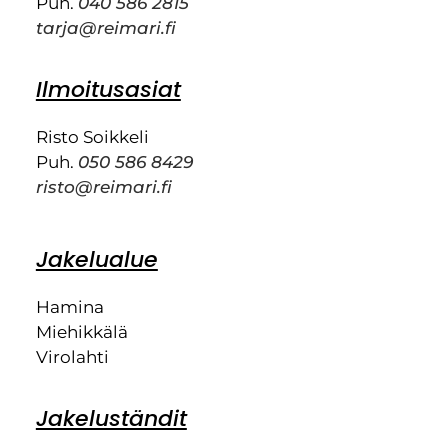
Puh.
040 586 2815
tarja@reimari.fi
Ilmoitusasiat
Risto Soikkeli
Puh.
050 586 8429
risto@reimari.fi
Jakelualue
Hamina
Miehikkälä
Virolahti
Jakeluständit