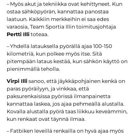
– Myös akut ja tekniikka ovat kehittyneet. Kun
ostaa sähköpyörän, kannattaa panostaa
laatuun. Kaikkiin merkkeihin ei saa edes
varaosia, Team Sportia Illin toimitusjohtaja
Pertti Illi
toteaa.
– Yhdellä latauksella pyörällä ajaa 100-150
kilometriä, kun polkee myös itse. Sitä
pitempään lataus kestää, kun sähkön käyttö on
pienimmällä teholla.
Virpi Illi
sanoo, että jäykkäpohjainen kenkä on
paras pyöräilyyn, ja vinkkaa, että
paksurenkaisissa pyörissä ilmanpainetta
kannattaa laskea, jos ajaa pehmeällä alustalla.
Kovalla alustalla pyörä taas liikkuu keveämmin,
kun renkaat ovat täynnä ilmaa.
– Fatbiken leveillä renkailla on hyvä ajaa myös