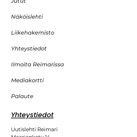
Jutut
Näköislehti
Liikehakemisto
Yhteystiedot
Ilmoita Reimarissa
Mediakortti
Palaute
Yhteystiedot
Uutislehti Reimari
Maariankatu 14