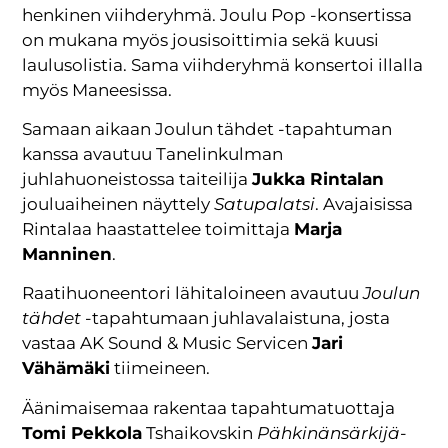
henkinen viihderyhmä. Joulu Pop -konsertissa
on mukana myös jousisoittimia sekä kuusi
laulusolistia. Sama viihderyhmä konsertoi illalla
myös Maneesissa.
Samaan aikaan Joulun tähdet -tapahtuman
kanssa avautuu Tanelinkulman
juhlahuoneistossa taiteilija
Jukka Rintalan
jouluaiheinen näyttely
Satupalatsi
. Avajaisissa
Rintalaa haastattelee toimittaja
Marja
Manninen
.
Raatihuoneentori lähitaloineen avautuu
Joulun
tähdet
-tapahtumaan juhlavalaistuna, josta
vastaa AK Sound & Music Servicen
Jari
Vähämäki
tiimeineen.
Äänimaisemaa rakentaa tapahtumatuottaja
Tomi Pekkola
Tshaikovskin
Pähkinänsärkijä
-