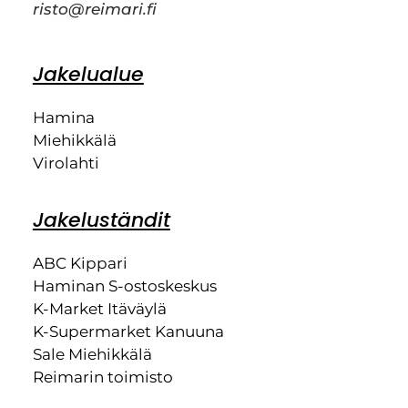
risto@reimari.fi
Jakelualue
Hamina
Miehikkälä
Virolahti
Jakeluständit
ABC Kippari
Haminan S-ostoskeskus
K-Market Itäväylä
K-Supermarket Kanuuna
Sale Miehikkälä
Reimarin toimisto