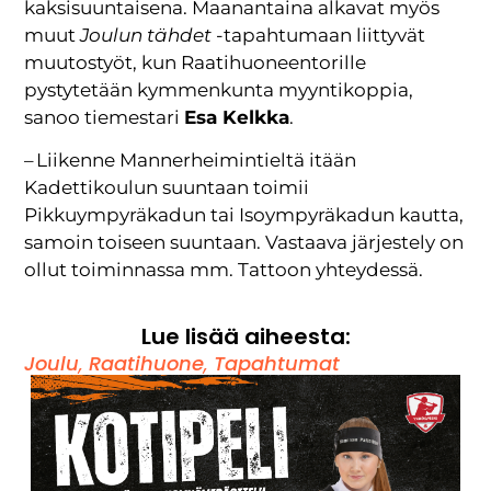
kaksisuuntaisena. Maanantaina alkavat myös
muut
Joulun tähdet
-tapahtumaan liittyvät
muutostyöt, kun Raatihuoneentorille
pystytetään kymmenkunta myyntikoppia,
sanoo tiemestari
Esa Kelkka
.
– Liikenne Mannerheimintieltä itään
Kadettikoulun suuntaan toimii
Pikkuympyräkadun tai Isoympyräkadun kautta,
samoin toiseen suuntaan. Vastaava järjestely on
ollut toiminnassa mm. Tattoon yhteydessä.
Lue lisää aiheesta:
Joulu
,
Raatihuone
,
Tapahtumat