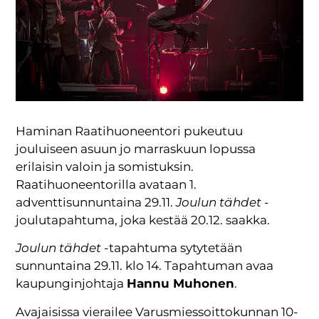
Haminan Raatihuoneentori pukeutuu
jouluiseen asuun jo marraskuun lopussa
erilaisin valoin ja somistuksin.
Raatihuoneentorilla avataan 1.
adventtisunnuntaina 29.11.
Joulun tähdet
-
joulutapahtuma, joka kestää 20.12. saakka.
Joulun tähdet
-tapahtuma sytytetään
sunnuntaina 29.11. klo 14. Tapahtuman avaa
kaupunginjohtaja
Hannu Muhonen
.
Avajaisissa vierailee Varusmiessoittokunnan 10-