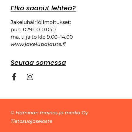
Etkö saanut lehteä?
Jakeluhäiriöilmoitukset:
puh. 029 0010 040
ma, ti ja to klo 9.00–14.00
www.jakelupalaute.fi
Seuraa somessa
©
Haminan mainos ja media Oy
Tietosuojaseloste