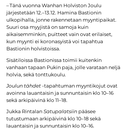
– Tänä vuonna Wanhan Holviston Joulu
järjestetään 12.–13.12. Hamina Bastionin
ulkopihalla, jonne rakennetaan myyntipaikat.
Suuri osa myyjistä on samoja kuin
aikaisemminkin, puitteet vain ovat erilaiset,
kun myynti ei koronasyistä voi tapahtua
Bastionin holvistoissa.
Sisätiloissa Bastionissa toimii kuitenkin
vanhaan tapaan Pukin paja, jolle varataan neljä
holvia, sekä tonttukoulu.
Joulun tähdet
-tapahtuman myyntikojut ovat
avoinna lauantaisin ja sunnuntaisin klo 10–16
sekä arkipäivinä klo 11–18.
Jukka Rintalan
Satupalatsiin
pääsee
tutustumaan arkipäivinä klo 10–18 sekä
lauantaisin ja sunnuntaisin klo 10–16.