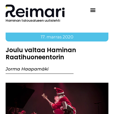
Haminan talousalueen uutislehti
17. marras 2020
Joulu valtaa Haminan
Raatihuoneentorin
Jorma Haapamäki