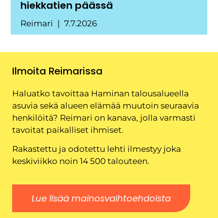
hiekkatien päässä
Reimari
7.7.2026
Ilmoita Reimarissa
Haluatko tavoittaa Haminan talousalueella
asuvia sekä alueen elämää muutoin seuraavia
henkilöitä? Reimari on kanava, jolla varmasti
tavoitat paikalliset ihmiset.
Rakastettu ja odotettu lehti ilmestyy joka
keskiviikko noin 14 500 talouteen.
Lue lisää mainosvaihtoehdoista