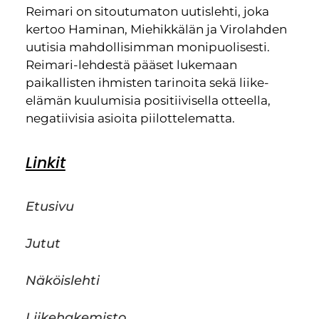
Reimari on sitoutumaton uutislehti, joka
kertoo Haminan, Miehikkälän ja Virolahden
uutisia mahdollisimman monipuolisesti.
Reimari-lehdestä pääset lukemaan
paikallisten ihmisten tarinoita sekä liike-
elämän kuulumisia positiivisella otteella,
negatiivisia asioita piilottelematta.
Linkit
Etusivu
Jutut
Näköislehti
Liikehakemisto