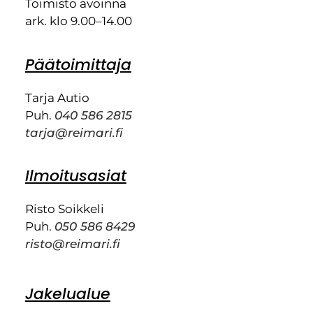
Toimisto avoinna
ark. klo 9.00–14.00
Päätoimittaja
Tarja Autio
Puh.
040 586 2815
tarja@reimari.fi
Ilmoitusasiat
Risto Soikkeli
Puh.
050 586 8429
risto@reimari.fi
Jakelualue