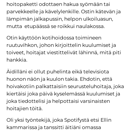
hoitopaketti odottaen hakua syömään tai
parvekkeelle ja kävelylenkille. Ostin kätevän ja
lämpimän jalkapussin, helpon ulkoiluasun,
mutta etupäässä se roikkui naulakossa.
Otin käyttöön kotihoidossa toimineen
ruutuvihkon, johon kirjoittelin kuulumiset ja
toiveet, hoitajat viestittelivät lähinnä, mitä piti
hankkia.
Äidilläni ei ollut puhelinta eikä televisiota
huonon näön ja kuulon takia. Ehdotin, että
hoivakotiin palkattaisiin seurusteluhoitaja, joka
kiertäisi joka päivä kyselemässä kuulumiset ja
joka tiedottelisi ja helpottaisi varsinaisten
hoitajien töitä.
Oli yksi työntekijä, joka Spotifystä etsi Ellin
kammarissa ja tanssitti äitiäni omassa