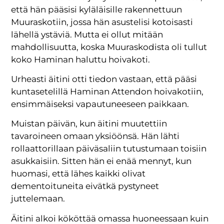
että hän pääsisi kyläläisille rakennettuun
Muuraskotiin, jossa hän asustelisi kotoisasti
lähellä ystäviä. Mutta ei ollut mitään
mahdollisuutta, koska Muuraskodista oli tullut
koko Haminan haluttu hoivakoti.
Urheasti äitini otti tiedon vastaan, että pääsi
kuntasetelillä Haminan Attendon hoivakotiin,
ensimmäiseksi vapautuneeseen paikkaan.
Muistan päivän, kun äitini muutettiin
tavaroineen omaan yksiöönsä. Hän lähti
rollaattorillaan päiväsaliin tutustumaan toisiin
asukkaisiin. Sitten hän ei enää mennyt, kun
huomasi, että lähes kaikki olivat
dementoituneita eivätkä pystyneet
juttelemaan.
Äitini alkoi kököttää omassa huoneessaan kuin