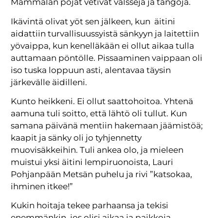
Mämmälän pojat vetivät valsseja ja tangoja.
Ikävintä olivat yöt sen jälkeen, kun äitini
aidattiin turvallisuussyistä sänkyyn ja laitettiin
yövaippa, kun kenelläkään ei ollut aikaa tulla
auttamaan pöntölle. Pissaaminen vaippaan oli
iso tuska loppuun asti, alentavaa täysin
järkevälle äidilleni.
Kunto heikkeni. Ei ollut saattohoitoa. Yhtenä
aamuna tuli soitto, että lähtö oli tullut. Kun
samana päivänä mentiin hakemaan jäämistöä;
kaapit ja sänky oli jo tyhjennetty
muovisäkkeihin. Tuli ankea olo, ja mieleen
muistui yksi äitini lempiruonoista, Lauri
Pohjanpään Metsän puhelu ja rivi ”katsokaa,
ihminen itkee!”
Kukin hoitaja tekee parhaansa ja tekisi
enemmänkin, jos olisi aikaa ja paikkoja