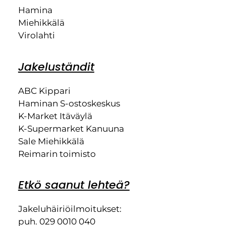
Hamina
Miehikkälä
Virolahti
Jakeluständit
ABC Kippari
Haminan S-ostoskeskus
K-Market Itäväylä
K-Supermarket Kanuuna
Sale Miehikkälä
Reimarin toimisto
Etkö saanut lehteä?
Jakeluhäiriöilmoitukset:
puh. 029 0010 040