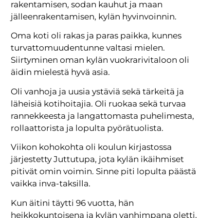
rakentamisen, sodan kauhut ja maan
jälleenrakentamisen, kylän hyvinvoinnin.
Oma koti oli rakas ja paras paikka, kunnes
turvattomuudentunne valtasi mielen.
Siirtyminen oman kylän vuokrarivitaloon oli
äidin mielestä hyvä asia.
Oli vanhoja ja uusia ystäviä sekä tärkeitä ja
läheisiä kotihoitajia. Oli ruokaa sekä turvaa
rannekkeesta ja langattomasta puhelimesta,
rollaattorista ja lopulta pyörätuolista.
Viikon kohokohta oli koulun kirjastossa
järjestetty Juttutupa, jota kylän ikäihmiset
pitivät omin voimin. Sinne piti lopulta päästä
vaikka inva-taksilla.
Kun äitini täytti 96 vuotta, hän
heikkokuntoisena ja kylän vanhimpana oletti,