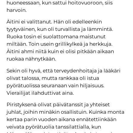
huoneessaan, kun sattui hoitovuoroon, siis
harvoin.
Äitini ei valittanut. Hän oli edelleenkin
tyytyväinen, kun oli turvallista ja lämmintä.
Ruoka tosin ei suolattomana maistunut
miltään. Toin usein grillikylkeä ja herkkuja.
Äitini ahmi niitä kuin ei olisi pitkään aikaan
ruokaa nähnytkään.
Sekin oli hyvä, että terveydenhoitaja ja lääkäri
olivat talossa, mutta rankkaa oli istua
pyörätuolissa seuranaan vain hiljaisuus.
Vierailijat ilahduttivat aina.
Piristyksenä olivat päivätanssit ja yhteiset
juhlat, joihin minäkin osallistuin. Kuinka monta
kertaa parin vuoden aikana ennätettiinkään
veivata pyörätuolia tanssilattialla, kun