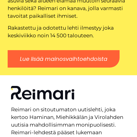
asuvia sekä alueen elämää muutoin seuraavia
henkilöitä? Reimari on kanava, jolla varmasti
tavoitat paikalliset ihmiset.
Rakastettu ja odotettu lehti ilmestyy joka
keskiviikko noin 14 500 talouteen.
Lue lisää mainosvaihtoehdoista
Reimari on sitoutumaton uutislehti, joka
kertoo Haminan, Miehikkälän ja Virolahden
uutisia mahdollisimman monipuolisesti.
Reimari-lehdestä pääset lukemaan