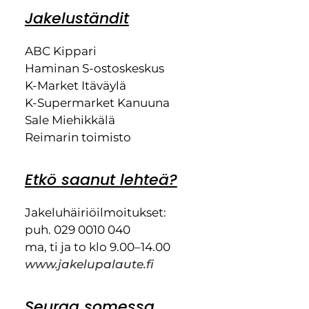
Jakeluständit
ABC Kippari
Haminan S-ostoskeskus
K-Market Itäväylä
K-Supermarket Kanuuna
Sale Miehikkälä
Reimarin toimisto
Etkö saanut lehteä?
Jakeluhäiriöilmoitukset:
puh. 029 0010 040
ma, ti ja to klo 9.00–14.00
www.jakelupalaute.fi
Seuraa somessa