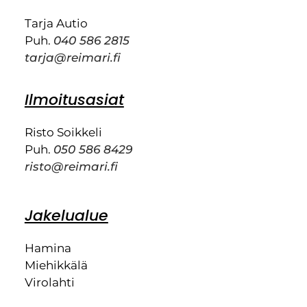
Tarja Autio
Puh.
040 586 2815
tarja@reimari.fi
Ilmoitusasiat
Risto Soikkeli
Puh.
050 586 8429
risto@reimari.fi
Jakelualue
Hamina
Miehikkälä
Virolahti