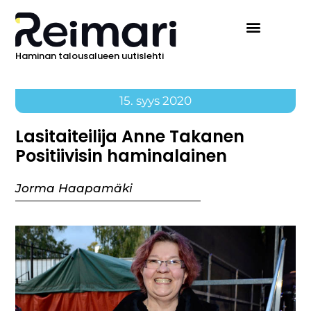
Haminan talousalueen uutislehti
15. syys 2020
Lasitaiteilija Anne Takanen
Positiivisin haminalainen
Jorma Haapamäki