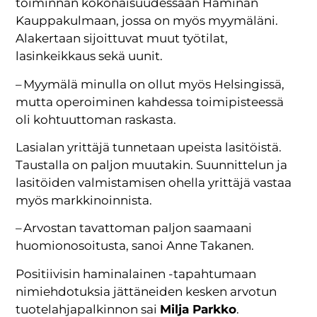
toiminnan kokonaisuudessaan Haminan
Kauppakulmaan, jossa on myös myymäläni.
Alakertaan sijoittuvat muut työtilat,
lasinkeikkaus sekä uunit.
– Myymälä minulla on ollut myös Helsingissä,
mutta operoiminen kahdessa toimipisteessä
oli kohtuuttoman raskasta.
Lasialan yrittäjä tunnetaan upeista lasitöistä.
Taustalla on paljon muutakin. Suunnittelun ja
lasitöiden valmistamisen ohella yrittäjä vastaa
myös markkinoinnista.
– Arvostan tavattoman paljon saamaani
huomionosoitusta, sanoi Anne Takanen.
Positiivisin haminalainen -tapahtumaan
nimiehdotuksia jättäneiden kesken arvotun
tuotelahjapalkinnon sai
Milja Parkko
.