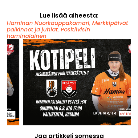
Lue lisää aiheesta:
Haminan Nuorkauppakamari
,
Merkkipäivät
palkinnot ja juhlat
,
Positiivisin
haminalainen
Jaa artikkeli somessa