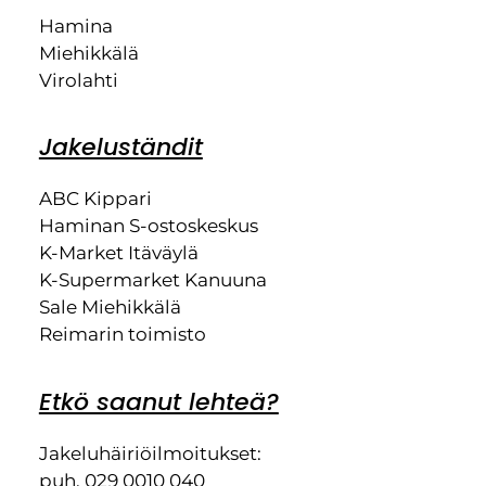
Hamina
Miehikkälä
Virolahti
Jakeluständit
ABC Kippari
Haminan S-ostoskeskus
K-Market Itäväylä
K-Supermarket Kanuuna
Sale Miehikkälä
Reimarin toimisto
Etkö saanut lehteä?
Jakeluhäiriöilmoitukset:
puh. 029 0010 040