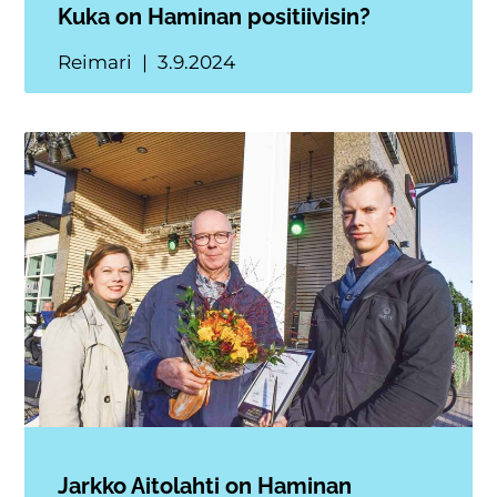
Kuka on Haminan positiivisin?
Reimari
3.9.2024
Jarkko Aitolahti on Haminan