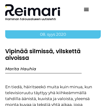
Haminan talousalueen uutislehti
08. syys 2020
Vipinää silmissä, vilskettä
aivoissa
Marita Hauhia
En tiedä, häiritseekö muita kuin minua, kun
televisioruutu täyttyy yhä kiihkeämmällä
tahdilla äänistä, kuvista ja valoista, yleensä
monta kuvaa ja tekstiä yhtä aikaa, jopa