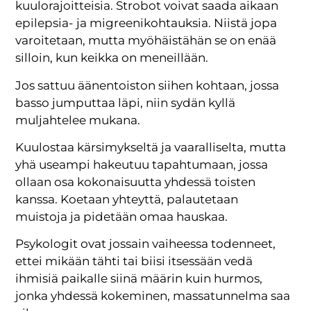
kuulorajoitteisia. Strobot voivat saada aikaan
epilepsia- ja migreenikohtauksia. Niistä jopa
varoitetaan, mutta myöhäistähän se on enää
silloin, kun keikka on meneillään.
Jos sattuu äänentoiston siihen kohtaan, jossa
basso jumputtaa läpi, niin sydän kyllä
muljahtelee mukana.
Kuulostaa kärsimykseltä ja vaaralliselta, mutta
yhä useampi hakeutuu tapahtumaan, jossa
ollaan osa kokonaisuutta yhdessä toisten
kanssa. Koetaan yhteyttä, palautetaan
muistoja ja pidetään omaa hauskaa.
Psykologit ovat jossain vaiheessa todenneet,
ettei mikään tähti tai biisi itsessään vedä
ihmisiä paikalle siinä määrin kuin hurmos,
jonka yhdessä kokeminen, massatunnelma saa