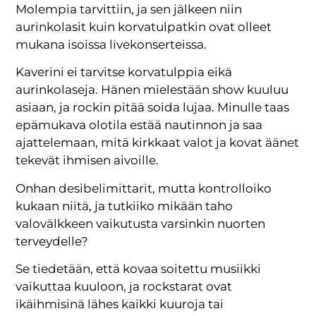
Molempia tarvittiin, ja sen jälkeen niin
aurinkolasit kuin korvatulpatkin ovat olleet
mukana isoissa livekonserteissa.
Kaverini ei tarvitse korvatulppia eikä
aurinkolaseja. Hänen mielestään show kuuluu
asiaan, ja rockin pitää soida lujaa. Minulle taas
epämukava olotila estää nautinnon ja saa
ajattelemaan, mitä kirkkaat valot ja kovat äänet
tekevät ihmisen aivoille.
Onhan desibelimittarit, mutta kontrolloiko
kukaan niitä, ja tutkiiko mikään taho
valovälkkeen vaikutusta varsinkin nuorten
terveydelle?
Se tiedetään, että kovaa soitettu musiikki
vaikuttaa kuuloon, ja rockstarat ovat
ikäihmisinä lähes kaikki kuuroja tai