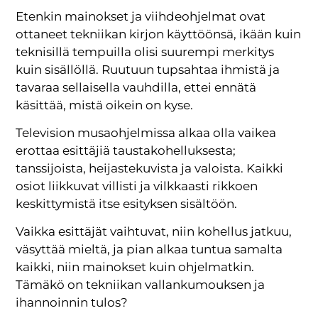
Etenkin mainokset ja viihdeohjelmat ovat
ottaneet tekniikan kirjon käyttöönsä, ikään kuin
teknisillä tempuilla olisi suurempi merkitys
kuin sisällöllä. Ruutuun tupsahtaa ihmistä ja
tavaraa sellaisella vauhdilla, ettei ennätä
käsittää, mistä oikein on kyse.
Television musaohjelmissa alkaa olla vaikea
erottaa esittäjiä taustakohelluksesta;
tanssijoista, heijastekuvista ja valoista. Kaikki
osiot liikkuvat villisti ja vilkkaasti rikkoen
keskittymistä itse esityksen sisältöön.
Vaikka esittäjät vaihtuvat, niin kohellus jatkuu,
väsyttää mieltä, ja pian alkaa tuntua samalta
kaikki, niin mainokset kuin ohjelmatkin.
Tämäkö on tekniikan vallankumouksen ja
ihannoinnin tulos?