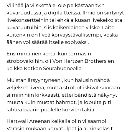
Vilinää ja vilskettä ei ole pelkästään tv:n
kuvaruudussa ja digilaitteissa. Ilmiö on siirtynyt
livekonsertteihin tai ehkä alkuaan livekeikoista
kuvaruutuihin, siis kaikenlainen vilske. Laite
kuitenkin on liveä korvaystävällisempi, koska
äänen voi säätää itselle sopivaksi.
Ensimmäinen kerta, kun törmäsin
strobovaloihin, oli Von Hertzen Brothersien
keikka Kotkan Seurahuoneella.
Muistan ärsyyntyneeni, kun halusin nähdä
veljekset livenä, mutta strobot iskivät suoraan
silmiin niin kirkkaasti, ettei bändistä näkynyt
muuta kuin mustat hahmot, ja lopulta piti
lähteä baarin puolelle korvien takia.
Hartwall Areenan keikalla olin viisaampi.
Varasin mukaan korvatulpat ja aurinkolasit.