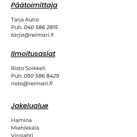
Päätoimittaja
Tarja Autio
Puh.
040 586 2815
tarja@reimari.fi
Ilmoitusasiat
Risto Soikkeli
Puh.
050 586 8429
risto@reimari.fi
Jakelualue
Hamina
Miehikkälä
Virolahti