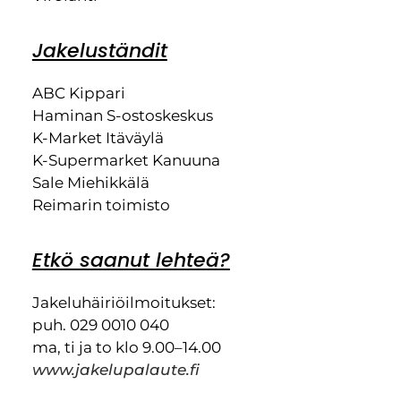
Jakeluständit
ABC Kippari
Haminan S-ostoskeskus
K-Market Itäväylä
K-Supermarket Kanuuna
Sale Miehikkälä
Reimarin toimisto
Etkö saanut lehteä?
Jakeluhäiriöilmoitukset:
puh. 029 0010 040
ma, ti ja to klo 9.00–14.00
www.jakelupalaute.fi