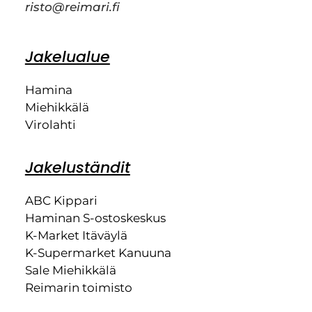
risto@reimari.fi
Jakelualue
Hamina
Miehikkälä
Virolahti
Jakeluständit
ABC Kippari
Haminan S-ostoskeskus
K-Market Itäväylä
K-Supermarket Kanuuna
Sale Miehikkälä
Reimarin toimisto