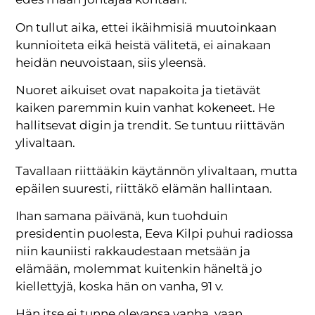
On tullut aika, ettei ikäihmisiä muutoinkaan
kunnioiteta eikä heistä välitetä, ei ainakaan
heidän neuvoistaan, siis yleensä.
Nuoret aikuiset ovat napakoita ja tietävät
kaiken paremmin kuin vanhat kokeneet. He
hallitsevat digin ja trendit. Se tuntuu riittävän
ylivaltaan.
Tavallaan riittääkin käytännön ylivaltaan, mutta
epäilen suuresti, riittäkö elämän hallintaan.
Ihan samana päivänä, kun tuohduin
presidentin puolesta, Eeva Kilpi puhui radiossa
niin kauniisti rakkaudestaan metsään ja
elämään, molemmat kuitenkin häneltä jo
kiellettyjä, koska hän on vanha, 91 v.
Hän itse ei tunne olevansa vanha, vaan