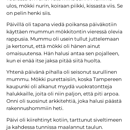
ulos, mökki nurin, koiraan piikki, kissasta viis. Se
on pelin henki siis.
Päivillä oli tapana viedä poikansa päiväkotiin
käyttäen mummun mökkitontin vieressä olevia
rappusia. Mummu oli usein tullut juttelemaan
ja kertonut, että mökki oli hänen ainut
omaisuutensa. Hän halusi antaa sen pojalleen,
kun ei enää itse jaksa pitää siitä huolta.
Yhtenä päivänä pihalla oli seisonut surullinen
mummu. Mökki purettaisiin, koska Tampereen
kaupunki oli alkanut myydä vuokratontteja
halukkaille, joita oli niin paljon, että piti arpoa.
Onni oli suosinut arkkitehtiä, joka halusi päästä
rakennushommiin heti.
Päivi oli kiirehtinyt kotiin, tarttunut siveltimeen
ja kahdessa tunnissa maalannut taulun.