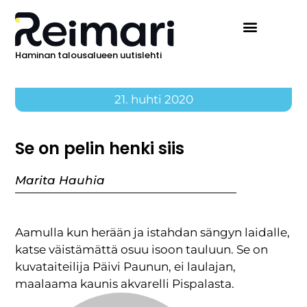
Haminan talousalueen uutislehti
21. huhti 2020
Se on pelin henki siis
Marita Hauhia
Aamulla kun herään ja istahdan sängyn laidalle,
katse väistämättä osuu isoon tauluun. Se on
kuvataiteilija Päivi Paunun, ei laulajan,
maalaama kaunis akvarelli Pispalasta.