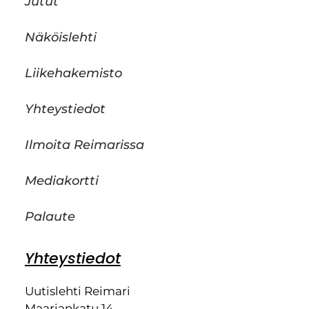
Jutut
Näköislehti
Liikehakemisto
Yhteystiedot
Ilmoita Reimarissa
Mediakortti
Palaute
Yhteystiedot
Uutislehti Reimari
Maariankatu 14