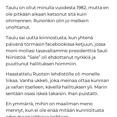
Taulu on ollut minulla vuodesta 1982, mutta en
ole pitkään aikaan katsonut sitä kuin
ohimennen. Runonkin olin jo melkein
unohtanut.
Taulu sai uutta kiinnostusta, kun yhtenä
päivänä törmäsin facebookissa ketjuun, jossa
moni mollasi tasavaltamme presidenttiä Sauli
Niinistöä. ”Sale” oli ehdottanut nyrkkiä ja
puuttunut hallituksen hommiin.
Haastattelu Ruotsin lehdistölle oli monelle
liikaa. Vanha ukkeli, joka meinaa ottaa kunnian
ja vallan itselleen, kävellä hallituksen yli. Marin
sentään osasi iskeä takaisin. Ihan puistatti.
En ymmärrä, mihin on maailman meno
mennyt, kun ei ole enää mitään kunnioitusta
edes maan johtajaa kohtaan.