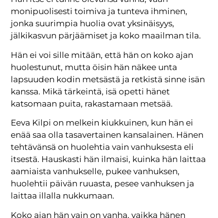
monipuolisesti toimiva ja tunteva ihminen,
jonka suurimpia huolia ovat yksinäisyys,
jälkikasvun pärjäämiset ja koko maailman tila.
Hän ei voi sille mitään, että hän on koko ajan
huolestunut, mutta öisin hän näkee unta
lapsuuden kodin metsästä ja retkistä sinne isän
kanssa. Mikä tärkeintä, isä opetti hänet
katsomaan puita, rakastamaan metsää.
Eeva Kilpi on melkein kiukkuinen, kun hän ei
enää saa olla tasavertainen kansalainen. Hänen
tehtävänsä on huolehtia vain vanhuksesta eli
itsestä. Hauskasti hän ilmaisi, kuinka hän laittaa
aamiaista vanhukselle, pukee vanhuksen,
huolehtii päivän ruuasta, pesee vanhuksen ja
laittaa illalla nukkumaan.
Koko ajan hän vain on vanha, vaikka hänen