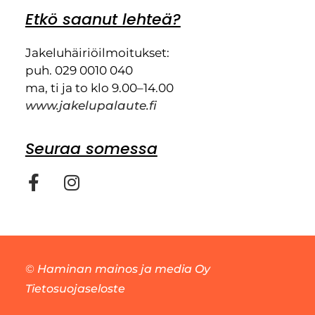
Etkö saanut lehteä?
Jakeluhäiriöilmoitukset:
puh. 029 0010 040
ma, ti ja to klo 9.00–14.00
www.jakelupalaute.fi
Seuraa somessa
©
Haminan mainos ja media Oy
Tietosuojaseloste