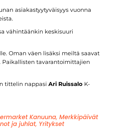
unan asiakastyytyväisyys vuonna
ista.
 vähintäänkin keskisuuri
ille. Oman väen lisäksi meiltä saavat
 Paikallisten tavarantoimittajien
 tittelin nappasi
Ari Ruissalo
K-
ermarket Kanuuna
,
Merkkipäivät
not ja juhlat
,
Yritykset