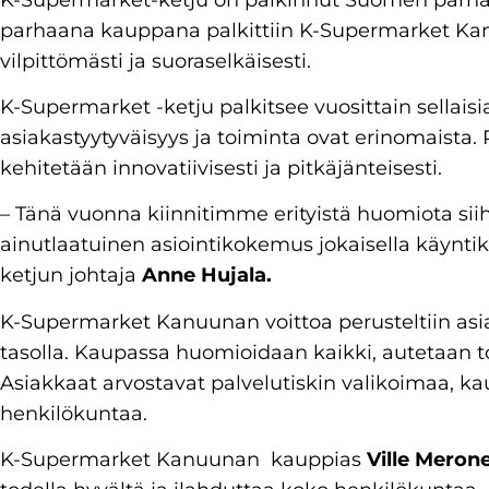
parhaana kauppana palkittiin K-Supermarket Kanu
vilpittömästi ja suoraselkäisesti.
K-Supermarket -ketju palkitsee vuosittain sellaisi
asiakastyytyväisyys ja toiminta ovat erinomaista.
kehitetään innovatiivisesti ja pitkäjänteisesti.
– Tänä vuonna kiinnitimme erityistä huomiota sii
ainutlaatuinen asiointikokemus jokaisella käyntik
ketjun johtaja
Anne Hujala.
K-Supermarket Kanuunan voittoa perusteltiin asia
tasolla. Kaupassa huomioidaan kaikki, autetaan toi
Asiakkaat arvostavat palvelutiskin valikoimaa, k
henkilökuntaa.
K-Supermarket Kanuunan kauppias
Ville Meron