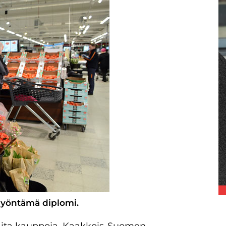
myöntämä diplomi.
aita kauppoja. Kaakkois-Suomen