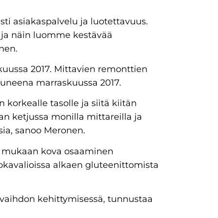
 asiakaspalvelu ja luotettavuus.
ä ja näin luomme kestävää
nen.
uussa 2017. Mittavien remonttien
utuneena marraskuussa 2017.
orkealle tasolle ja siitä kiitän
 ketjussa monilla mittareilla ja
ia, sanoo Meronen.
n mukaan kova osaaminen
okavalioissa alkaen gluteenittomista
kevaihdon kehittymisessä, tunnustaa