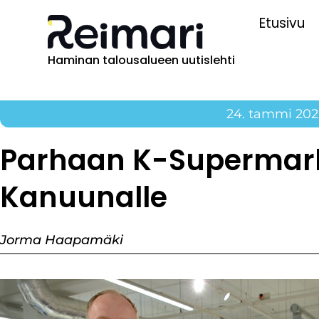
Etusivu
Haminan talousalueen uutislehti
24. tammi 20
Parhaan K-Supermarketi
Kanuunalle
Jorma Haapamäki