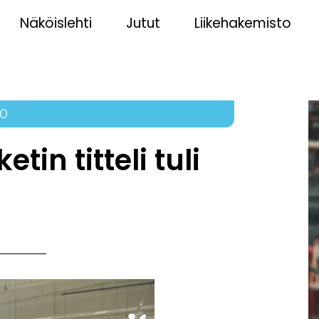
Näköislehti
Jutut
Liikehakemisto
20
n titteli tuli