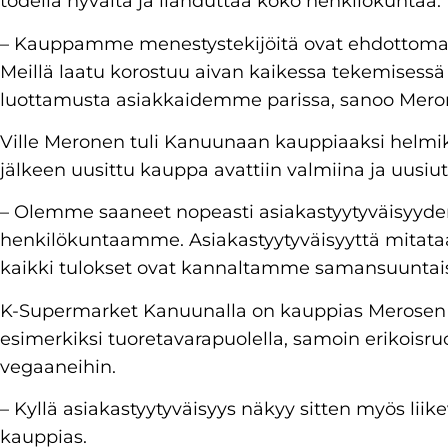
todella hyvältä ja ilahduttaa koko henkilökuntaa.
– Kauppamme menestystekijöitä ovat ehdottomasti
Meillä laatu korostuu aivan kaikessa tekemisess
luottamusta asiakkaidemme parissa, sanoo Mero
Ville Meronen tuli Kanuunaan kauppiaaksi helmik
jälkeen uusittu kauppa avattiin valmiina ja uusi
– Olemme saaneet nopeasti asiakastyytyväisyyden k
henkilökuntaamme. Asiakastyytyväisyyttä mitataan
kaikki tulokset ovat kannaltamme samansuuntais
K-Supermarket Kanuunalla on kauppias Merose
esimerkiksi tuoretavarapuolella, samoin erikoisru
vegaaneihin.
– Kyllä asiakastyytyväisyys näkyy sitten myös lii
kauppias.