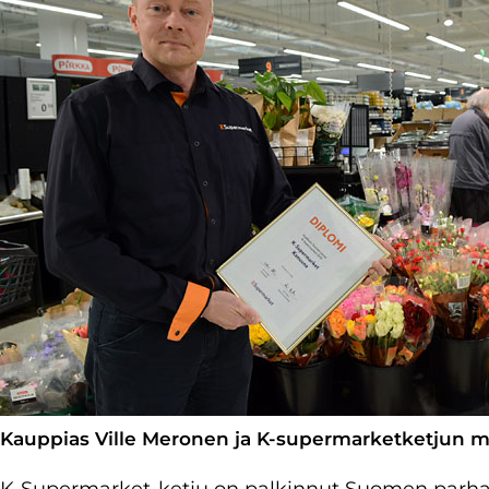
Kauppias Ville Meronen ja K-supermarketketjun 
K-Supermarket-ketju on palkinnut Suomen parh