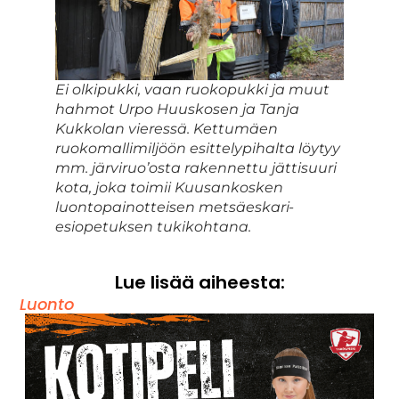
Ei olkipukki, vaan ruokopukki ja muut
hahmot Urpo Huuskosen ja Tanja
Kukkolan vieressä. Kettumäen
ruokomallimiljöön esittelypihalta löytyy
mm. järviruo’osta rakennettu jättisuuri
kota, joka toimii Kuusankosken
luontopainotteisen metsäeskari-
esiopetuksen tukikohtana.
Lue lisää aiheesta:
Luonto