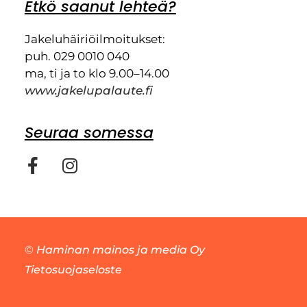
Etkö saanut lehteä?
Jakeluhäiriöilmoitukset:
puh. 029 0010 040
ma, ti ja to klo 9.00–14.00
www.jakelupalaute.fi
Seuraa somessa
©
Haminan mainos ja media Oy
Tietosuojaseloste