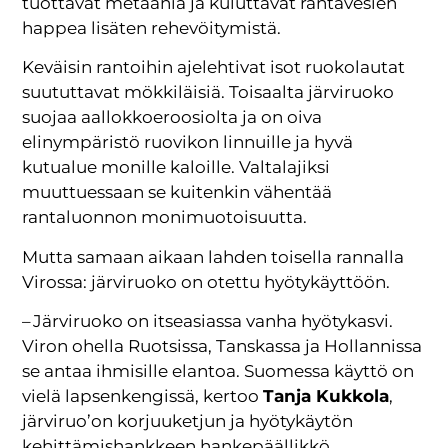
tuottavat metaania ja kuluttavat rantavesien
happea lisäten rehevöitymistä.
Keväisin rantoihin ajelehtivat isot ruokolautat
suututtavat mökkiläisiä. Toisaalta järviruoko
suojaa aallokkoeroosiolta ja on oiva
elinympäristö ruovikon linnuille ja hyvä
kutualue monille kaloille. Valtalajiksi
muuttuessaan se kuitenkin vähentää
rantaluonnon monimuotoisuutta.
Mutta samaan aikaan lahden toisella rannalla
Virossa: järviruoko on otettu hyötykäyttöön.
– Järviruoko on itseasiassa vanha hyötykasvi.
Viron ohella Ruotsissa, Tanskassa ja Hollannissa
se antaa ihmisille elantoa. Suomessa käyttö on
vielä lapsenkengissä, kertoo
Tanja Kukkola
,
järviruo’on korjuuketjun ja hyötykäytön
kehittämishankkeen hankepäällikkö.