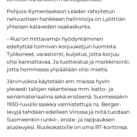
Pohjois-Kymenlaakson Leader-rahoitetun
nelivuotisen hankkeen hallinnoija on Lyöttilän
yhteisen kalaveden osakaskunta.
– Ruo’on mittavampi hyödyntäminen
edellyttää toimivan korjuuketjun luomista.
Työkoneet, varastointi, kuljetus, jotta korjuu
olisi kannattavaa. Ja tuotteistus ja markkinointi,
jotta hommassa ylipäätään olisi mieltä.
Järviruokoa käytetään em. maissa hyvin
yleisesti talojen rakenteissa mm. katto- ja
seinämateriaalina sekä eristeenä. Suomessakin
1930-luvulle saakka valmistettuja ns. Berger-
levyjä tehdään edelleen Virossa ja niitä tuodaan
Suomeenkin runko-, eriste- ja rappauksen
aluslevyksi. Ruokokatoille on oma RT-korttinsa.