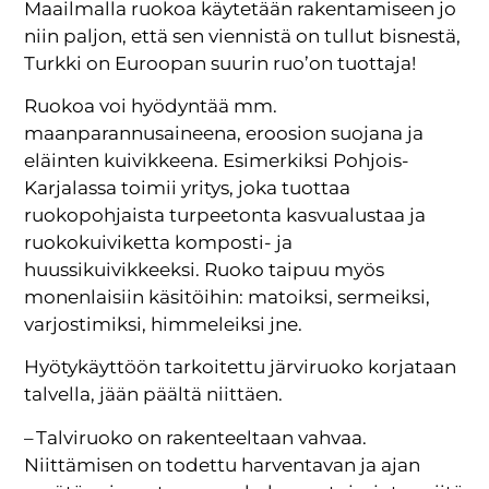
Maailmalla ruokoa käytetään rakentamiseen jo
niin paljon, että sen viennistä on tullut bisnestä,
Turkki on Euroopan suurin ruo’on tuottaja!
Ruokoa voi hyödyntää mm.
maanparannusaineena, eroosion suojana ja
eläinten kuivikkeena. Esimerkiksi Pohjois-
Karjalassa toimii yritys, joka tuottaa
ruokopohjaista turpeetonta kasvualustaa ja
ruokokuiviketta komposti- ja
huussikuivikkeeksi. Ruoko taipuu myös
monenlaisiin käsitöihin: matoiksi, sermeiksi,
varjostimiksi, himmeleiksi jne.
Hyötykäyttöön tarkoitettu järviruoko korjataan
talvella, jään päältä niittäen.
– Talviruoko on rakenteeltaan vahvaa.
Niittämisen on todettu harventavan ja ajan