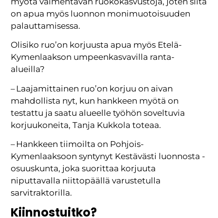
myötä vaimentavan ruokokasvustoja, joten siitä
on apua myös luonnon monimuotoisuuden
palauttamisessa.
Olisiko ruo’on korjuusta apua myös Etelä-
Kymenlaakson umpeenkasvavilla ranta-
alueilla?
– Laajamittainen ruo’on korjuu on aivan
mahdollista nyt, kun hankkeen myötä on
testattu ja saatu alueelle työhön soveltuvia
korjuukoneita, Tanja Kukkola toteaa.
– Hankkeen tiimoilta on Pohjois-
Kymenlaaksoon syntynyt Kestävästi luonnosta -
osuuskunta, joka suorittaa korjuuta
niputtavalla niittopäällä varustetulla
sarvitraktorilla.
Kiinnostuitko?