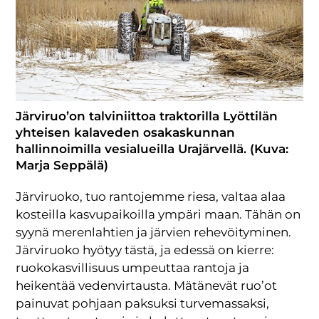
Järviruo’on talviniittoa traktorilla Lyöttilän
yhteisen kalaveden osakaskunnan
hallinnoimilla vesialueilla Urajärvellä. (Kuva:
Marja Seppälä)
Järviruoko, tuo rantojemme riesa, valtaa alaa
kosteilla kasvupaikoilla ympäri maan. Tähän on
syynä merenlahtien ja järvien rehevöityminen.
Järviruoko hyötyy tästä, ja edessä on kierre:
ruokokasvillisuus umpeuttaa rantoja ja
heikentää vedenvirtausta. Mätänevät ruo’ot
painuvat pohjaan paksuksi turvemassaksi,