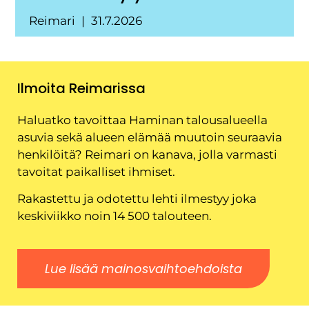
Reimari
31.7.2026
Ilmoita Reimarissa
Haluatko tavoittaa Haminan talousalueella
asuvia sekä alueen elämää muutoin seuraavia
henkilöitä? Reimari on kanava, jolla varmasti
tavoitat paikalliset ihmiset.
Rakastettu ja odotettu lehti ilmestyy joka
keskiviikko noin 14 500 talouteen.
Lue lisää mainosvaihtoehdoista