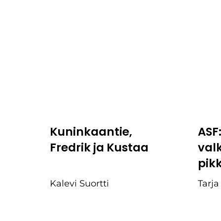
Kuninkaantie,
ASF
Fredrik ja Kustaa
val
pik
Kalevi Suortti
Tarja