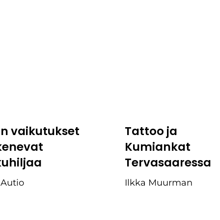
:n vaikutukset
Tattoo ja
kenevat
Kumiankat
kuhiljaa
Tervasaaressa
 Autio
Ilkka Muurman