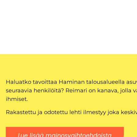
Haluatko tavoittaa Haminan talousalueella as
seuraavia henkilöitä? Reimari on kanava, jolla v
ihmiset.
Rakastettu ja odotettu lehti ilmestyy joka keski
Lue lisää mainosvaihtoehdoista