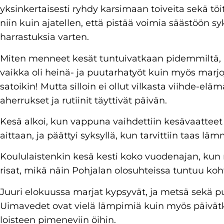
yksinkertaisesti ryhdy karsimaan toiveita sekä tö
niin kuin ajatellen, että pistää voimia säästöön syk
harrastuksia varten.
Miten menneet kesät tuntuivatkaan pidemmiltä, 
vaikka oli heinä- ja puutarhatyöt kuin myös marjo
satoikin! Mutta silloin ei ollut vilkasta viihde-el
aherrukset ja rutiinit täyttivät päivän.
Kesä alkoi, kun vappuna vaihdettiin kesävaatteet j
aittaan, ja päättyi syksyllä, kun tarvittiin taas läm
Koululaistenkin kesä kesti koko vuodenajan, kun
risat, mikä näin Pohjalan olosuhteissa tuntuu ko
Juuri elokuussa marjat kypsyvät, ja metsä sekä p
Uimavedet ovat vielä lämpimiä kuin myös päivätk
loisteen pimeneviin öihin.