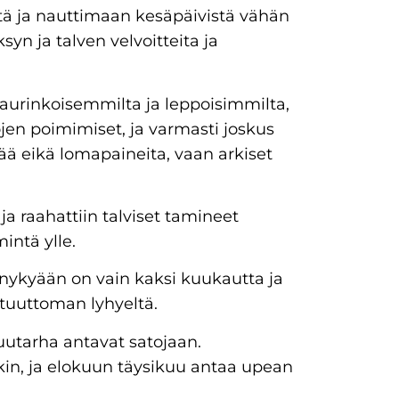
itä ja nauttimaan kesäpäivistä vähän
syn ja talven velvoitteita ja
aurinkoisemmilta ja leppoisimmilta,
jen poimimiset, ja varmasti joskus
ämää eikä lomapaineita, vaan arkiset
a raahattiin talviset tamineet
mintä ylle.
 nykyään on vain kaksi kuukautta ja
htuuttoman lyhyeltä.
uutarha antavat satojaan.
in, ja elokuun täysikuu antaa upean