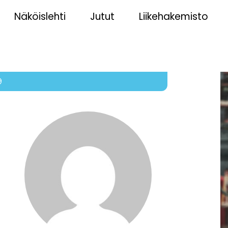
Näköislehti
Jutut
Liikehakemisto
9