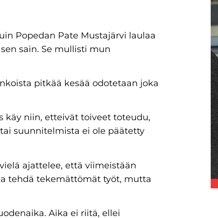
n kuin Popedan Pate Mustajärvi laulaa
 sen sain. Se mullisti mun
nkoista pitkää kesää odotetaan joka
 käy niin, etteivät toiveet toteudu,
 tai suunnitelmista ei ole päätetty
vielä ajattelee, että viimeistään
t ja tehdä tekemättömät työt, mutta
enaika. Aika ei riitä, ellei