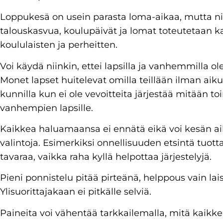
Loppukesä on usein parasta loma-aikaa, mutta ni
talouskasvua, koulupäivät ja lomat toteutetaan k
koululaisten ja perheitten.
Voi käydä niinkin, ettei lapsilla ja vanhemmilla o
Monet lapset huitelevat omilla teillään ilman ai
kunnilla kun ei ole vevoitteita järjestää mitään t
vanhempien lapsille.
Kaikkea haluamaansa ei ennätä eikä voi kesän ai
valintoja. Esimerkiksi onnellisuuden etsintä tuotta
tavaraa, vaikka raha kyllä helpottaa järjestelyjä.
Pieni ponnistelu pitää pirteänä, helppous vain lais
Ylisuorittajakaan ei pitkälle selviä.
Paineita voi vähentää tarkkailemalla, mitä kaikke