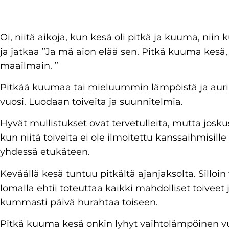
Oi, niitä aikoja, kun kesä oli pitkä ja kuuma, nii
ja jatkaa ”Ja mä aion elää sen. Pitkä kuuma kesä,
maailmain. ”
Pitkää kuumaa tai mieluummin lämpöistä ja auri
vuosi. Luodaan toiveita ja suunnitelmia.
Hyvät mullistukset ovat tervetulleita, mutta joskus
kun niitä toiveita ei ole ilmoitettu kanssaihmisille
yhdessä etukäteen.
Keväällä kesä tuntuu pitkältä ajanjaksolta. Silloin 
lomalla ehtii toteuttaa kaikki mahdolliset toivee
kummasti päivä hurahtaa toiseen.
Pitkä kuuma kesä onkin lyhyt vaihtolämpöinen vuod