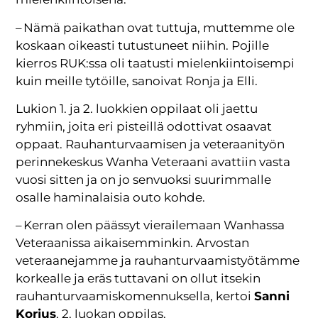
– Nämä paikathan ovat tuttuja, muttemme ole
koskaan oikeasti tutustuneet niihin. Pojille
kierros RUK:ssa oli taatusti mielenkiintoisempi
kuin meille tytöille, sanoivat Ronja ja Elli.
Lukion 1. ja 2. luokkien oppilaat oli jaettu
ryhmiin, joita eri pisteillä odottivat osaavat
oppaat. Rauhanturvaamisen ja veteraanityön
perinnekeskus Wanha Veteraani avattiin vasta
vuosi sitten ja on jo senvuoksi suurimmalle
osalle haminalaisia outo kohde.
– Kerran olen päässyt vierailemaan Wanhassa
Veteraanissa aikaisemminkin. Arvostan
veteraanejamme ja rauhanturvaamistyötämme
korkealle ja eräs tuttavani on ollut itsekin
rauhanturvaamiskomennuksella, kertoi
Sanni
Korjus
, 2. luokan oppilas.