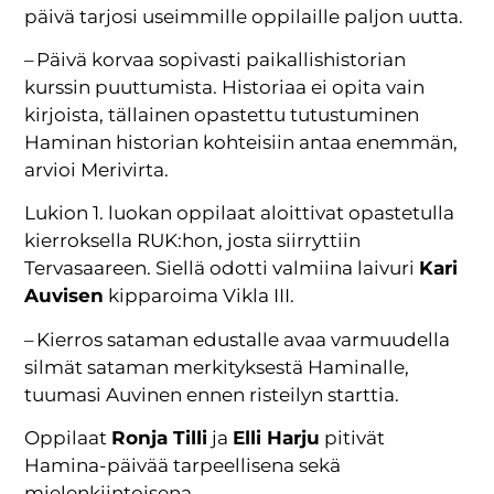
päivä tarjosi useimmille oppilaille paljon uutta.
– Päivä korvaa sopivasti paikallishistorian
kurssin puuttumista. Historiaa ei opita vain
kirjoista, tällainen opastettu tutustuminen
Haminan historian kohteisiin antaa enemmän,
arvioi Merivirta.
Lukion 1. luokan oppilaat aloittivat opastetulla
kierroksella RUK:hon, josta siirryttiin
Tervasaareen. Siellä odotti valmiina laivuri
Kari
Auvisen
kipparoima Vikla III.
– Kierros sataman edustalle avaa varmuudella
silmät sataman merkityksestä Haminalle,
tuumasi Auvinen ennen risteilyn starttia.
Oppilaat
Ronja Tilli
ja
Elli Harju
pitivät
Hamina-päivää tarpeellisena sekä
mielenkiintoisena.