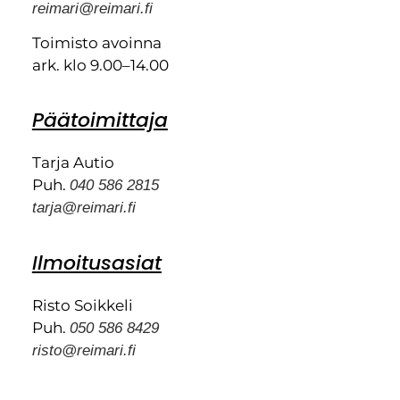
reimari@reimari.fi
Toimisto avoinna
ark. klo 9.00–14.00
Päätoimittaja
Tarja Autio
Puh.
040 586 2815
tarja@reimari.fi
Ilmoitusasiat
Risto Soikkeli
Puh.
050 586 8429
risto@reimari.fi