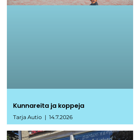
Kunnareita ja koppeja
Tarja Autio
14.7.2026