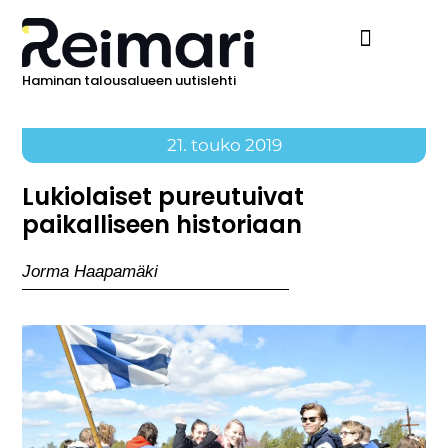
Haminan talousalueen uutislehti
Ilmoita Reimarissa
21. touko 2019
Lukiolaiset pureutuivat
paikalliseen historiaan
Jorma Haapamäki