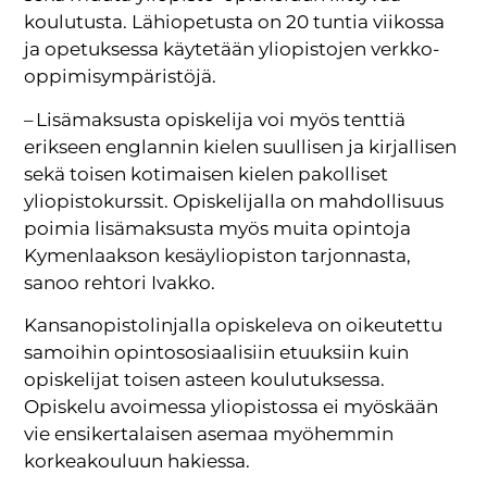
koulutusta. Lähiopetusta on 20 tuntia viikossa
ja opetuksessa käytetään yliopistojen verkko-
oppimisympäristöjä.
– Lisämaksusta opiskelija voi myös tenttiä
erikseen englannin kielen suullisen ja kirjallisen
sekä toisen kotimaisen kielen pakolliset
yliopistokurssit. Opiskelijalla on mahdollisuus
poimia lisämaksusta myös muita opintoja
Kymenlaakson kesäyliopiston tarjonnasta,
sanoo rehtori Ivakko.
Kansanopistolinjalla opiskeleva on oikeutettu
samoihin opintososiaalisiin etuuksiin kuin
opiskelijat toisen asteen koulutuksessa.
Opiskelu avoimessa yliopistossa ei myöskään
vie ensikertalaisen asemaa myöhemmin
korkeakouluun hakiessa.