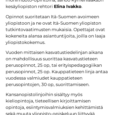
monimuoto-opintoina, sanoo Kymenlaakson
kesäyliopiston rehtori
Elina Ivakko
.
Opinnot suoritetaan Itä-Suomen avoimeen
yliopistoon ja ne ovat Itä-Suomen yliopiston
tutkintovaatimusten mukaisia. Opettajat ovat
kokeneita alansa asiantuntijoita, joilla on laaja
yliopistokokemus.
Vuoden mittaisen kasvatustiedelinjan aikana
on mahdollisuus suorittaa kasvatustieteen
perusopinnot, 25 op, tai erityispedagogiikan
perusopinnot, 25 op. Kauppatieteen linja antaa
vuodessa valmiudet kauppatieteen
perusopintojen, 30 op, suorittamiseen.
Kansanopistolinjoihin sisältyy myös
kieliopintoja, tieteellisen kirjoittamisen
opintoja, esiintymisvalmiuksien kehittämistä
sekä muuta yliopisto-opiskeluun liittyvää