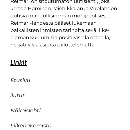
Reimari on sitoutumaton uutislehti, joka
kertoo Haminan, Miehikkälän ja Virolahden
uutisia mahdollisimman monipuolisesti.
Reimari-lehdestä pääset lukemaan
paikallisten ihmisten tarinoita sekä liike-
elämän kuulumisia positiivisella otteella,
negatiivisia asioita piilottelematta.
Linkit
Etusivu
Jutut
Näköislehti
Liikehakemisto