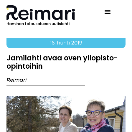
Haminan talousalueen uutislehti
16. huhti 2019
Jamilahti avaa oven yliopisto-
opintoihin
Reimari