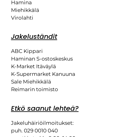
Hamina
Miehikkälä
Virolahti
Jakeluständit
ABC Kippari
Haminan S-ostoskeskus
K-Market Itäväylä
K-Supermarket Kanuuna
Sale Miehikkälä
Reimarin toimisto
Etkö saanut lehteä?
Jakeluhäiriöilmoitukset:
puh. 029 0010 040