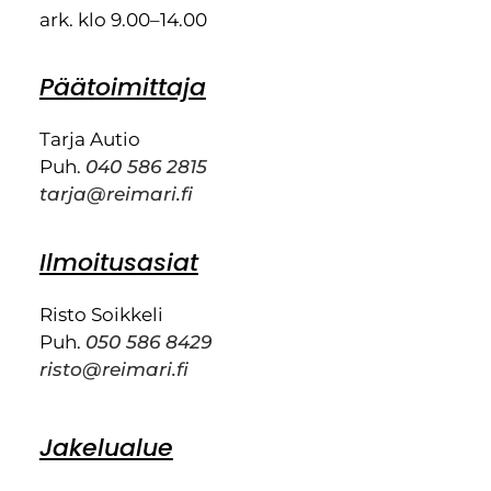
ark. klo 9.00–14.00
Päätoimittaja
Tarja Autio
Puh.
040 586 2815
tarja@reimari.fi
Ilmoitusasiat
Risto Soikkeli
Puh.
050 586 8429
risto@reimari.fi
Jakelualue