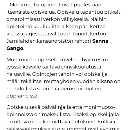
– Monimuoto-opinnot ovat puolestaan
itsenäistä opiskelua. Opiskelu tapahtuu pitkälti
omatoimisesti verkon välityksellä. Näihin
opintoihin kuuluu ilta-aikaan pari kertaa
kuussa järjestettävät tutor-tunnit, kertoo
Jamilahden kansanopiston rehtori
Sanna
Gango
.
Monimuoto-opiskelu soveltuu hyvin esim.
työssä käyville tai täydennyskoulutusta
haluaville. Opintojen tahdin voi opiskelija
määritellä itse, mutta yhden vuoden aikana on
mahdollista suorittaa perusopinnot eri
oppiaineissa.
Opiskelu sekä päivälinjalla että monimuoto-
opinnoissa on maksullista. Lisäksi opiskelijalla
on oltava oma kannettava tietokone. Erillisiä
pääsyvaatimuksia ei ole, opinnot ovat avoimia