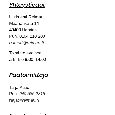
Yhteystiedot
Uutislehti Reimari
Maariankatu 14
49400 Hamina
Puh. 0104 210 200
reimari@reimari.fi
Toimisto avoinna
ark. klo 9.00–14.00
Päätoimittaja
Tarja Autio
Puh.
040 586 2815
tarja@reimari.fi