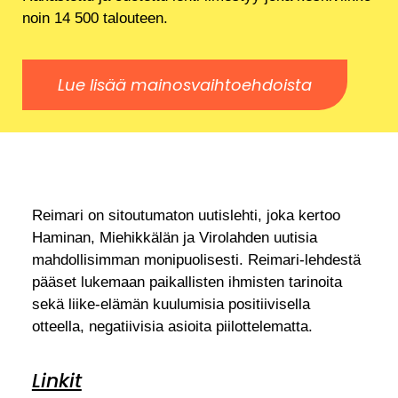
noin 14 500 talouteen.
Lue lisää mainosvaihtoehdoista
Reimari on sitoutumaton uutislehti, joka kertoo
Haminan, Miehikkälän ja Virolahden uutisia
mahdollisimman monipuolisesti. Reimari-lehdestä
pääset lukemaan paikallisten ihmisten tarinoita
sekä liike-elämän kuulumisia positiivisella
otteella, negatiivisia asioita piilottelematta.
Linkit