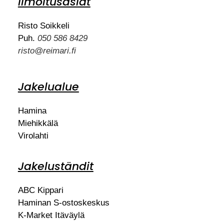
Ilmoitusasiat
Risto Soikkeli
Puh.
050 586 8429
risto@reimari.fi
Jakelualue
Hamina
Miehikkälä
Virolahti
Jakeluständit
ABC Kippari
Haminan S-ostoskeskus
K-Market Itäväylä