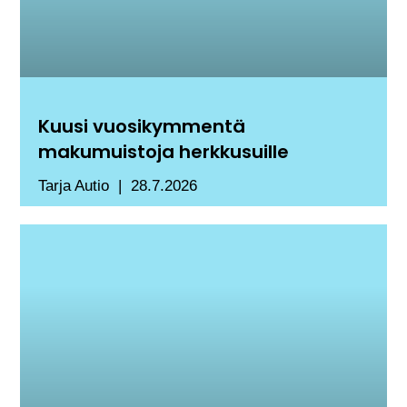
Kuusi vuosikymmentä
makumuistoja herkkusuille
Tarja Autio
28.7.2026