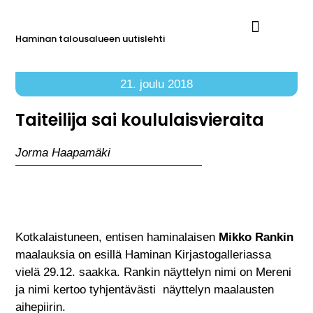
Haminan talousalueen uutislehti
Ilmoita Reimarissa
21. joulu 2018
Taiteilija sai koululaisvieraita
Jorma Haapamäki
Kotkalaistuneen, entisen haminalaisen
Mikko Rankin
maalauksia on esillä Haminan Kirjastogalleriassa
vielä 29.12. saakka. Rankin näyttelyn nimi on Mereni
ja nimi kertoo tyhjentävästi näyttelyn maalausten
aihepiirin.