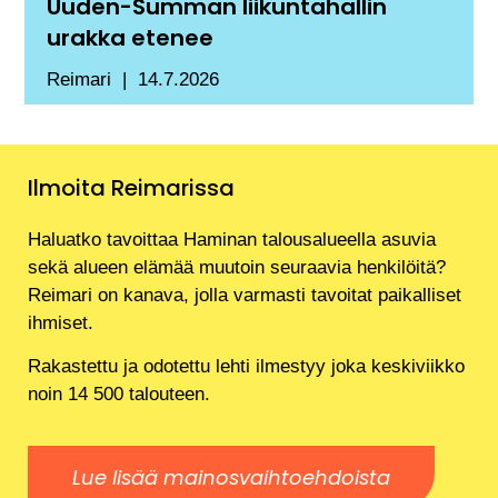
Uuden-Summan liikuntahallin
urakka etenee
Reimari
14.7.2026
Ilmoita Reimarissa
Haluatko tavoittaa Haminan talousalueella asuvia
sekä alueen elämää muutoin seuraavia henkilöitä?
Reimari on kanava, jolla varmasti tavoitat paikalliset
ihmiset.
Rakastettu ja odotettu lehti ilmestyy joka keskiviikko
noin 14 500 talouteen.
Lue lisää mainosvaihtoehdoista