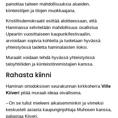
painottaa taiteen mahdollisuuksia alueiden,
kiinteistöjen ja tilojen muokkaajana.
Kristillisdemokraatit esittää aloitteessaan, että
Haminassa selvitetään mahdollisuus osallistua
Upeartin vuosittaiseen kaupunkifestivaaliin,
arvioidaan sopivia kohteita ja tuotetaan hyvässä
yhteistyössä taidetta haminalaisten iloksi.
Muraalit voidaan tehdä hyvässä yhteistyössä
taloyhtiöiden ja kiinteistönomistajien kanssa.
Rahasta kiinni
Haminan ortodoksisen seurakunnan kirkkoherra
Ville
Kiiveri
pitää muraali-ideaa oivallisena.
– On se tullut mieleeni aikaisemminkin ja viimeksi
keskusteli asiasta kaupunginjohtaja Muhosen kanssa,
paljastaa Kiiveri.