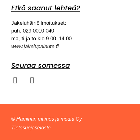
Etkö saanut lehteä?
Jakeluhäiriöilmoitukset:
puh. 029 0010 040
ma, ti ja to klo 9.00–14.00
www.jakelupalaute.fi
Seuraa somessa
©
Haminan mainos ja media Oy
Tietosuojaseloste