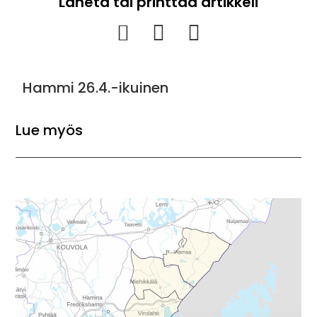
Lähetä tai printtaa artikkeli
Hammi 26.4.-ikuinen
Syk
Lue myös