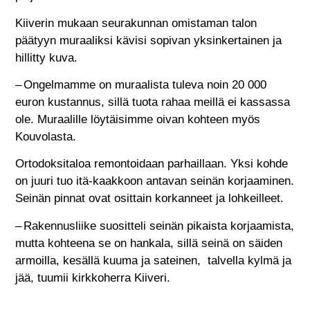
Kiiverin mukaan seurakunnan omistaman talon
päätyyn muraaliksi kävisi sopivan yksinkertainen ja
hillitty kuva.
– Ongelmamme on muraalista tuleva noin 20 000
euron kustannus, sillä tuota rahaa meillä ei kassassa
ole. Muraalille löytäisimme oivan kohteen myös
Kouvolasta.
Ortodoksitaloa remontoidaan parhaillaan. Yksi kohde
on juuri tuo itä-kaakkoon antavan seinän korjaaminen.
Seinän pinnat ovat osittain korkanneet ja lohkeilleet.
– Rakennusliike suositteli seinän pikaista korjaamista,
mutta kohteena se on hankala, sillä seinä on säiden
armoilla, kesällä kuuma ja sateinen, talvella kylmä ja
jää, tuumii kirkkoherra Kiiveri.