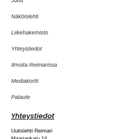
Jutut
Näköislehti
Liikehakemisto
Yhteystiedot
Ilmoita Reimarissa
Mediakortti
Palaute
Yhteystiedot
Uutislehti Reimari
Maariankatu 14