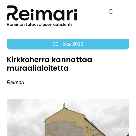
Haminan talousalueen uutislehti
Ilmoita Reimarissa
30. loka 2018
Kirkkoherra kannattaa
muraalialoitetta
Reimari