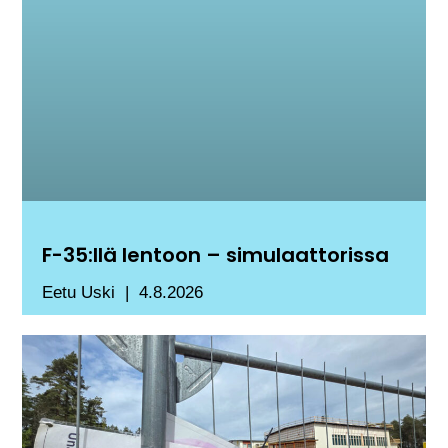
F-35:llä lentoon – simulaattorissa
Eetu Uski
4.8.2026