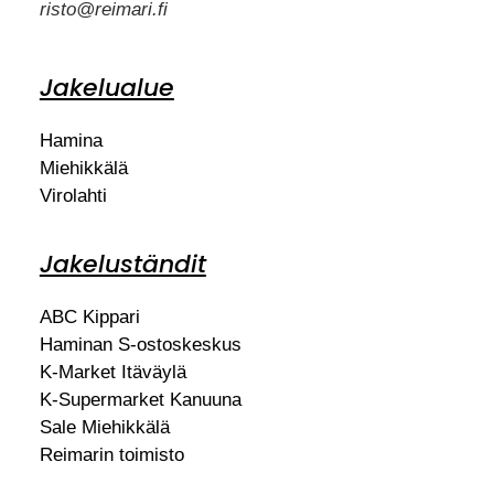
risto@reimari.fi
Jakelualue
Hamina
Miehikkälä
Virolahti
Jakeluständit
ABC Kippari
Haminan S-ostoskeskus
K-Market Itäväylä
K-Supermarket Kanuuna
Sale Miehikkälä
Reimarin toimisto