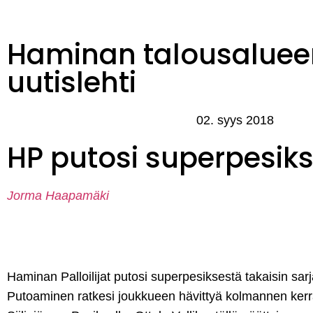
Haminan talousaluee
uutislehti
02. syys 2018
HP putosi superpesik
Jorma Haapamäki
Haminan Palloilijat putosi superpesiksestä takaisin sa
Putoaminen ratkesi joukkueen hävittyä kolmannen kerra