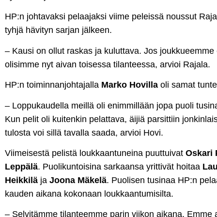
HP:n johtavaksi pelaajaksi viime peleissä noussut Rajal
tyhjä hävityn sarjan jälkeen.
– Kausi on ollut raskas ja kuluttava. Jos joukkueemme o
olisimme nyt aivan toisessa tilanteessa, arvioi Rajala.
HP:n toiminnanjohtajalla
Marko Hovilla
oli samat tunte
– Loppukaudella meillä oli enimmillään jopa puoli tusina
Kun pelit oli kuitenkin pelattava, äijiä parsittiin jonkinl
tulosta voi sillä tavalla saada, arvioi Hovi.
Viimeisestä pelistä loukkaantuneina puuttuivat
Oskari
Leppälä
. Puolikuntoisina sarkaansa yrittivät hoitaa
Lau
Heikkilä
ja
Joona Mäkelä
. Puolisen tusinaa HP:n pelaa
kauden aikana kokonaan loukkaantumisilta.
– Selvitämme tilanteemme parin viikon aikana. Emme 