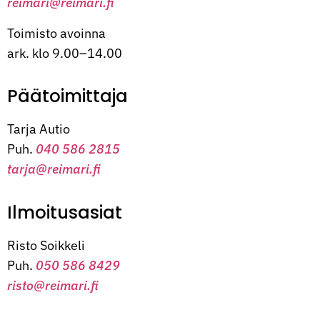
reimari@reimari.fi
Toimisto avoinna
ark. klo 9.00–14.00
Päätoimittaja
Tarja Autio
Puh.
040 586 2815
tarja@reimari.fi
Ilmoitusasiat
Risto Soikkeli
Puh.
050 586 8429
risto@reimari.fi