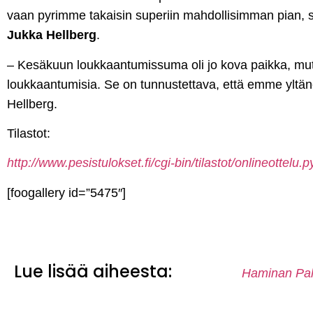
vaan pyrimme takaisin superiin mahdollisimman pian, 
Jukka Hellberg
.
– Kesäkuun loukkaantumissuma oli jo kova paikka, mutt
loukkaantumisia. Se on tunnustettava, että emme yltäne
Hellberg.
Tilastot:
http://www.pesistulokset.fi/cgi-bin/tilastot/onlineotte
[foogallery id=”5475″]
Lue lisää aiheesta:
Haminan Pallo