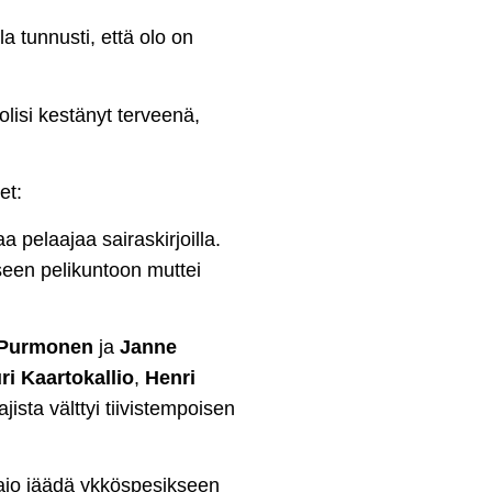
a tunnusti, että olo on
lisi kestänyt terveenä,
et:
a pelaajaa sairaskirjoilla.
aiseen pelikuntoon muttei
 Purmonen
ja
Janne
ri Kaartokallio
,
Henri
jista välttyi tiivistempoisen
aio jäädä ykköspesikseen