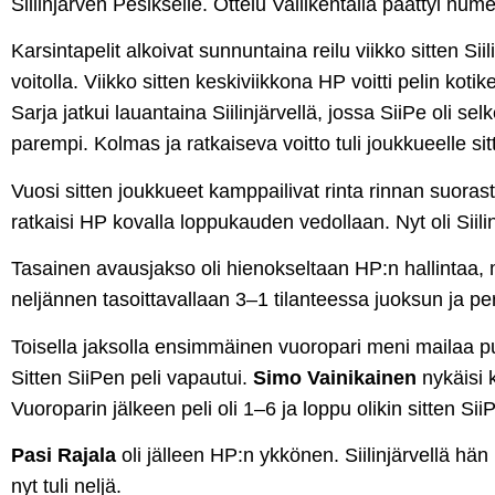
Siilinjärven Pesikselle. Ottelu Vallikentällä päättyi num
Karsintapelit alkoivat sunnuntaina reilu viikko sitten Sii
voitolla. Viikko sitten keskiviikkona HP voitti pelin koti
Sarja jatkui lauantaina Siilinjärvellä, jossa SiiPe oli se
parempi. Kolmas ja ratkaiseva voitto tuli joukkueelle si
Vuosi sitten joukkueet kamppailivat rinta rinnan suoras
ratkaisi HP kovalla loppukauden vedollaan. Nyt oli Siili
Tasainen avausjakso oli hienokseltaan HP:n hallintaa, m
neljännen tasoittavallaan 3–1 tilanteessa juoksun ja pe
Toisella jaksolla ensimmäinen vuoropari meni mailaa pu
Sitten SiiPen peli vapautui.
Simo Vainikainen
nykäisi 
Vuoroparin jälkeen peli oli 1–6 ja loppu olikin sitten Sii
Pasi Rajala
oli jälleen HP:n ykkönen. Siilinjärvellä hän
nyt tuli neljä.