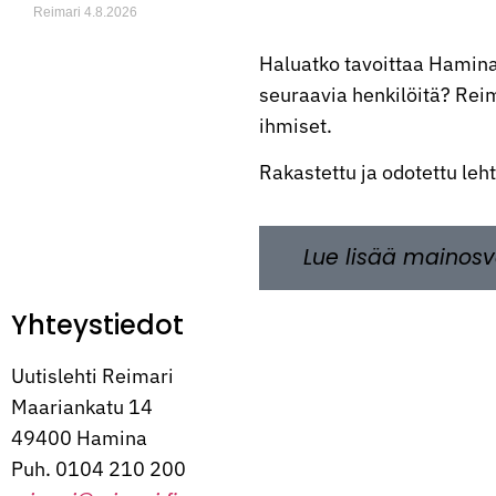
Reimari
4.8.2026
Haluatko tavoittaa Hamina
seuraavia henkilöitä? Reima
ihmiset.
Rakastettu ja odotettu leh
Lue lisää mainosv
Yhteystiedot
Uutislehti Reimari
Maariankatu 14
49400 Hamina
Puh. 0104 210 200