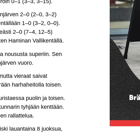
eroin 0–1 (3–3, 3–15).
linjärven 2–0 (2–0, 3–2)
kentällään 1–0 (3–2, 0–0).
lkeästi 2–0 (7–4, 12–5)
tten Haminan Vallikentällä.
ta noususta superiin. Sen
njärven vuoro.
utta vieraat saivat
rään harhaheitolla toisen.
ristaessa puolin ja toisen.
kunnarin tyhjään kenttään.
Pen rallattelua.
 iski lauantaina 8 juoksua,