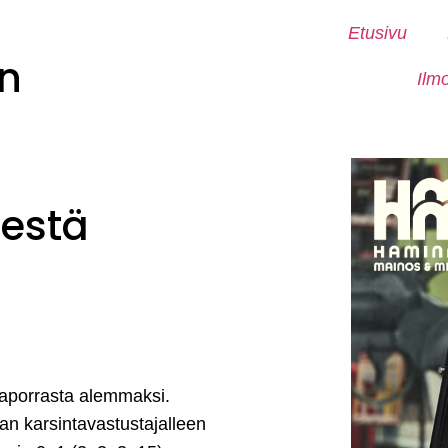
Etusivu
n
Ilm
sestä
rjaporrasta alemmaksi.
n karsintavastustajalleen