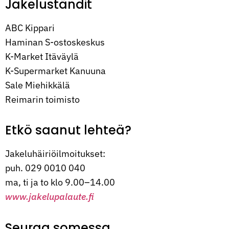
Jakeluständit
ABC Kippari
Haminan S-ostoskeskus
K-Market Itäväylä
K-Supermarket Kanuuna
Sale Miehikkälä
Reimarin toimisto
Etkö saanut lehteä?
Jakeluhäiriöilmoitukset:
puh. 029 0010 040
ma, ti ja to klo 9.00–14.00
www.jakelupalaute.fi
Seuraa somessa