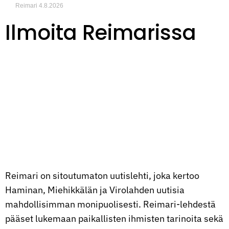
Reimari
4.8.2026
Ilmoita Reimarissa
Reimari on sitoutumaton uutislehti, joka kertoo
Haminan, Miehikkälän ja Virolahden uutisia
mahdollisimman monipuolisesti. Reimari-lehdestä
pääset lukemaan paikallisten ihmisten tarinoita sekä