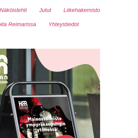
Näköislehti
Jutut
Liikehakemisto
oita Reimarissa
Yhteystiedot