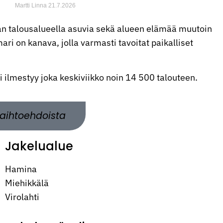
Martti Linna
21.7.2026
n talousalueella asuvia sekä alueen elämää muutoin
ri on kanava, jolla varmasti tavoitat paikalliset
ti ilmestyy joka keskiviikko noin 14 500 talouteen.
aihtoehdoista
Jakelualue
Hamina
Miehikkälä
Virolahti