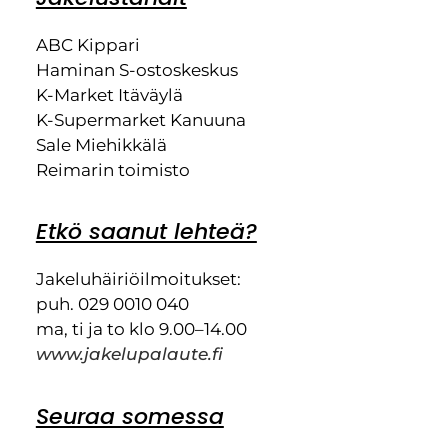
ABC Kippari
Haminan S-ostoskeskus
K-Market Itäväylä
K-Supermarket Kanuuna
Sale Miehikkälä
Reimarin toimisto
Etkö saanut lehteä?
Jakeluhäiriöilmoitukset:
puh. 029 0010 040
ma, ti ja to klo 9.00–14.00
www.jakelupalaute.fi
Seuraa somessa