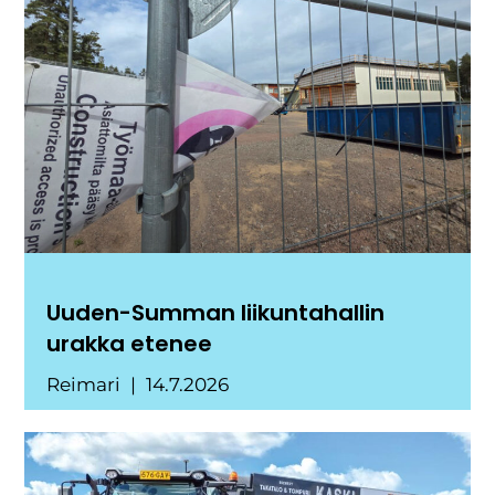
Uuden-Summan liikuntahallin
urakka etenee
Reimari
14.7.2026