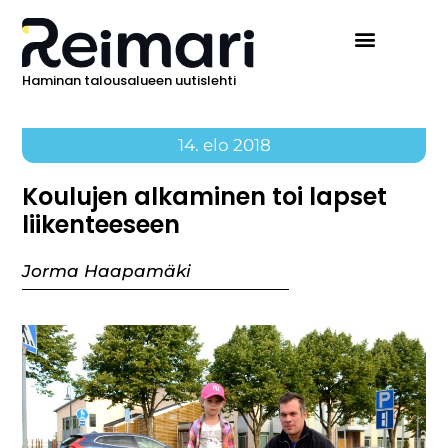
Haminan talousalueen uutislehti
14. elo 2018
Koulujen alkaminen toi lapset
liikenteeseen
Jorma Haapamäki