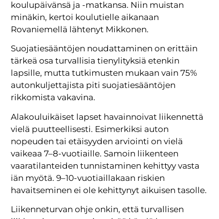
koulupäivänsä ja -matkansa. Niin muistan
minäkin, kertoi koulutielle aikanaan
Rovaniemellä lähtenyt Mikkonen.
Suojatiesääntöjen noudattaminen on erittäin
tärkeä osa turvallisia tienylityksiä etenkin
lapsille, mutta tutkimusten mukaan vain 75%
autonkuljettajista piti suojatiesääntöjen
rikkomista vakavina.
Alakouluikäiset lapset havainnoivat liikennettä
vielä puutteellisesti. Esimerkiksi auton
nopeuden tai etäisyyden arviointi on vielä
vaikeaa 7–8-vuotiaille. Samoin liikenteen
vaaratilanteiden tunnistaminen kehittyy vasta
iän myötä. 9–10-vuotiaillakaan riskien
havaitseminen ei ole kehittynyt aikuisen tasolle.
Liikenneturvan ohje onkin, että turvallisen