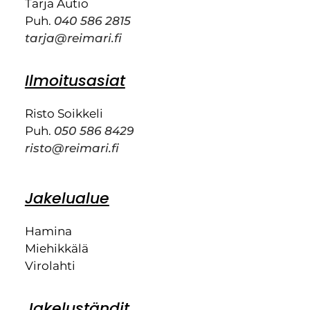
Tarja Autio
Puh.
040 586 2815
tarja@reimari.fi
Ilmoitusasiat
Risto Soikkeli
Puh.
050 586 8429
risto@reimari.fi
Jakelualue
Hamina
Miehikkälä
Virolahti
Jakeluständit